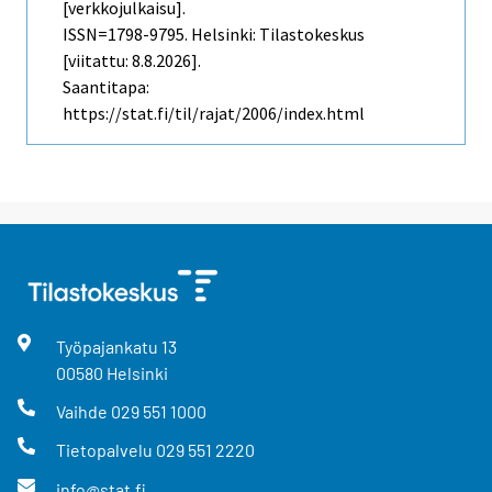
[verkkojulkaisu].
ISSN=1798-9795. Helsinki: Tilastokeskus
[viitattu: 8.8.2026].
Saantitapa:
https://stat.fi/til/rajat/2006/index.html
Työpajankatu
13
00580
Helsinki
Vaihde
029 551 1000
Tietopalvelu
029 551 2220
info@stat.fi