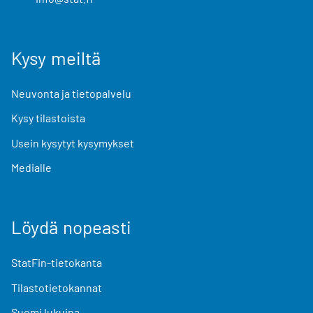
Kysy meiltä
Neuvonta ja tietopalvelu
Kysy tilastoista
Usein kysytyt kysymykset
Medialle
Löydä nopeasti
StatFin-tietokanta
Tilastotietokannat
Suomi lukuina