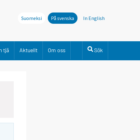
Suomeksi
På svenska
In English
 tjä
Aktuellt
Om oss
Sök