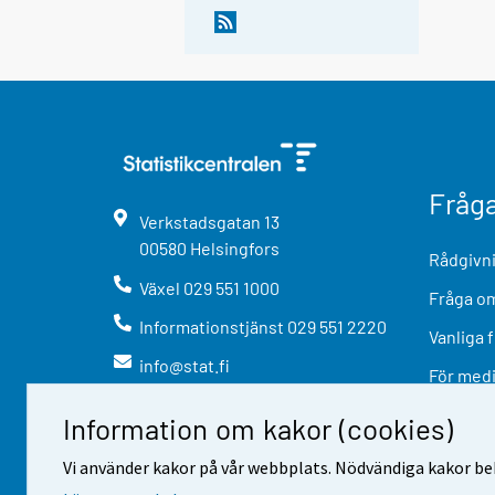
Fråg
Verkstadsgatan
13
00580
Helsingfors
Rådgivni
Växel
029 551 1000
Fråga om
Informationstjänst
029 551 2220
Vanliga 
info@stat.fi
För med
Information om kakor (cookies)
Vi använder kakor på vår webbplats. Nödvändiga kakor beh