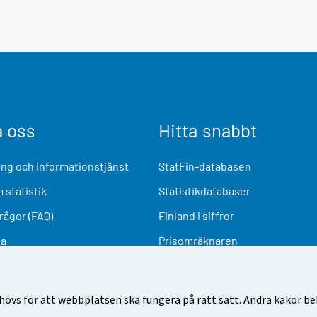
a oss
Hitta snabbt
ng och informationstjänst
StatFin-databasen
 statistik
Statistikdatabaser
frågor (FAQ)
Finland i siffror
ia
Prisomräknaren
Kommande publiceringar
Undersökningsmaterial
övs för att webbplatsen ska fungera på rätt sätt. Andra kakor behö