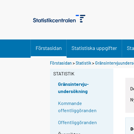
Förstasidan
Statistiska uppgifter
Sta
Förstasidan
>
Statistik
>
Gränsintervjuunders
STATISTIK
Gränsintervju-
D
undersökning
N
Kommande
offentliggöranden
Offentliggöranden
D