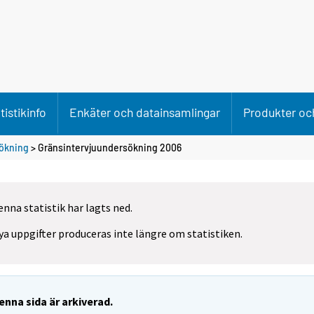
tistikinfo
Enkäter och datainsamlingar
Produkter och
ökning
> Gränsintervjuundersökning 2006
enna statistik har lagts ned.
ya uppgifter produceras inte längre om statistiken.
enna sida är arkiverad.