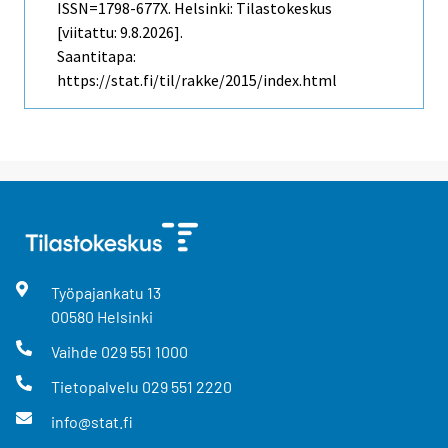
ISSN=1798-677X. Helsinki: Tilastokeskus
[viitattu: 9.8.2026].
Saantitapa:
https://stat.fi/til/rakke/2015/index.html
Työpajankatu
13
00580
Helsinki
Vaihde
029 551 1000
Tietopalvelu
029 551 2220
info@stat.fi