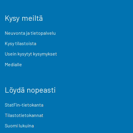
Kysy meiltä
Neuvonta ja tietopalvelu
Kysy tilastoista
Usein kysytyt kysymykset
Medialle
Löydä nopeasti
StatFin-tietokanta
Tilastotietokannat
Suomi lukuina