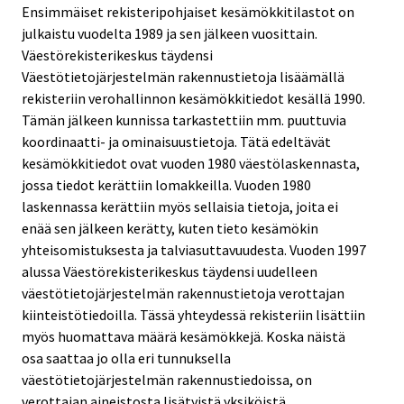
Ensimmäiset rekisteripohjaiset kesämökkitilastot on
julkaistu vuodelta 1989 ja sen jälkeen vuosittain.
Väestörekisterikeskus täydensi
Väestötietojärjestelmän rakennustietoja lisäämällä
rekisteriin verohallinnon kesämökkitiedot kesällä 1990.
Tämän jälkeen kunnissa tarkastettiin mm. puuttuvia
koordinaatti- ja ominaisuustietoja. Tätä edeltävät
kesämökkitiedot ovat vuoden 1980 väestölaskennasta,
jossa tiedot kerättiin lomakkeilla. Vuoden 1980
laskennassa kerättiin myös sellaisia tietoja, joita ei
enää sen jälkeen kerätty, kuten tieto kesämökin
yhteisomistuksesta ja talviasuttavuudesta. Vuoden 1997
alussa Väestörekisterikeskus täydensi uudelleen
väestötietojärjestelmän rakennustietoja verottajan
kiinteistötiedoilla. Tässä yhteydessä rekisteriin lisättiin
myös huomattava määrä kesämökkejä. Koska näistä
osa saattaa jo olla eri tunnuksella
väestötietojärjestelmän rakennustiedoissa, on
verottajan aineistosta lisätyistä yksiköistä