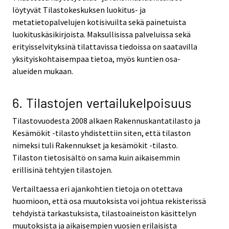
löytyvät Tilastokeskuksen luokitus- ja
metatietopalvelujen kotisivuilta sekä painetuista
luokituskäsikirjoista. Maksullisissa palveluissa sekä
erityisselvityksinä tilattavissa tiedoissa on saatavilla
yksityiskohtaisempaa tietoa, myös kuntien osa-
alueiden mukaan.
6. Tilastojen vertailukelpoisuus
Tilastovuodesta 2008 alkaen Rakennuskantatilasto ja
Kesämökit -tilasto yhdistettiin siten, että tilaston
nimeksi tuli Rakennukset ja kesämökit -tilasto.
Tilaston tietosisältö on sama kuin aikaisemmin
erillisinä tehtyjen tilastojen.
Vertailtaessa eri ajankohtien tietoja on otettava
huomioon, että osa muutoksista voi johtua rekisterissä
tehdyistä tarkastuksista, tilastoaineiston käsittelyn
muutoksista ja aikaisempien vuosien erilaisista