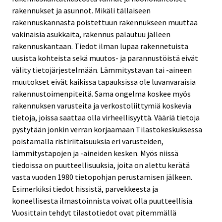
rakennukset ja asunnot. Mikäli tällaiseen
rakennuskannasta poistettuun rakennukseen muuttaa
vakinaisia asukkaita, rakennus palautuu jälleen
rakennuskantaan. Tiedot ilman lupaa rakennetuista
uusista kohteista sekä muutos- ja parannustöistä eivät
välity tietojärjestelmään. Lämmitystavan tai -aineen
muutokset eivät kaikissa tapauksissa ole luvanvaraisia
rakennustoimenpiteitä. Sama ongelma koskee myös
rakennuksen varusteita ja verkostoliittymiä koskevia
tietoja, joissa saattaa olla virheellisyyttä. Vääriä tietoja
pystytään jonkin verran korjaamaan Tilastokeskuksessa
poistamalla ristiriitaisuuksia eri varusteiden,
lämmitystapojen ja -aineiden kesken. Myös niissä
tiedoissa on puutteellisuuksia, joita on alettu kerätä
vasta vuoden 1980 tietopohjan perustamisen jälkeen.
Esimerkiksi tiedot hissistä, parvekkeesta ja
koneellisesta ilmastoinnista voivat olla puutteellisia.
Vuosittain tehdyt tilastotiedot ovat pitemmällä