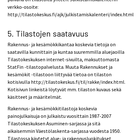
verkko-osoite:
http://tilastokeskus.fi/ajk/julkistamiskalenteri/index.html
5. Tilastojen saatavuus
Rakennus- ja kesämökkikantaa koskevia tietoja on
saatavilla kunnittain ja kuntaa suuremmilla aluejaoilla
Tilastokeskuksen internet-sivuilta, maksuttomasta
StatFin -tilastopalvelusta. Muuta Rakennukset ja
kesämökit -tilastoon liittyvää tietoa on tilaston
kotisivulla http://tilastokeskus.fi/til/rakke/index.html.
Kotisivun linkeistä löytyvät mm. tilaston kuvaus sekä
käsitteet ja määritelmät.
Rakennus- ja kesämökkitilastoja koskevia
painojulkaisuja on julkaistu vuosittain 1987-2007
Tilastokeskuksen Asuminen-sarjassa ja sitä
aikaisemmin Väestölaskenta-sarjassa vuodesta 1950.
Tilastossa käytetyt alue- ja rakennusluokitukset