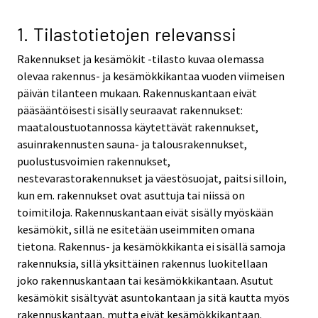
1. Tilastotietojen relevanssi
Rakennukset ja kesämökit -tilasto kuvaa olemassa
olevaa rakennus- ja kesämökkikantaa vuoden viimeisen
päivän tilanteen mukaan. Rakennuskantaan eivät
pääsääntöisesti sisälly seuraavat rakennukset:
maataloustuotannossa käytettävät rakennukset,
asuinrakennusten sauna- ja talousrakennukset,
puolustusvoimien rakennukset,
nestevarastorakennukset ja väestösuojat, paitsi silloin,
kun em. rakennukset ovat asuttuja tai niissä on
toimitiloja. Rakennuskantaan eivät sisälly myöskään
kesämökit, sillä ne esitetään useimmiten omana
tietona. Rakennus- ja kesämökkikanta ei sisällä samoja
rakennuksia, sillä yksittäinen rakennus luokitellaan
joko rakennuskantaan tai kesämökkikantaan. Asutut
kesämökit sisältyvät asuntokantaan ja sitä kautta myös
rakennuskantaan, mutta eivät kesämökkikantaan.