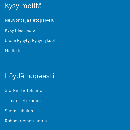
Kysy meiltä
Neuvonta ja tietopalvelu
Kysy tilastoista
Usein kysytyt kysymykset
Medialle
Löydä nopeasti
StatFin-tietokanta
Tilastotietokannat
Suomi lukuina
Rahanarvonmuunnin