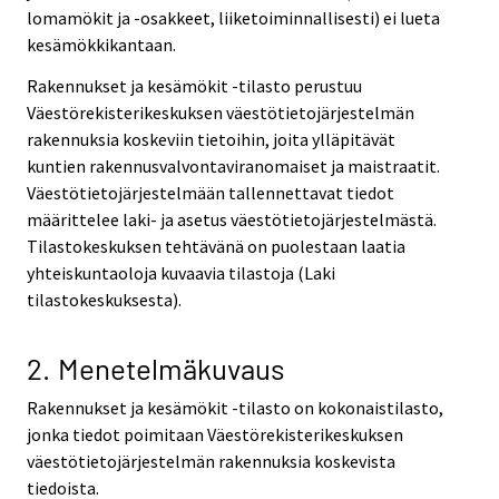
lomamökit ja -osakkeet, liiketoiminnallisesti) ei lueta
kesämökkikantaan.
Rakennukset ja kesämökit -tilasto perustuu
Väestörekisterikeskuksen väestötietojärjestelmän
rakennuksia koskeviin tietoihin, joita ylläpitävät
kuntien rakennusvalvontaviranomaiset ja maistraatit.
Väestötietojärjestelmään tallennettavat tiedot
määrittelee laki- ja asetus väestötietojärjestelmästä.
Tilastokeskuksen tehtävänä on puolestaan laatia
yhteiskuntaoloja kuvaavia tilastoja (Laki
tilastokeskuksesta).
2. Menetelmäkuvaus
Rakennukset ja kesämökit -tilasto on kokonaistilasto,
jonka tiedot poimitaan Väestörekisterikeskuksen
väestötietojärjestelmän rakennuksia koskevista
tiedoista.