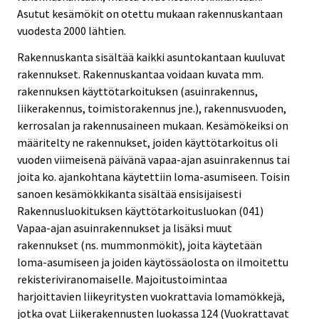
Asutut kesämökit on otettu mukaan rakennuskantaan
vuodesta 2000 lähtien.
Rakennuskanta sisältää kaikki asuntokantaan kuuluvat
rakennukset. Rakennuskantaa voidaan kuvata mm.
rakennuksen käyttötarkoituksen (asuinrakennus,
liikerakennus, toimistorakennus jne.), rakennusvuoden,
kerrosalan ja rakennusaineen mukaan. Kesämökeiksi on
määritelty ne rakennukset, joiden käyttötarkoitus oli
vuoden viimeisenä päivänä vapaa-ajan asuinrakennus tai
joita ko. ajankohtana käytettiin loma-asumiseen. Toisin
sanoen kesämökkikanta sisältää ensisijaisesti
Rakennusluokituksen käyttötarkoitusluokan (041)
Vapaa-ajan asuinrakennukset ja lisäksi muut
rakennukset (ns. mummonmökit), joita käytetään
loma-asumiseen ja joiden käytössäolosta on ilmoitettu
rekisteriviranomaiselle. Majoitustoimintaa
harjoittavien liikeyritysten vuokrattavia lomamökkejä,
jotka ovat Liikerakennusten luokassa 124 (Vuokrattavat