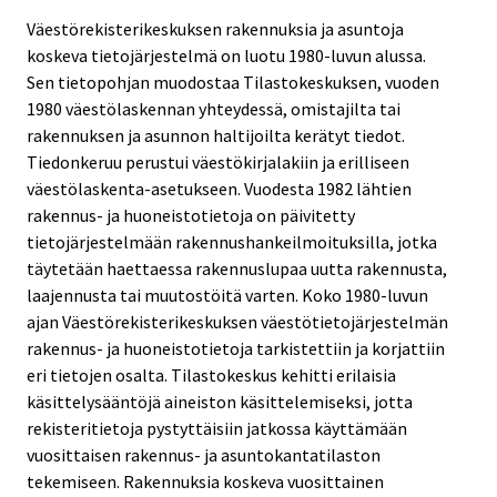
Väestörekisterikeskuksen rakennuksia ja asuntoja
koskeva tietojärjestelmä on luotu 1980-luvun alussa.
Sen tietopohjan muodostaa Tilastokeskuksen, vuoden
1980 väestölaskennan yhteydessä, omistajilta tai
rakennuksen ja asunnon haltijoilta kerätyt tiedot.
Tiedonkeruu perustui väestökirjalakiin ja erilliseen
väestölaskenta-asetukseen. Vuodesta 1982 lähtien
rakennus- ja huoneistotietoja on päivitetty
tietojärjestelmään rakennushankeilmoituksilla, jotka
täytetään haettaessa rakennuslupaa uutta rakennusta,
laajennusta tai muutostöitä varten. Koko 1980-luvun
ajan Väestörekisterikeskuksen väestötietojärjestelmän
rakennus- ja huoneistotietoja tarkistettiin ja korjattiin
eri tietojen osalta. Tilastokeskus kehitti erilaisia
käsittelysääntöjä aineiston käsittelemiseksi, jotta
rekisteritietoja pystyttäisiin jatkossa käyttämään
vuosittaisen rakennus- ja asuntokantatilaston
tekemiseen. Rakennuksia koskeva vuosittainen