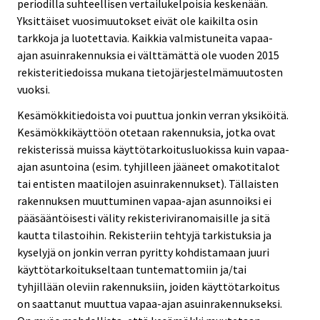
periodilla suhteellisen vertailukelpoisia keskenään.
Yksittäiset vuosimuutokset eivät ole kaikilta osin
tarkkoja ja luotettavia. Kaikkia valmistuneita vapaa-
ajan asuinrakennuksia ei välttämättä ole vuoden 2015
rekisteritiedoissa mukana tietojärjestelmämuutosten
vuoksi.
Kesämökkitiedoista voi puuttua jonkin verran yksiköitä.
Kesämökkikäyttöön otetaan rakennuksia, jotka ovat
rekisterissä muissa käyttötarkoitusluokissa kuin vapaa-
ajan asuntoina (esim. tyhjilleen jääneet omakotitalot
tai entisten maatilojen asuinrakennukset). Tällaisten
rakennuksen muuttuminen vapaa-ajan asunnoiksi ei
pääsääntöisesti välity rekisteriviranomaisille ja sitä
kautta tilastoihin. Rekisteriin tehtyjä tarkistuksia ja
kyselyjä on jonkin verran pyritty kohdistamaan juuri
käyttötarkoitukseltaan tuntemattomiin ja/tai
tyhjillään oleviin rakennuksiin, joiden käyttötarkoitus
on saattanut muuttua vapaa-ajan asuinrakennukseksi.