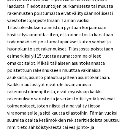
laadusta. Tiedot asuntojen purkamisesta tai muusta
rakennusten poistumasta eivät välity säännöllisesti
väestötietojärjestelmään. Tämän vuoksi
Tilastokeskuksen aineistoa pyritään korjaamaan
käsittelysäännöillä siten, että aineistosta karsitaan
todennäköiset poistumatapaukset kuten vanhat ja
huonokuntoiset rakennukset. Tilastosta poistetaan
esimerkiksi yli 15 vuotta asumattomina olleet
omakotitalot. Mikäli tällaiseen asuntokannasta
poistettuun rakennukseen muuttaa vakinaisia
asukkaita, asunto palautuu jälleen asuntokantaan.
Kaikki muutostyöt eivät ole luvanvaraisia
rakennustoimenpiteitä, eivät myöskään kaikki
rakennuksen varusteita ja verkostoliittymiä koskevat
toimenpiteet, joten niistä ei aina välity tietoa
viranomaiselle ja sitä kautta tilastoihin. Tämän vuoksi
suurelta osalta kesämökkien rekisteritiedoista puuttuu
mm. tieto sähköistyksestä tai vesijohto- ja