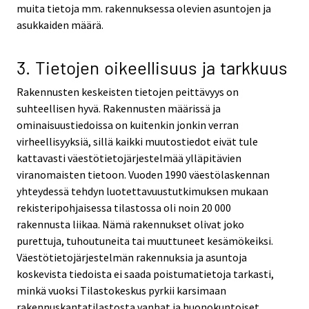
muita tietoja mm. rakennuksessa olevien asuntojen ja
asukkaiden määrä.
3. Tietojen oikeellisuus ja tarkkuus
Rakennusten keskeisten tietojen peittävyys on
suhteellisen hyvä. Rakennusten määrissä ja
ominaisuustiedoissa on kuitenkin jonkin verran
virheellisyyksiä, sillä kaikki muutostiedot eivät tule
kattavasti väestötietojärjestelmää ylläpitävien
viranomaisten tietoon. Vuoden 1990 väestölaskennan
yhteydessä tehdyn luotettavuustutkimuksen mukaan
rekisteripohjaisessa tilastossa oli noin 20 000
rakennusta liikaa. Nämä rakennukset olivat joko
purettuja, tuhoutuneita tai muuttuneet kesämökeiksi.
Väestötietojärjestelmän rakennuksia ja asuntoja
koskevista tiedoista ei saada poistumatietoja tarkasti,
minkä vuoksi Tilastokeskus pyrkii karsimaan
rakennuskantatilastosta vanhat ja huonokuntoiset