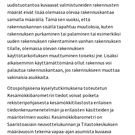
uudistuotantoa kuvaavat valmistuneiden rakennusten
määrät eivät lisää olemassa olevaa rakennuskantaa
samalla määrällä. Tämä sen vuoksi, että
rakennuskannan sisällä tapahtuu muutoksia, kuten
rakennuksen purkaminen tai palaminen tai esimerkiksi
uuden rakennuksen rakentaminen vanhan rakennuksen
tilalle, olemassa olevan rakennuksen
käyttötarkoituksen muuttuminen toiseksi jne. Lisäksi
aikaisemmin käyttämättömänä ollut rakennus voi
palautua rakennuskantaan, jos rakennukseen muuttaa
vakinaisia asukkaita.
Otospohjaisena kyselytutkimuksena toteutetun
Kesämökkibarometrin tiedot voivat poiketa
rekisteripohjaisesta kesämökkitilastosta erilaisen
tiedonkeruumenetelmän ja erilaisten käsitteiden ja
määritelmien vuoksi. Kesämökkibarometri on
Saaristoasiain neuvottelukunnan ja Tilastokeskuksen
määrävuosin tekemä vapaa-ajan asumista kuvaava