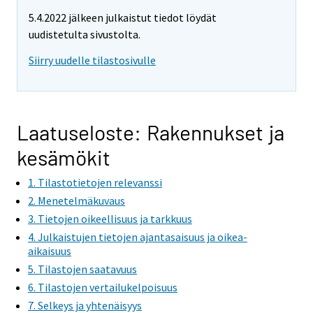
5.4.2022 jälkeen julkaistut tiedot löydät
uudistetulta sivustolta.
Siirry uudelle tilastosivulle
Laatuseloste: Rakennukset ja
kesämökit
1. Tilastotietojen relevanssi
2. Menetelmäkuvaus
3. Tietojen oikeellisuus ja tarkkuus
4. Julkaistujen tietojen ajantasaisuus ja oikea-
aikaisuus
5. Tilastojen saatavuus
6. Tilastojen vertailukelpoisuus
7. Selkeys ja yhtenäisyys