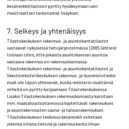
kesämökkitilastoon pyritty hyväksymään vain
maistraattien tarkistamat lisäykset.
7. Selkeys ja yhtenäisyys
Tilastokeskuksen rakennus- ja asuntokantatilastot
vastaavat nykyisessä tietojärjestelmässä (2005 lähtien)
toisiaan siten, että jokaista asuntokannan asuntoa
vastaava rakennus on rakennuskannassa.
Tilastokeskuksen rakennus- ja asuntokantatilastot ja
Väestörekisterikeskuksen rakennus- ja huoneistotiedot
eivät ole täysin yhtenevät, koska rekisterin sisältämiä
virheitä on pyritty korjaamaan Tilastokeskuksessa.
Lisäksi Tilastokeskuksen rakennuskannasta karsitaan
mm. maataloustuotannossa käytettävät rakennukset
ja asuinrakennusten sauna- ja talousrakennukset.
Tilastokeskuksen tiedoissa kesämökit esitetään
yleensä omana tietona ja rakennuskanta ilman