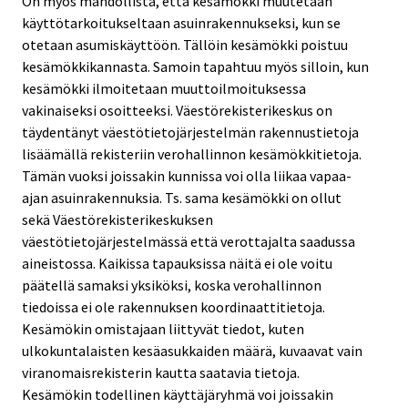
On myös mahdollista, että kesämökki muutetaan
käyttötarkoitukseltaan asuinrakennukseksi, kun se
otetaan asumiskäyttöön. Tällöin kesämökki poistuu
kesämökkikannasta. Samoin tapahtuu myös silloin, kun
kesämökki ilmoitetaan muuttoilmoituksessa
vakinaiseksi osoitteeksi. Väestörekisterikeskus on
täydentänyt väestötietojärjestelmän rakennustietoja
lisäämällä rekisteriin verohallinnon kesämökkitietoja.
Tämän vuoksi joissakin kunnissa voi olla liikaa vapaa-
ajan asuinrakennuksia. Ts. sama kesämökki on ollut
sekä Väestörekisterikeskuksen
väestötietojärjestelmässä että verottajalta saadussa
aineistossa. Kaikissa tapauksissa näitä ei ole voitu
päätellä samaksi yksiköksi, koska verohallinnon
tiedoissa ei ole rakennuksen koordinaattitietoja.
Kesämökin omistajaan liittyvät tiedot, kuten
ulkokuntalaisten kesäasukkaiden määrä, kuvaavat vain
viranomaisrekisterin kautta saatavia tietoja.
Kesämökin todellinen käyttäjäryhmä voi joissakin