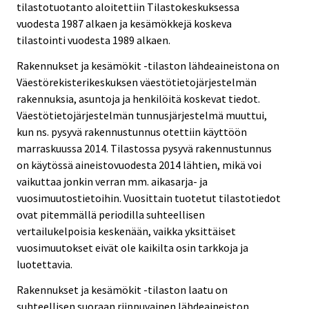
tilastotuotanto aloitettiin Tilastokeskuksessa
vuodesta 1987 alkaen ja kesämökkejä koskeva
tilastointi vuodesta 1989 alkaen.
Rakennukset ja kesämökit -tilaston lähdeaineistona on
Väestörekisterikeskuksen väestötietojärjestelmän
rakennuksia, asuntoja ja henkilöitä koskevat tiedot.
Väestötietojärjestelmän tunnusjärjestelmä muuttui,
kun ns. pysyvä rakennustunnus otettiin käyttöön
marraskuussa 2014. Tilastossa pysyvä rakennustunnus
on käytössä aineistovuodesta 2014 lähtien, mikä voi
vaikuttaa jonkin verran mm. aikasarja- ja
vuosimuutostietoihin. Vuosittain tuotetut tilastotiedot
ovat pitemmällä periodilla suhteellisen
vertailukelpoisia keskenään, vaikka yksittäiset
vuosimuutokset eivät ole kaikilta osin tarkkoja ja
luotettavia.
Rakennukset ja kesämökit -tilaston laatu on
suhteellisen suoraan riippuvainen lähdeaineiston