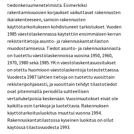
tiedonkeruumenetelmistä. Esimerkiksi
rakentamisvuosien korjaukset vaikuttavat rakennusten
ikärakenteeseen, samoin rakennusten
käyttötarkoitukseen kohdistuneet tarkistukset. Vuoden
1985 väestölaskennassa käytettiin ensimmäisen kerran
rekisteritietoja asunto- ja rakennuskantatilaston
muodostamisessa. Tiedot asunto- ja rakennuskannasta
on tuotettu väestölaskennoissa vuosina 1950, 1960,
1970, 1980 sekä 1985. YK:n väestölaskentasuositukset
on otettu huomioon väestölaskentoja toteutettaessa.
Vuodesta 1987 lähtien tietoja on tuotettu vuosittain
rekisteripohjaisesti, ja vuosittain tehdyt tilastotiedot
ovat pitemmällä periodilla suhteellisen
vertailukelpoisia keskenään. Vuosimuutokset eivät ole
kaikilta osin tarkkoja ja luotettavia. Rakennuksen
käyttötarkoitusluokitus muuttui vuonna 1994.
Rakennuskantatilastossa kyseinen luokitus on ollut
käytössä tilastovuodesta 1993.