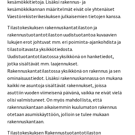
kesämökkitietoja. Lisäksi rakennus- ja
kesämökkikannan määritelmät eivät ole yhtenäiset
Väestörekisterikeskuksen julkaisemien tietojen kanssa.
Tilastokeskuksen rakennuskantatilaston ja
rakennustuotantotilaston uudistuotantoa kuvaavien
lukujen erot johtuvat mm. eri poiminta-ajankohdista ja
tilastoitavasta yksikkötiedosta.
Uudistuotantotilastossa yksikkönä on hanketiedot,
jotka sisältävät mm. laajennukset.
Rakennuskantatilastossa yksikkönä on rakennus ja sen
ominaisuustiedot. Lisäksi rakennuskannassa on mukana
kaikki ne asuntoja sisältävät rakennukset, joissa
asuttiin vuoden viimeisenä päivänä, vaikka ne eivät vielä
olisi valmistuneet. On myös mahdollista, että
rakennuskantaan aikaisemmin kuulumaton rakennus
otetaan asumiskäyttöön, jolloin se tulee mukaan
rakennuskantaan.
Tilastokeskuksen Rakennustuotantotilaston