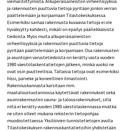
viemäriliittymistä. Alkuperäisaineiston virheellisyyksiä
ja rakennusten puuttuvia tietoja pyritään jonkin verran
päättelemään ja korjaamaan Tilastokeskuksessa.
Esimerkiksi samaa rakennusta kuvaavia tietoja ei ole
hyväksytty kahdesti, mikäli on epäilys päällekkäisistä
tiedoista. Myös muita alkuperäisaineiston
virheellisyyksiä ja rakennusten puuttuvia tietoja
pyritään päättelemään ja korjaamaan. Osa rakennusten
ja asuntojen varustetiedoista on kerätty vasta vuoden
1980 väestölaskentatietojen jälkeen, minkä vuoksi ne
ovat osin puutteellisia. Tällaisia tietoja ovat esimerkiksi
hissi, parveke ja koneellinen ilmastointi.
Rakennuskannasta karsitaan mm.
maataloustuotannossa käytettävät rakennukset sekä
asuinrakennusten sauna- ja talousrakennukset, sillä
niitä ei kerätty vuoden 1980 väestölaskennassa eivätkä
ne siten olleet mukana rekisterin tietopohjaa
muodostettaessa. Yksilöivien tunnistetietojen avulla
Tilastokeskuksen rakennuskantatietoihin yhdistetään