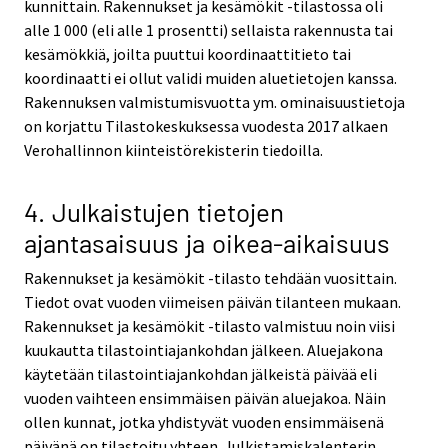
kunnittain. Rakennukset ja kesämökit -tilastossa oli
alle 1 000 (eli alle 1 prosentti) sellaista rakennusta tai
kesämökkiä, joilta puuttui koordinaattitieto tai
koordinaatti ei ollut validi muiden aluetietojen kanssa.
Rakennuksen valmistumisvuotta ym. ominaisuustietoja
on korjattu Tilastokeskuksessa vuodesta 2017 alkaen
Verohallinnon kiinteistörekisterin tiedoilla.
4. Julkaistujen tietojen
ajantasaisuus ja oikea-aikaisuus
Rakennukset ja kesämökit -tilasto tehdään vuosittain.
Tiedot ovat vuoden viimeisen päivän tilanteen mukaan.
Rakennukset ja kesämökit -tilasto valmistuu noin viisi
kuukautta tilastointiajankohdan jälkeen. Aluejakona
käytetään tilastointiajankohdan jälkeistä päivää eli
vuoden vaihteen ensimmäisen päivän aluejakoa. Näin
ollen kunnat, jotka yhdistyvät vuoden ensimmäisenä
päivänä on tilastoitu yhteen. Julkistamiskalenterin