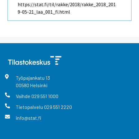
https://stat.fi/til/rakke/2018/rakke_2018_201
9-05-21_laa_001_fi.html
Työpajankatu
13
00580
Helsinki
Vaihde
029 551 1000
Tietopalvelu
029 551 2220
info@stat.fi