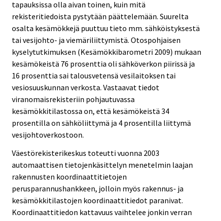
tapauksissa olla aivan toinen, kuin mitä
rekisteritiedoista pystytään päättelemään. Suurelta
osalta kesämökkejä puuttuu tieto mm. sähköistyksestä
tai vesijohto- ja viemäriliittymistä. Otospohjaisen
kyselytutkimuksen (Kesämökkibarometri 2009) mukaan
kesämökeistä 76 prosenttia oli sähköverkon piirissä ja
16 prosenttia sai talousvetensä vesilaitoksen tai
vesiosuuskunnan verkosta. Vastaavat tiedot
viranomaisrekisteriin pohjautuvassa
kesämökkitilastossa on, että kesämökeistä 34
prosentilla on sähköliittymä ja 4 prosentilla liittymä
vesijohtoverkostoon.
Väestörekisterikeskus toteutti vuonna 2003
automaattisen tietojenkäsittelyn menetelmin laajan
rakennusten koordinaattitietojen
perusparannushankkeen, jolloin myös rakennus- ja
kesämökkitilastojen koordinaattitiedot paranivat.
Koordinaattitiedon kattavuus vaihtelee jonkin verran