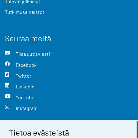
Tulevat julkaisut
Tutkimusaineistot
Seuraa meitä
Tilaa uutisviesti
Facebook
Twitter
LinkedIn
YouTube
Instagram
Tietoa evästeistä
Yhteystiedot