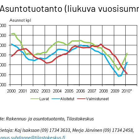
 Asuntotuotanto (liukuva vuosisum
e: Rakennus- ja asuntotuotanto, Tilastokeskus
tietoja: Kaj Isaksson (09) 1734 3633, Merja Järvinen (09) 1734 2458,
nnus.suhdanne@tilastokeskus.fi