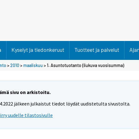
a
Kyselyt ja tiedonkeruut
Tuotteet ja palvelut
Aja
anto
>
2010
>
maaliskuu
> 1. Asuntotuotanto (liukuva vuosisumma)
ämä sivu on arkistoitu.
.4.2022 jälkeen julkaistut tiedot löydät uudistetulta sivustolta.
iirry uudelle tilastosivulle