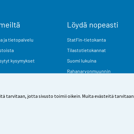
meiltä
Löydä nopeasti
 ja tietopalvelu
StatFin-tietokanta
stoista
Tilastotietokannat
sytyt kysymykset
Suomi lukuina
Rahanarvonmuunnin
Tulevat julkaisut
Tutkimusaineistot
arvitaan, jotta sivusto toimii oikein. Muita evästeitä tarvitaan
Käyttöehdot
Tietosuoja
Saavutettavuus
Tietoa sivu