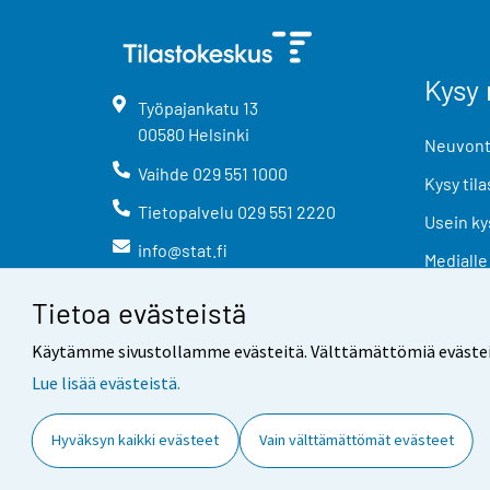
Kysy 
Työpajankatu
13
00580
Helsinki
Neuvonta
Vaihde
029 551 1000
Kysy tila
Tietopalvelu
029 551 2220
Usein ky
info@stat.fi
Medialle
Tietoa evästeistä
Käytämme sivustollamme evästeitä. Välttämättömiä evästeitä t
Lue lisää evästeistä.
Yhteystiedot
Palaute
Hyväksyn kaikki evästeet
Vain välttämättömät evästeet