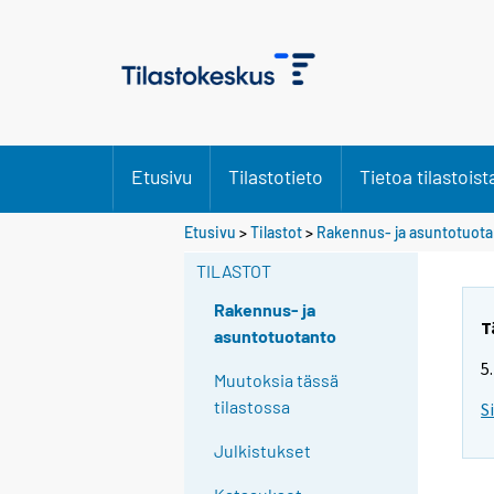
Etusivu
Tilastotieto
Tietoa tilastoist
Etusivu
>
Tilastot
>
Rakennus- ja asuntotuot
TILASTOT
Rakennus- ja
T
asuntotuotanto
5
Muutoksia tässä
tilastossa
S
Julkistukset