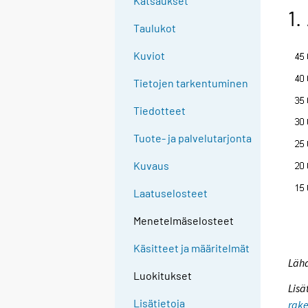
Katsaukset
1.
Taulukot
Kuviot
Tietojen tarkentuminen
Tiedotteet
Tuote- ja palvelutarjonta
Kuvaus
Laatuselosteet
Menetelmäselosteet
Käsitteet ja määritelmät
Lähd
Luokitukset
Lisä
Lisätietoja
rake