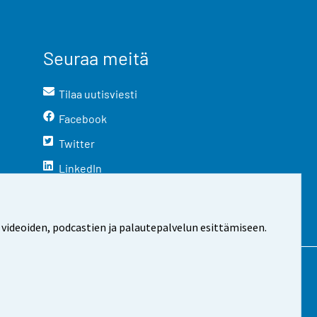
Seuraa meitä
Tilaa uutisviesti
Facebook
Twitter
LinkedIn
YouTube
Instagram
 videoiden, podcastien ja palautepalvelun esittämiseen.
stosta
Evästeasetukset