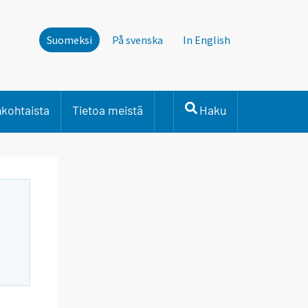
Suomeksi
På svenska
In English
nkohtaista
Tietoa meistä
Haku