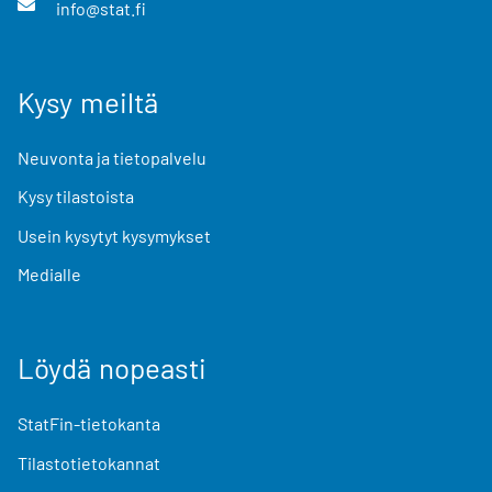
info@stat.fi
Kysy meiltä
Neuvonta ja tietopalvelu
Kysy tilastoista
Usein kysytyt kysymykset
Medialle
Löydä nopeasti
StatFin-tietokanta
Tilastotietokannat