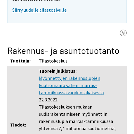
Siirry uudelle tilastosivulle
Rakennus- ja asuntotuotanto
Tuottaja:
Tilastokeskus
Tuorein julkistus:
Myönnettyjen rakennuslupien
kuutiomäärä väheni marras-
tammikuussa vuodentakaisesta
22.3.2022
Tilastokeskuksen mukaan
uudisrakentamiseen myönnettiin
rakennuslupia marras-tammikuussa
Tiedot:
yhteensä 7,4 miljoonaa kuutiometriä,