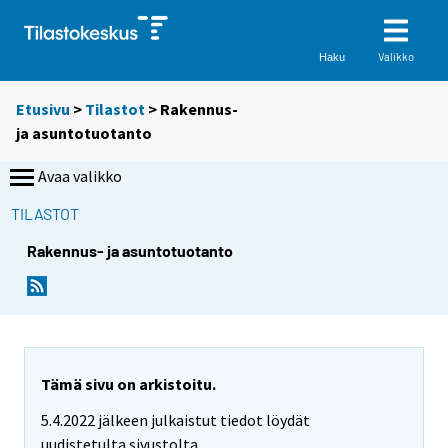
Valikko
Haku
Etusivu
>
Tilastot
> Rakennus-
ja asuntotuotanto
Avaa valikko
TILASTOT
Rakennus- ja asuntotuotanto
Tämä sivu on arkistoitu.
5.4.2022 jälkeen julkaistut tiedot löydät
uudistetulta sivustolta.