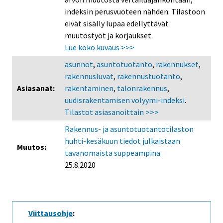
indeksin perusvuoteen nähden. Tilastoon
eivät sisälly lupaa edellyttävät
muutostyöt ja korjaukset.
Lue koko kuvaus >>>
asunnot
,
asuntotuotanto
,
rakennukset
,
rakennusluvat
,
rakennustuotanto
,
Asiasanat:
rakentaminen
,
talonrakennus
,
uudisrakentamisen volyymi-indeksi
.
Tilastot asiasanoittain >>>
Rakennus- ja asuntotuotantotilaston
huhti-kesäkuun tiedot julkaistaan
Muutos:
tavanomaista suppeampina
25.8.2020
Viittausohje
: