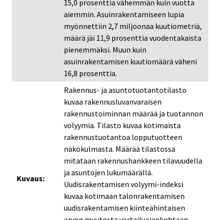
15,0 prosenttia vähemmän kuin vuotta
aiemmin. Asuinrakentamiseen lupia
myönnettiin 2,7 miljoonaa kuutiometriä,
määrä jäi 11,9 prosenttia vuodentakaista
pienemmäksi. Muun kuin
asuinrakentamisen kuutiomäärä väheni
16,8 prosenttia.
Rakennus- ja asuntotuotantotilasto
kuvaa rakennusluvanvaraisen
rakennustoiminnan määrää ja tuotannon
volyymia. Tilasto kuvaa kotimaista
rakennustuotantoa lopputuotteen
näkökulmasta. Määrää tilastossa
mitataan rakennushankkeen tilavuudella
ja asuntojen lukumäärällä.
Kuvaus:
Uudisrakentamisen volyymi-indeksi
kuvaa kotimaan talonrakentamisen
uudisrakentamisen kiinteähintaisen
arvon muutosta vertailuajankohtaan,