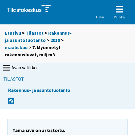
Valikko
Haku
Etusivu
>
Tilastot
>
Rakennus-
ja asuntotuotanto
>
2010
>
maaliskuu
> 7. Myönnetyt
rakennusluvat, milj m3
Avaa valikko
TILASTOT
Rakennus- ja asuntotuotanto
Tämä sivu on arkistoitu.