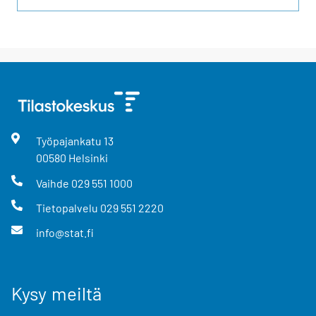
Työpajankatu
13
00580
Helsinki
Vaihde
029 551 1000
Tietopalvelu
029 551 2220
info@stat.fi
Kysy meiltä