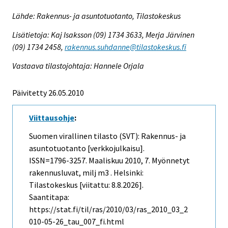
Lähde: Rakennus- ja asuntotuotanto, Tilastokeskus
Lisätietoja: Kaj Isaksson (09) 1734 3633, Merja Järvinen
(09) 1734 2458,
rakennus.suhdanne@tilastokeskus.fi
Vastaava tilastojohtaja: Hannele Orjala
Päivitetty 26.05.2010
Viittausohje
:
Suomen virallinen tilasto (SVT): Rakennus- ja
asuntotuotanto [verkkojulkaisu].
ISSN=1796-3257.
Maaliskuu
2010, 7. Myönnetyt
rakennusluvat, milj m3 . Helsinki:
Tilastokeskus [viitattu: 8.8.2026].
Saantitapa:
https://stat.fi/til/ras/2010/03/ras_2010_03_2
010-05-26_tau_007_fi.html