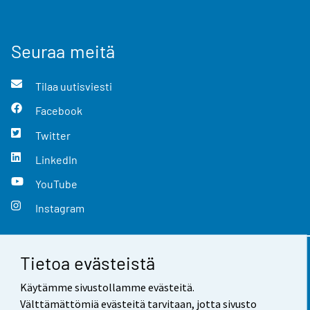
Seuraa meitä
Tilaa uutisviesti
Facebook
Twitter
LinkedIn
YouTube
Instagram
Tietoa evästeistä
Yhteystiedot
Käytämme sivustollamme evästeitä.
Palaute
Välttämättömiä evästeitä tarvitaan, jotta sivusto