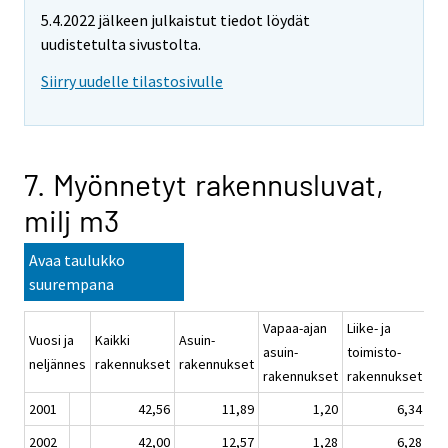
5.4.2022 jälkeen julkaistut tiedot löydät
uudistetulta sivustolta.
Siirry uudelle tilastosivulle
7. Myönnetyt rakennusluvat,
milj m3
Avaa taulukko
suurempana
Vapaa-ajan
Liike- ja
Ju
Vuosi ja
Kaikki
Asuin-
asuin-
toimisto-
pa
neljännes
rakennukset
rakennukset
rakennukset
rakennukset
ra
2001
42,56
11,89
1,20
6,34
2002
42,00
12,57
1,28
6,28