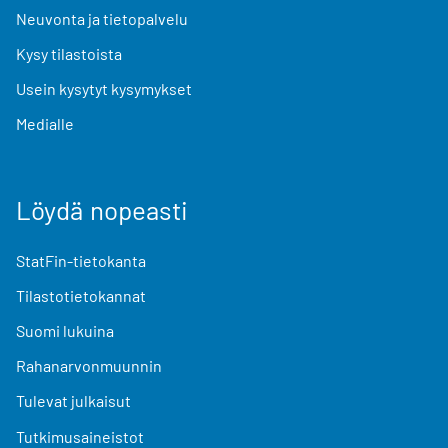
Neuvonta ja tietopalvelu
Kysy tilastoista
Usein kysytyt kysymykset
Medialle
Löydä nopeasti
StatFin-tietokanta
Tilastotietokannat
Suomi lukuina
Rahanarvonmuunnin
Tulevat julkaisut
Tutkimusaineistot