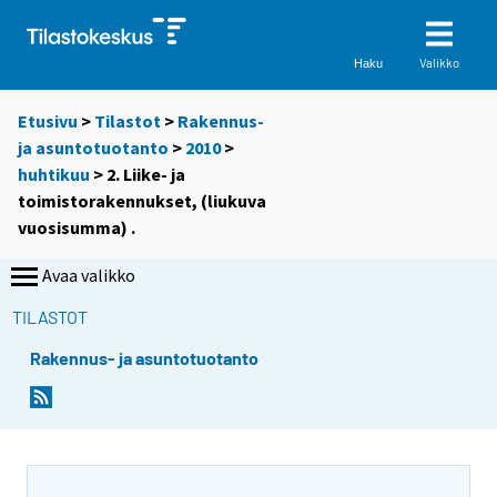
Valikko
Haku
Etusivu
>
Tilastot
>
Rakennus-
ja asuntotuotanto
>
2010
>
huhtikuu
> 2. Liike- ja
toimistorakennukset, (liukuva
vuosisumma) .
Avaa valikko
TILASTOT
Rakennus- ja asuntotuotanto