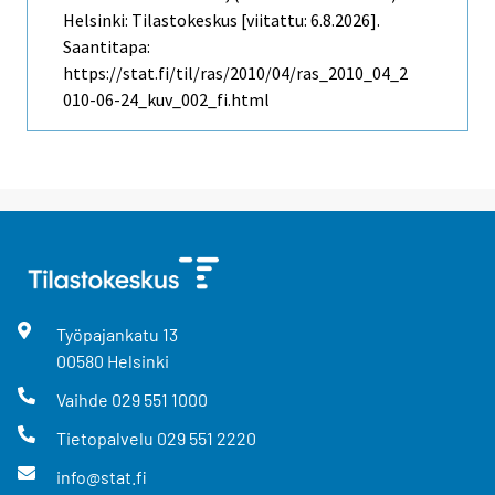
Helsinki: Tilastokeskus [viitattu: 6.8.2026].
Saantitapa:
https://stat.fi/til/ras/2010/04/ras_2010_04_2
010-06-24_kuv_002_fi.html
Työpajankatu
13
00580
Helsinki
Vaihde
029 551 1000
Tietopalvelu
029 551 2220
info@stat.fi