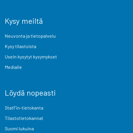
Kysy meiltä
Neuvonta ja tietopalvelu
Kysy tilastoista
Usein kysytyt kysymykset
Medialle
Löydä nopeasti
StatFin-tietokanta
Tilastotietokannat
Suomi lukuina