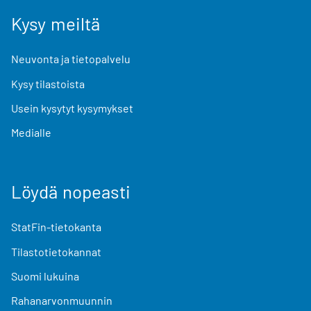
Kysy meiltä
Neuvonta ja tietopalvelu
Kysy tilastoista
Usein kysytyt kysymykset
Medialle
Löydä nopeasti
StatFin-tietokanta
Tilastotietokannat
Suomi lukuina
Rahanarvonmuunnin