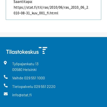
Saantitapa:
https://stat.fi/til/ras/2010/06/ras_2010_06_2
010-08-31_kuv_001_fi.html
Työpajankatu
13
00580
Helsinki
Vaihde
029 551 1000
Tietopalvelu
029 551 2220
info@stat.fi