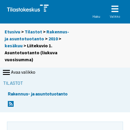
Valikko
Haku
Etusivu
>
Tilastot
>
Rakennus-
ja asuntotuotanto
>
2010
>
kesäkuu
> Liitekuvio 1.
Asuntotuotanto (liukuva
vuosisumma)
Avaa valikko
TILASTOT
Rakennus- ja asuntotuotanto