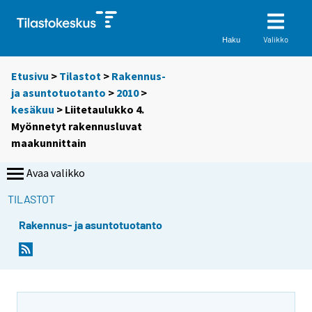
Valikko
Haku
Etusivu
>
Tilastot
>
Rakennus-
ja asuntotuotanto
>
2010
>
kesäkuu
> Liitetaulukko 4.
Myönnetyt rakennusluvat
maakunnittain
Avaa valikko
TILASTOT
Rakennus- ja asuntotuotanto