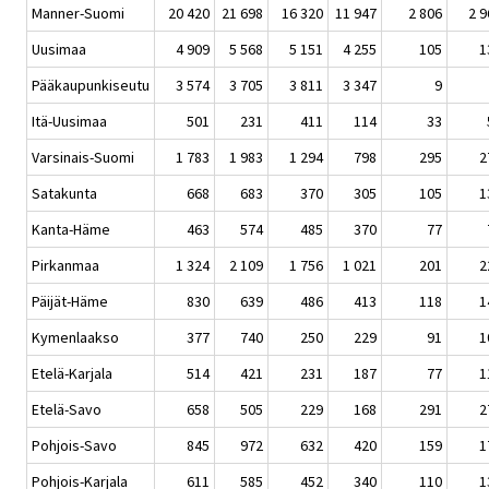
Manner-Suomi
20 420
21 698
16 320
11 947
2 806
2 9
Uusimaa
4 909
5 568
5 151
4 255
105
1
Pääkaupunkiseutu
3 574
3 705
3 811
3 347
9
Itä-Uusimaa
501
231
411
114
33
Varsinais-Suomi
1 783
1 983
1 294
798
295
2
Satakunta
668
683
370
305
105
1
Kanta-Häme
463
574
485
370
77
Pirkanmaa
1 324
2 109
1 756
1 021
201
2
Päijät-Häme
830
639
486
413
118
1
Kymenlaakso
377
740
250
229
91
1
Etelä-Karjala
514
421
231
187
77
1
Etelä-Savo
658
505
229
168
291
2
Pohjois-Savo
845
972
632
420
159
1
Pohjois-Karjala
611
585
452
340
110
1