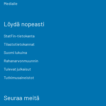
Medialle
Löydä nopeasti
StatFin-tietokanta
Tilastotietokannat
Suomi lukuina
Rahanarvonmuunnin
Tulevat julkaisut
Tutkimusaineistot
Seuraa meitä