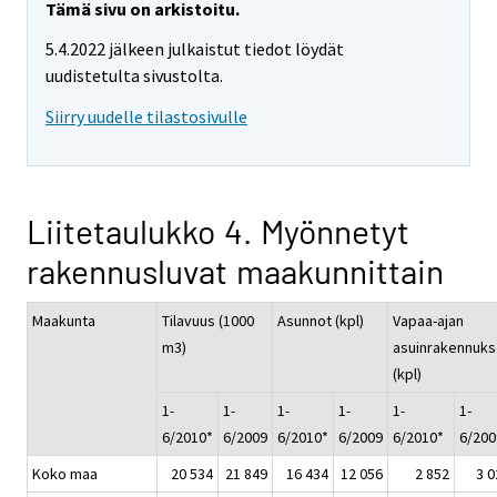
Tämä sivu on arkistoitu.
5.4.2022 jälkeen julkaistut tiedot löydät
uudistetulta sivustolta.
Siirry uudelle tilastosivulle
Liitetaulukko 4. Myönnetyt
rakennusluvat maakunnittain
Maakunta
Tilavuus (1000
Asunnot (kpl)
Vapaa-ajan
m3)
asuinrakennuks
(kpl)
1-
1-
1-
1-
1-
1-
6/2010*
6/2009
6/2010*
6/2009
6/2010*
6/200
Koko maa
20 534
21 849
16 434
12 056
2 852
3 0