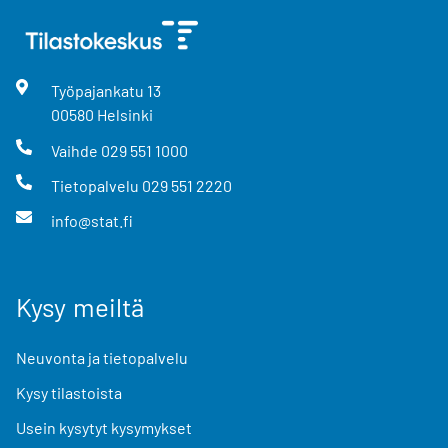
Työpajankatu
13
00580
Helsinki
Vaihde
029 551 1000
Tietopalvelu
029 551 2220
info@stat.fi
Kysy meiltä
Neuvonta ja tietopalvelu
Kysy tilastoista
Usein kysytyt kysymykset