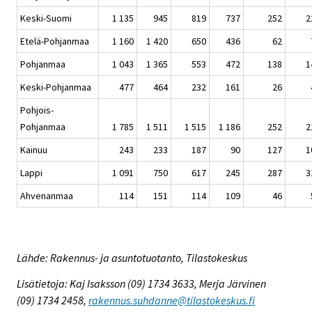
Keski-Suomi
1 135
945
819
737
252
2
Etelä-Pohjanmaa
1 160
1 420
650
436
62
Pohjanmaa
1 043
1 365
553
472
138
1
Keski-Pohjanmaa
477
464
232
161
26
Pohjois-
Pohjanmaa
1 785
1 511
1 515
1 186
252
2
Kainuu
243
233
187
90
127
1
Lappi
1 091
750
617
245
287
3
Ahvenanmaa
114
151
114
109
46
Lähde: Rakennus- ja asuntotuotanto, Tilastokeskus
Lisätietoja: Kaj Isaksson (09) 1734 3633, Merja Järvinen
(09) 1734 2458,
rakennus.suhdanne@tilastokeskus.fi