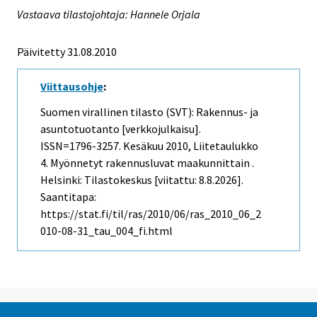
Vastaava tilastojohtaja: Hannele Orjala
Päivitetty 31.08.2010
Viittausohje
:
Suomen virallinen tilasto (SVT): Rakennus- ja
asuntotuotanto [verkkojulkaisu].
ISSN=1796-3257.
Kesäkuu
2010, Liitetaulukko
4. Myönnetyt rakennusluvat maakunnittain .
Helsinki: Tilastokeskus [viitattu: 8.8.2026].
Saantitapa:
https://stat.fi/til/ras/2010/06/ras_2010_06_2
010-08-31_tau_004_fi.html