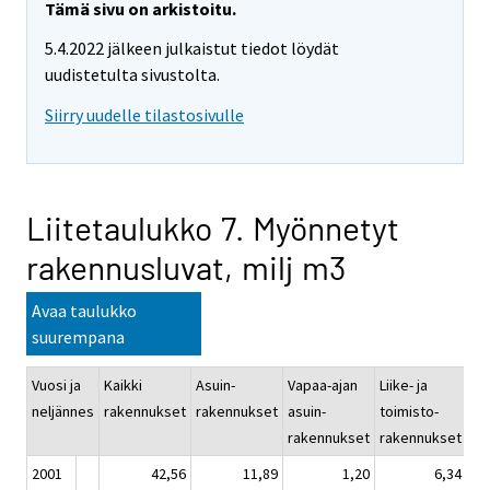
Tämä sivu on arkistoitu.
5.4.2022 jälkeen julkaistut tiedot löydät
uudistetulta sivustolta.
Siirry uudelle tilastosivulle
Liitetaulukko 7. Myönnetyt
rakennusluvat, milj m3
Avaa taulukko
suurempana
Vuosi ja
Kaikki
Asuin-
Vapaa-ajan
Liike- ja
Ju
neljännes
rakennukset
rakennukset
asuin-
toimisto-
pa
rakennukset
rakennukset
ra
2001
42,56
11,89
1,20
6,34