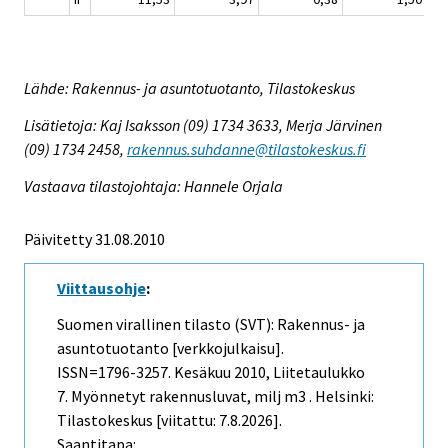
Lähde: Rakennus- ja asuntotuotanto, Tilastokeskus
Lisätietoja: Kaj Isaksson (09) 1734 3633, Merja Järvinen
(09) 1734 2458,
rakennus.suhdanne@tilastokeskus.fi
Vastaava tilastojohtaja: Hannele Orjala
Päivitetty 31.08.2010
Viittausohje
:
Suomen virallinen tilasto (SVT): Rakennus- ja
asuntotuotanto [verkkojulkaisu].
ISSN=1796-3257.
Kesäkuu
2010, Liitetaulukko
7. Myönnetyt rakennusluvat, milj m3 . Helsinki:
Tilastokeskus [viitattu: 7.8.2026].
Saantitapa: