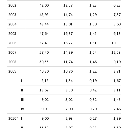
2002
42,00
12,57
1,28
6,28
2003
43,98
14,74
1,29
7,57
2004
43,44
15,01
1,39
5,69
2005
47,64
16,37
1,45
6,13
2006
52,48
16,27
1,51
10,38
2007
57,40
14,89
1,54
12,53
2008
50,55
11,74
1,46
9,19
2009
40,80
10,76
1,22
8,71
I
8,18
1,54
0,19
1,67
II
13,67
3,30
0,42
3,11
III
9,02
3,02
0,32
1,48
IV
9,93
2,90
0,29
2,46
2010*
I
9,00
2,93
0,27
1,89
II
11,53
3,97
0,38
1,50