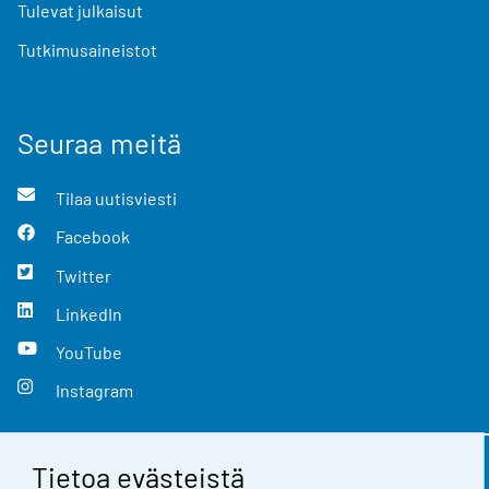
Tulevat julkaisut
Tutkimusaineistot
Seuraa meitä
Tilaa uutisviesti
Facebook
Twitter
LinkedIn
YouTube
Instagram
Tietoa evästeistä
Yhteystiedot