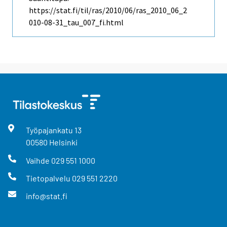
https://stat.fi/til/ras/2010/06/ras_2010_06_2
010-08-31_tau_007_fi.html
Työpajankatu
13
00580
Helsinki
Vaihde
029 551 1000
Tietopalvelu
029 551 2220
info@stat.fi