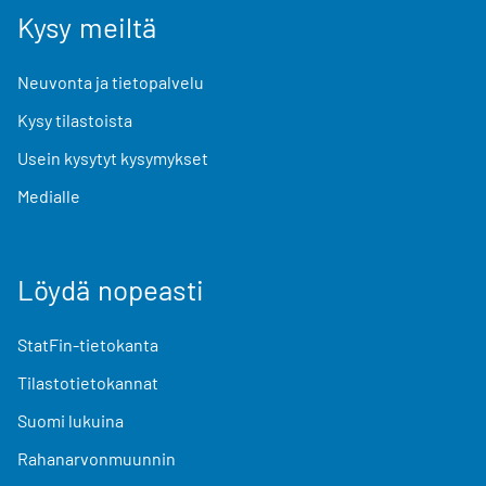
Kysy meiltä
Neuvonta ja tietopalvelu
Kysy tilastoista
Usein kysytyt kysymykset
Medialle
Löydä nopeasti
StatFin-tietokanta
Tilastotietokannat
Suomi lukuina
Rahanarvonmuunnin