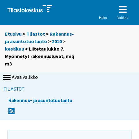
Valikko
Haku
Etusivu
>
Tilastot
>
Rakennus-
ja asuntotuotanto
>
2010
>
kesäkuu
> Liitetaulukko 7.
Myönnetyt rakennusluvat, milj
m3
Avaa valikko
TILASTOT
Rakennus- ja asuntotuotanto