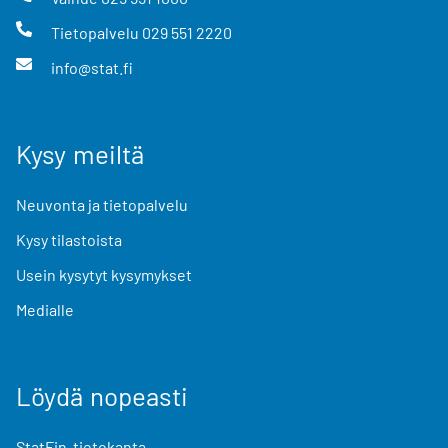
Tietopalvelu
029 551 2220
info@stat.fi
Kysy meiltä
Neuvonta ja tietopalvelu
Kysy tilastoista
Usein kysytyt kysymykset
Medialle
Löydä nopeasti
StatFin-tietokanta