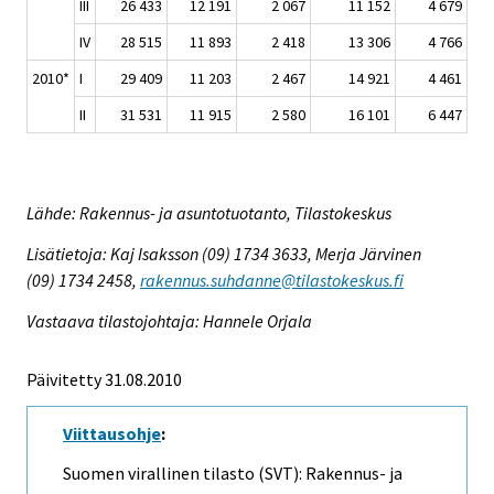
III
26 433
12 191
2 067
11 152
4 679
IV
28 515
11 893
2 418
13 306
4 766
2010*
I
29 409
11 203
2 467
14 921
4 461
II
31 531
11 915
2 580
16 101
6 447
Lähde: Rakennus- ja asuntotuotanto, Tilastokeskus
Lisätietoja: Kaj Isaksson (09) 1734 3633, Merja Järvinen
(09) 1734 2458,
rakennus.suhdanne@tilastokeskus.fi
Vastaava tilastojohtaja: Hannele Orjala
Päivitetty 31.08.2010
Viittausohje
:
Suomen virallinen tilasto (SVT): Rakennus- ja