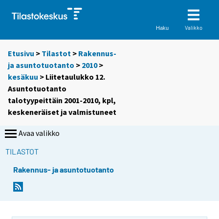
Valikko
Haku
Etusivu
>
Tilastot
>
Rakennus-
ja asuntotuotanto
>
2010
>
kesäkuu
> Liitetaulukko 12.
Asuntotuotanto
talotyypeittäin 2001-2010, kpl,
keskeneräiset ja valmistuneet
Avaa valikko
TILASTOT
Rakennus- ja asuntotuotanto