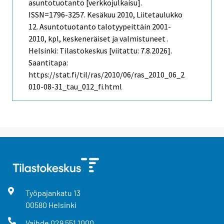
asuntotuotanto [verkkojulkaisu].
ISSN=1796-3257.
Kesäkuu
2010, Liitetaulukko
12. Asuntotuotanto talotyypeittäin 2001-
2010, kpl, keskeneräiset ja valmistuneet .
Helsinki: Tilastokeskus [viitattu: 7.8.2026].
Saantitapa:
https://stat.fi/til/ras/2010/06/ras_2010_06_2
010-08-31_tau_012_fi.html
Työpajankatu
13
00580
Helsinki
Vaihde
029 551 1000