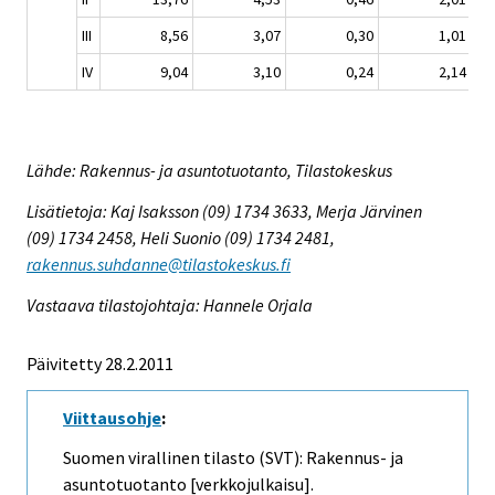
III
8,56
3,07
0,30
1,01
IV
9,04
3,10
0,24
2,14
Lähde: Rakennus- ja asuntotuotanto, Tilastokeskus
Lisätietoja: Kaj Isaksson (09) 1734 3633, Merja Järvinen
(09) 1734 2458, Heli Suonio (09) 1734 2481,
rakennus.suhdanne@tilastokeskus.fi
Vastaava tilastojohtaja: Hannele Orjala
Päivitetty 28.2.2011
Viittausohje
:
Suomen virallinen tilasto (SVT): Rakennus- ja
asuntotuotanto [verkkojulkaisu].