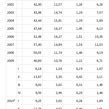
2002
42,00
12,57
1,28
6,28
2003
43,98
14,74
1,29
7,57
2004
43,44
15,01
1,39
5,69
2005
47,64
16,37
1,45
6,13
2006
52,48
16,27
1,51
10,38
2007
57,40
14,89
1,54
12,53
2008
50,55
11,74
1,46
9,19
2009
40,80
10,76
1,22
8,71
I
8,18
1,54
0,19
1,67
II
13,67
3,30
0,42
3,11
III
9,02
3,02
0,32
1,48
IV
9,93
2,90
0,29
2,46
2010*
I
9,25
3,02
0,28
1,89
II
13,76
4,53
0,46
2,01