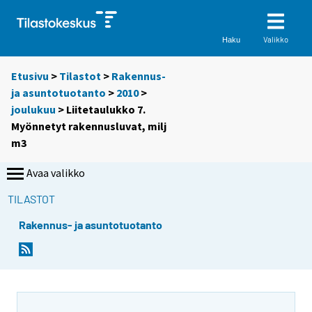
Valikko
Haku
Etusivu
>
Tilastot
>
Rakennus-
ja asuntotuotanto
>
2010
>
joulukuu
> Liitetaulukko 7.
Myönnetyt rakennusluvat, milj
m3
Avaa valikko
TILASTOT
Rakennus- ja asuntotuotanto