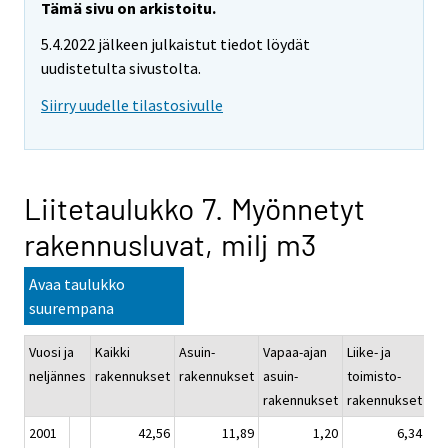
Tämä sivu on arkistoitu.
5.4.2022 jälkeen julkaistut tiedot löydät
uudistetulta sivustolta.
Siirry uudelle tilastosivulle
Liitetaulukko 7. Myönnetyt
rakennusluvat, milj m3
Avaa taulukko
suurempana
Vuosi ja
Kaikki
Asuin-
Vapaa-ajan
Liike- ja
Ju
neljännes
rakennukset
rakennukset
asuin-
toimisto-
pa
rakennukset
rakennukset
ra
2001
42,56
11,89
1,20
6,34