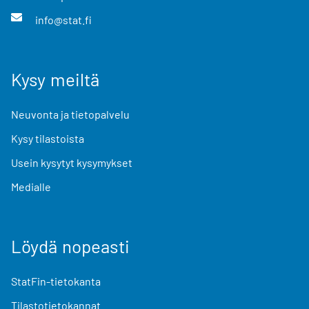
info@stat.fi
Kysy meiltä
Neuvonta ja tietopalvelu
Kysy tilastoista
Usein kysytyt kysymykset
Medialle
Löydä nopeasti
StatFin-tietokanta
Tilastotietokannat