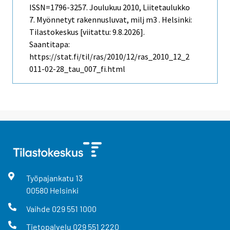
ISSN=1796-3257.
Joulukuu
2010, Liitetaulukko
7. Myönnetyt rakennusluvat, milj m3 . Helsinki:
Tilastokeskus [viitattu: 9.8.2026].
Saantitapa:
https://stat.fi/til/ras/2010/12/ras_2010_12_2
011-02-28_tau_007_fi.html
Työpajankatu
13
00580
Helsinki
Vaihde
029 551 1000
Tietopalvelu
029 551 2220