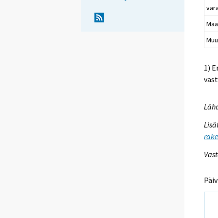
var
Maa
Muu
1) E
vast
Lähd
Lisä
rake
Vast
Päiv