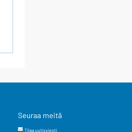
Seuraa meitä
Tilaa uutisviesti