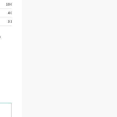
10 634
28
4 077
-5
3 178
3
n