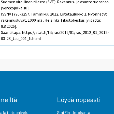
Suomen virallinen tilasto (SVT): Rakennus- ja asuntotuotanto
[verkkojulkaisu].
ISSN=1796-3257.
Tammikuu
2012, Liitetaulukko 1. Myönnetyt
rakennusluvat, 1000 m3 . Helsinki: Tilastokeskus [viitattu:
8.8.2026].
Saantitapa: https://stat.fi/til/ras/2012/01/ras_2012_01_2012-
03-23_tau_001_fi.html
meiltä
Löydä nopeasti
 ja tietopalvelu
StatFin-tietokanta