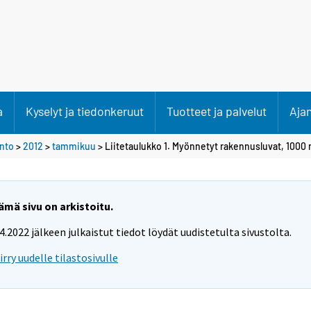
a
Kyselyt ja tiedonkeruut
Tuotteet ja palvelut
Aja
anto
>
2012
>
tammikuu
> Liitetaulukko 1. Myönnetyt rakennusluvat, 1000
ämä sivu on arkistoitu.
.4.2022 jälkeen julkaistut tiedot löydät uudistetulta sivustolta.
iirry uudelle tilastosivulle