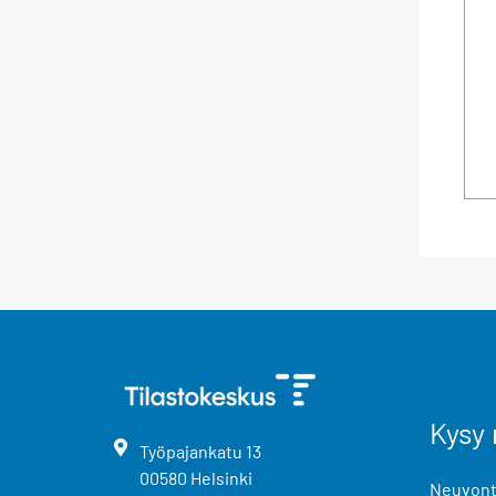
Kysy 
Työpajankatu
13
00580
Helsinki
Neuvonta