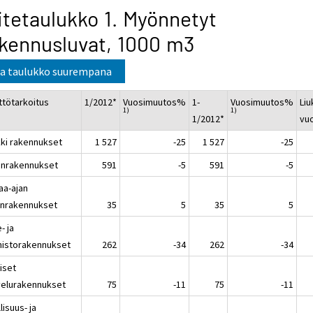
itetaulukko 1. Myönnetyt
kennusluvat, 1000 m3
a taulukko suurempana
ttötarkoitus
1/2012*
Vuosimuutos%
1-
Vuosimuutos%
Liu
1)
1)
1/2012*
vu
kki rakennukset
1 527
-25
1 527
-25
inrakennukset
591
-5
591
-5
aa-ajan
inrakennukset
35
5
35
5
e- ja
mistorakennukset
262
-34
262
-34
iset
velurakennukset
75
-11
75
-11
lisuus- ja