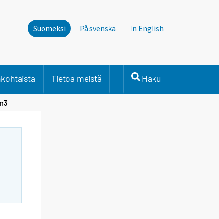
Suomeksi
På svenska
In English
nkohtaista
Tietoa meistä
Haku
 m3