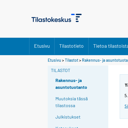
Etusivu
Tilastotieto
Tietoa tilastoist
Etusivu
>
Tilastot
>
Rakennus- ja asuntotuot
TILASTOT
Rakennus- ja
T
asuntotuotanto
5
Muutoksia tässä
tilastossa
S
Julkistukset