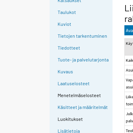
Katsaukset
Li
Taulukot
ra
Kuviot
Ava
Tietojen tarkentuminen
Käy
Tiedotteet
Tuote- ja palvelutarjonta
Kai
Asu
Kuvaus
Vap
Laatuselosteet
asu
Menetelmäselosteet
Liik
toi
Käsitteet ja määritelmät
Julk
Luokitukset
pal
Teol
Lisätietoja