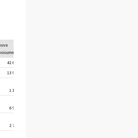
kuva
Vuosimuutos%
1)
osisumma*
42 652
6
13 935
3
1 121
-10
6 992
2
2 716
-9