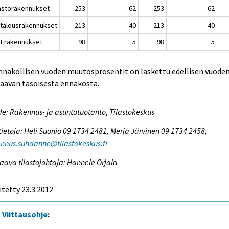
astorakennukset
253
-62
253
-62
talousrakennukset
213
40
213
40
t rakennukset
98
5
98
5
nnakollisen vuoden muutosprosentit on laskettu edellisen vuode
aavan tasoisesta ennakosta.
e: Rakennus- ja asuntotuotanto, Tilastokeskus
tietoja: Heli Suonio 09 1734 2481, Merja Järvinen 09 1734 2458,
nnus.suhdanne@tilastokeskus.fi
aava tilastojohtaja: Hannele Orjala
itetty 23.3.2012
Viittausohje
: