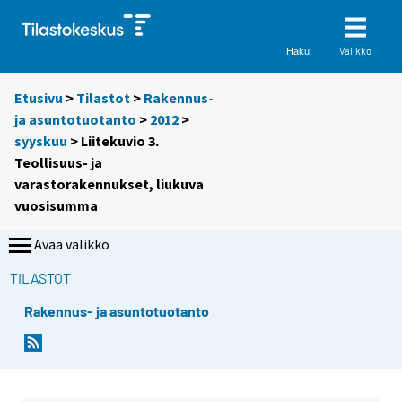
Valikko
Haku
Etusivu
>
Tilastot
>
Rakennus-
ja asuntotuotanto
>
2012
>
syyskuu
> Liitekuvio 3.
Teollisuus- ja
varastorakennukset, liukuva
vuosisumma
Avaa valikko
TILASTOT
Rakennus- ja asuntotuotanto