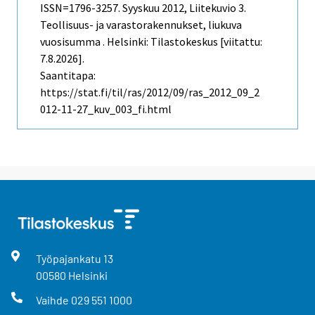
ISSN=1796-3257.
Syyskuu
2012, Liitekuvio 3.
Teollisuus- ja varastorakennukset, liukuva
vuosisumma . Helsinki: Tilastokeskus [viitattu:
7.8.2026].
Saantitapa:
https://stat.fi/til/ras/2012/09/ras_2012_09_2
012-11-27_kuv_003_fi.html
Työpajankatu
13
00580
Helsinki
Vaihde
029 551 1000