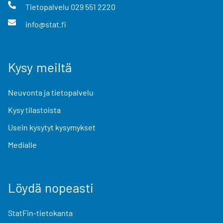
Tietopalvelu
029 551 2220
info@stat.fi
Kysy meiltä
Neuvonta ja tietopalvelu
Kysy tilastoista
Usein kysytyt kysymykset
Medialle
Löydä nopeasti
StatFin-tietokanta