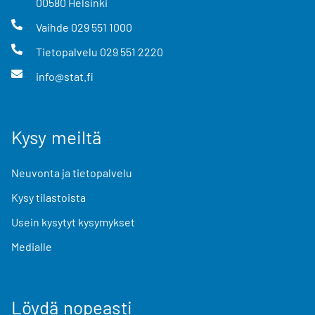
00580
Helsinki
Vaihde
029 551 1000
Tietopalvelu
029 551 2220
info@stat.fi
Kysy meiltä
Neuvonta ja tietopalvelu
Kysy tilastoista
Usein kysytyt kysymykset
Medialle
Löydä nopeasti