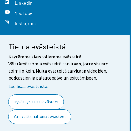
LinkedIn
YouTube
Instagram
Tietoa evästeistä
Yhteystiedot
Käytämme sivustollamme evästeitä.
Palaute
Välttämättömiä evästeitä tarvitaan, jotta sivusto
toimii oikein. Muita evästeitä tarvitaan videoiden,
Käyttöehdot
podcastien ja palautepalvelun esittämiseen.
Tietosuoja
Lue lisää evästeistä.
Saavutettavuus
Hyväksyn kaikki evästeet
Tietoa sivustosta
Vain välttämättömät evästeet
Evästeasetukset