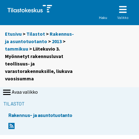
Valikko
Haku
Etusivu
>
Tilastot
>
Rakennus-
ja asuntotuotanto
>
2013
>
tammikuu
> Liitekuvio 3.
Myönnetyt rakennusluvat
teollisuus- ja
varastorakennuksille, liukuva
vuosisumma
Avaa valikko
TILASTOT
Rakennus- ja asuntotuotanto