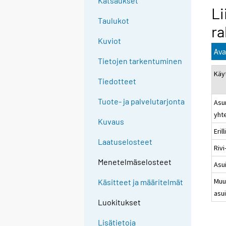
Katsaukset
Li
Taulukot
ra
Kuviot
Ava
Tietojen tarkentuminen
Käy
Tiedotteet
Tuote- ja palvelutarjonta
Asu
yht
Kuvaus
Eril
Laatuselosteet
Rivi
Menetelmäselosteet
Asu
Muu
Käsitteet ja määritelmät
asu
Luokitukset
Lisätietoja