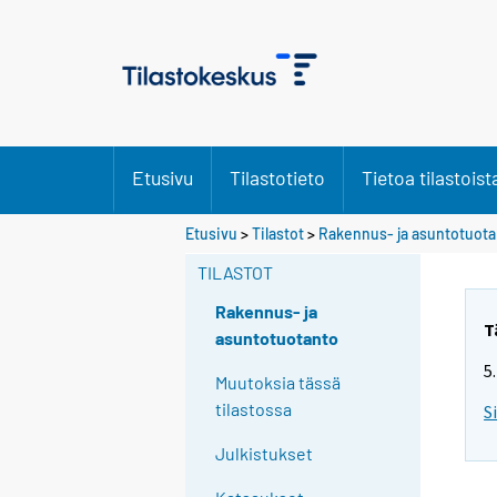
Etusivu
Tilastotieto
Tietoa tilastoist
Etusivu
>
Tilastot
>
Rakennus- ja asuntotuot
TILASTOT
Rakennus- ja
T
asuntotuotanto
5
Muutoksia tässä
tilastossa
S
Julkistukset