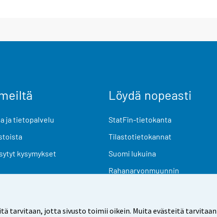
meiltä
Löydä nopeasti
 ja tietopalvelu
StatFin-tietokanta
stoista
Tilastotietokannat
sytyt kysymykset
Suomi lukuina
Rahanarvonmuunnin
Tulevat julkaisut
Tutkimusaineistot
arvitaan, jotta sivusto toimii oikein. Muita evästeitä tarvitaan