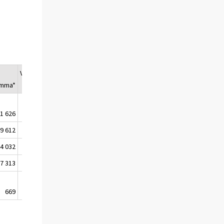
Vuosimuutos%
umma*
1 626
-6
9 612
-16
4 032
-8
7 313
1
669
1