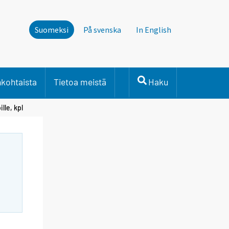
Suomeksi
På svenska
In English
nkohtaista
Tietoa meistä
Haku
lle, kpl