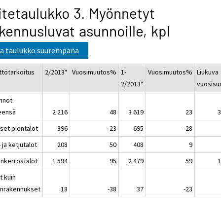
itetaulukko 3. Myönnetyt
kennusluvat asunnoille, kpl
a taulukko suurempana
ttötarkoitus
2/2013*
Vuosimuutos%
1-
Vuosimuutos%
Liukuva
2/2013*
vuosis
nnot
eensä
2 216
48
3 619
23
3
liset pientalot
396
-23
695
-28
- ja ketjutalot
208
50
408
9
inkerrostalot
1 594
95
2 479
59
1
t kuin
inrakennukset
18
-38
37
-23