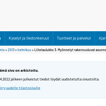
a
Kyselyt ja tiedonkeruut
Tuotteet ja palvelut
Aja
anto
>
2013
>
helmikuu
> Liitetaulukko 3. Myönnetyt rakennusluvat asunnoi
ämä sivu on arkistoitu.
.4.2022 jälkeen julkaistut tiedot löydät uudistetulta sivustolta.
iirry uudelle tilastosivulle