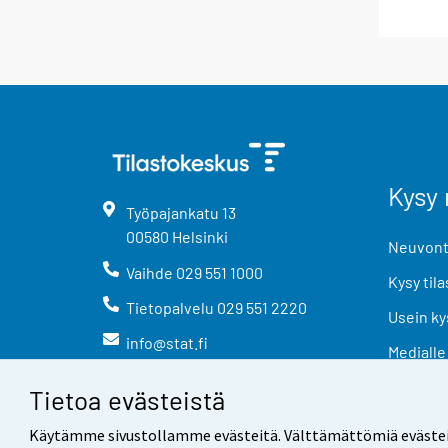
Kysy 
Työpajankatu
13
00580
Helsinki
Neuvonta
Vaihde
029 551 1000
Kysy tila
Tietopalvelu
029 551 2220
Usein ky
info@stat.fi
Medialle
Tietoa evästeistä
Käytämme sivustollamme evästeitä. Välttämättömiä evästeitä t