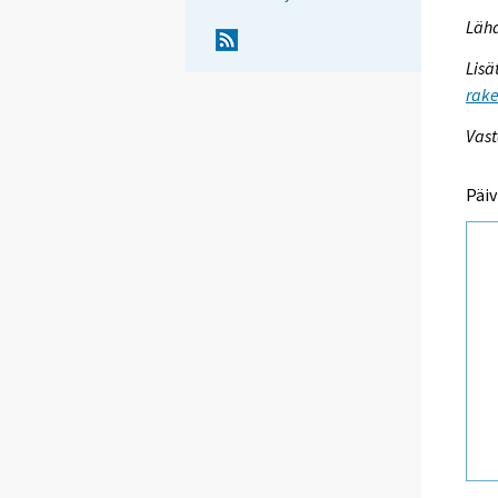
Lähd
Lisä
rake
Vast
Päiv