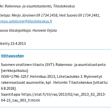
e: Rakennus- ja asuntotuotanto, Tilastokeskus
tietoja: Merja Järvinen 09 1734 2458, Heli Suonio 09 1734 2481,
nnus.suhdanne@tilastokeskus.fi
aava tilastojohtaja: Hannele Orjala
itetty 23.4.2013
Viittausohje
:
Suomen virallinen tilasto (SVT): Rakennus- ja asuntotuotanto
[verkkojulkaisu].
ISSN=1796-3257.
Helmikuu
2013, Liitetaulukko 3. Myönnetyt
rakennusluvat asunnoille, kpl . Helsinki: Tilastokeskus [viitattu:
6.8.2026].
Saantitapa: https://stat.fi/til/ras/2013/02/ras_2013_02_2013-
04-23_tau_003_fi.html