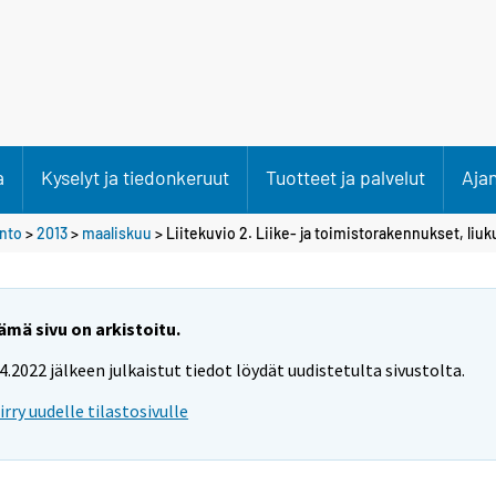
a
Kyselyt ja tiedonkeruut
Tuotteet ja palvelut
Aja
anto
>
2013
>
maaliskuu
> Liitekuvio 2. Liike- ja toimistorakennukset, li
ämä sivu on arkistoitu.
.4.2022 jälkeen julkaistut tiedot löydät uudistetulta sivustolta.
iirry uudelle tilastosivulle