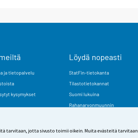
meiltä
Löydä nopeasti
 ja tietopalvelu
StatFin-tietokanta
stoista
Tilastotietokannat
sytyt kysymykset
Suomi lukuina
Rahanarvonmuunnin
Tulevat julkaisut
Tutkimusaineistot
arvitaan, jotta sivusto toimii oikein. Muita evästeitä tarvitaan