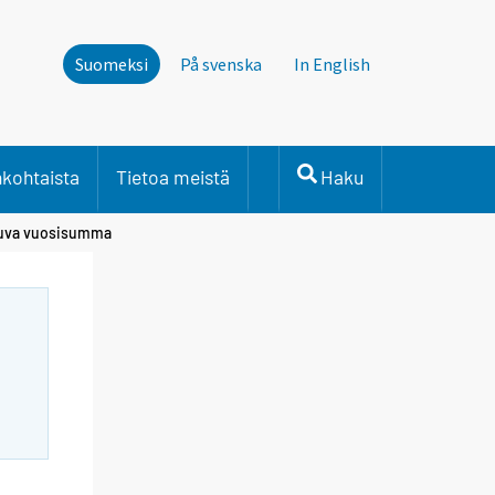
Suomeksi
På svenska
In English
nkohtaista
Tietoa meistä
Haku
ukuva vuosisumma