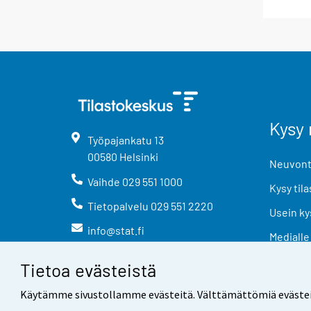
Kysy 
Työpajankatu
13
00580
Helsinki
Neuvonta
Vaihde
029 551 1000
Kysy tila
Tietopalvelu
029 551 2220
Usein ky
info@stat.fi
Medialle
Tietoa evästeistä
Käytämme sivustollamme evästeitä. Välttämättömiä evästeitä t