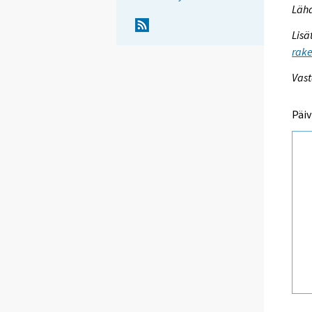
Lähd
Lisä
rake
Vast
Päiv