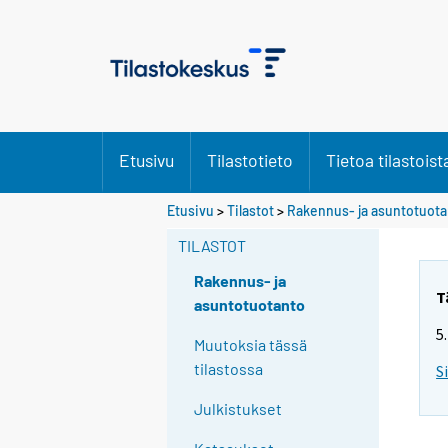
Etusivu
Tilastotieto
Tietoa tilastoist
Etusivu
>
Tilastot
>
Rakennus- ja asuntotuot
TILASTOT
Rakennus- ja
T
asuntotuotanto
5
Muutoksia tässä
tilastossa
S
Julkistukset