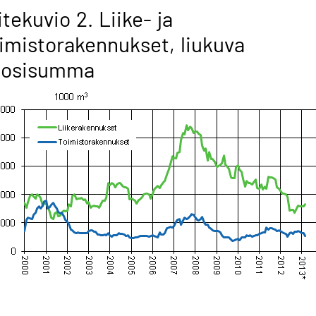
itekuvio 2. Liike- ja
imistorakennukset, liukuva
uosisumma