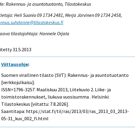
e: Rakennus- ja asuntotuotanto, Tilastokeskus
tietoja: Heli Suonio 09 1734 2481, Merja Järvinen 09 1734 2458,
nnus.suhdanne@tilastokeskus.fi
aava tilastojohtaja: Hannele Orjala
itetty 31.5.2013
Viittausohje
:
Suomen virallinen tilasto (SVT): Rakennus- ja asuntotuotanto
[verkkojulkaisu].
ISSN=1796-3257.
Maaliskuu
2013, Liitekuvio 2. Liike- ja
toimistorakennukset, liukuva vuosisumma . Helsinki:
Tilastokeskus [viitattu: 7.8.2026].
Saantitapa: https://stat.fi/til/ras/2013/03/ras_2013_03_2013-
05-31_kuv_002_fi.html