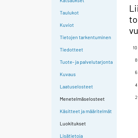
Katsaukset
Li
Taulukot
to
Kuviot
v
Tietojen tarkentuminen
Tiedotteet
Tuote- ja palvelutarjonta
Kuvaus
Laatuselosteet
Menetelmäselosteet
Käsitteet ja määritelmät
Luokitukset
Lisätietoja