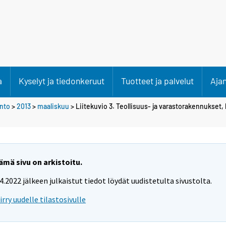
a
Kyselyt ja tiedonkeruut
Tuotteet ja palvelut
Aja
anto
>
2013
>
maaliskuu
> Liitekuvio 3. Teollisuus- ja varastorakennukset, 
ämä sivu on arkistoitu.
.4.2022 jälkeen julkaistut tiedot löydät uudistetulta sivustolta.
iirry uudelle tilastosivulle