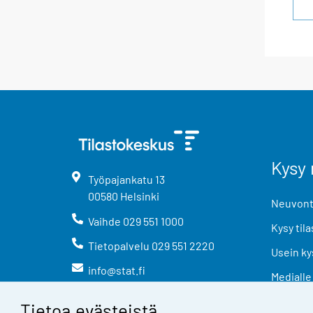
Kysy 
Työpajankatu
13
00580
Helsinki
Neuvonta
Vaihde
029 551 1000
Kysy tila
Tietopalvelu
029 551 2220
Usein ky
info@stat.fi
Medialle
Tietoa evästeistä