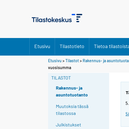
Etusivu
Tilastotieto
Tietoa tilastoist
Etusivu
>
Tilastot
>
Rakennus- ja asuntotuot
vuosisumma
TILASTOT
Rakennus- ja
T
asuntotuotanto
5
Muutoksia tässä
tilastossa
S
Julkistukset