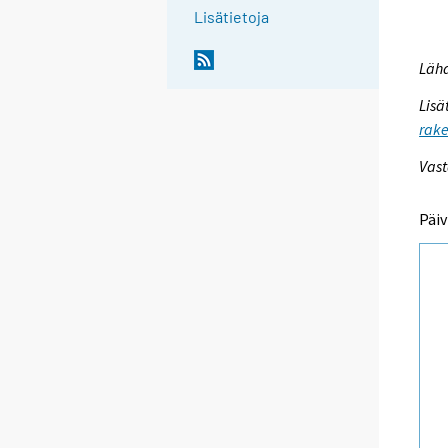
Lisätietoja
Lähd
Lisä
rake
Vast
Päiv