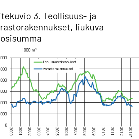
itekuvio 3. Teollisuus- ja
rastorakennukset, liukuva
uosisumma