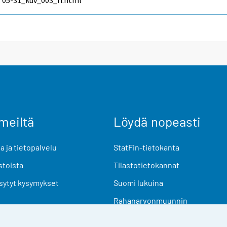
05-31_kuv_003_fi.html
meiltä
Löydä nopeasti
 ja tietopalvelu
StatFin-tietokanta
stoista
Tilastotietokannat
sytyt kysymykset
Suomi lukuina
Rahanarvonmuunnin
Tulevat julkaisut