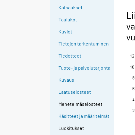
Katsaukset
Li
Taulukot
va
Kuviot
v
Tietojen tarkentuminen
Tiedotteet
Tuote- ja palvelutarjonta
Kuvaus
Laatuselosteet
Menetelmäselosteet
Käsitteet ja määritelmät
Luokitukset