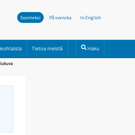
Suomeksi
På svenska
In English
nkohtaista
Tietoa meistä
Haku
liukuva