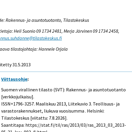
e: Rakennus- ja asuntotuotanto, Tilastokeskus
tietoja: Heli Suonio 09 1734 2481, Merja Järvinen 09 1734 2458,
nnus.suhdanne@tilastokeskus.fi
aava tilastojohtaja: Hannele Orjala
itetty 31.5.2013
Viittausohje
:
Suomen virallinen tilasto (SVT): Rakennus- ja asuntotuotanto
[verkkojulkaisu].
ISSN=1796-3257.
Maaliskuu
2013, Liitekuvio 3. Teollisuus- ja
varastorakennukset, liukuva vuosisumma . Helsinki:
Tilastokeskus [viitattu: 7.8.2026].
Saantitapa: https://stat.fi/til/ras/2013/03/ras_2013_03_2013-