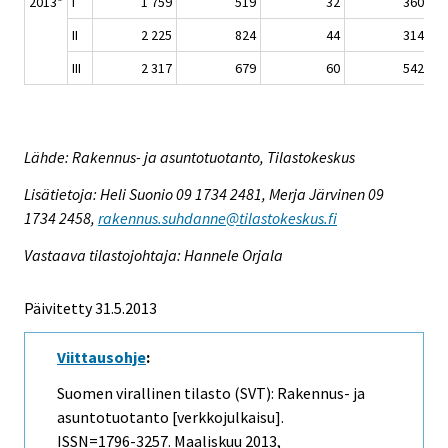
2013*
I
1 759
519
32
360
II
2 225
824
44
314
III
2 317
679
60
542
Lähde: Rakennus- ja asuntotuotanto, Tilastokeskus
Lisätietoja: Heli Suonio 09 1734 2481, Merja Järvinen 09
1734 2458,
rakennus.suhdanne@tilastokeskus.fi
Vastaava tilastojohtaja: Hannele Orjala
Päivitetty 31.5.2013
Viittausohje
:
Suomen virallinen tilasto (SVT): Rakennus- ja
asuntotuotanto [verkkojulkaisu].
ISSN=1796-3257.
Maaliskuu
2013,