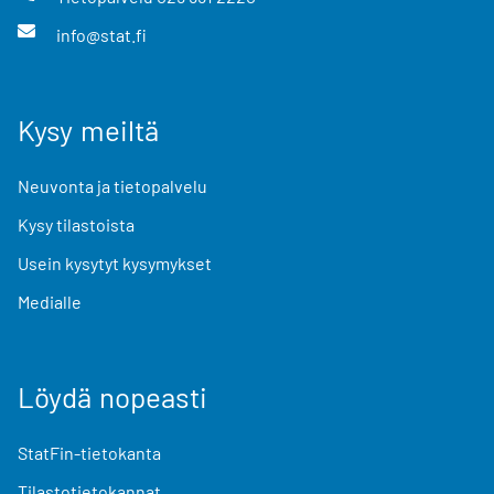
info@stat.fi
Kysy meiltä
Neuvonta ja tietopalvelu
Kysy tilastoista
Usein kysytyt kysymykset
Medialle
Löydä nopeasti
StatFin-tietokanta
Tilastotietokannat