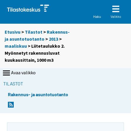
Valikko
Haku
Etusivu
>
Tilastot
>
Rakennus-
ja asuntotuotanto
>
2013
>
maaliskuu
> Liitetaulukko 2.
Myönnetyt rakennusluvat
kuukausittain, 1000 m3
Avaa valikko
TILASTOT
Rakennus- ja asuntotuotanto