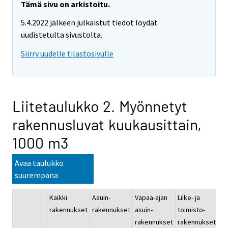
Tämä sivu on arkistoitu.
5.4.2022 jälkeen julkaistut tiedot löydät
uudistetulta sivustolta.
Siirry uudelle tilastosivulle
Liitetaulukko 2. Myönnetyt
rakennusluvat kuukausittain,
1000 m3
Avaa taulukko
suurempana
Kaikki
Asuin-
Vapaa-ajan
Liike- ja
Ju
rakennukset
rakennukset
asuin-
toimisto-
pa
rakennukset
rakennukset
ra