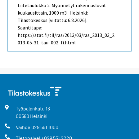
Liitetaulukko 2. Myönnetyt rakennusluvat
kuukausittain, 1000 m3 . Helsinki:
Tilastokeskus [viitattu: 6.8.2026].
Saantitapa:
https://stat.fi/til/ras/2013/03/ras_2013_03_2
013-05-31_tau_002_fi.html
Työpajankatu
13
00580
Helsinki
Vaihde
029 551 1000
Tietopalvelu
029 551 2220