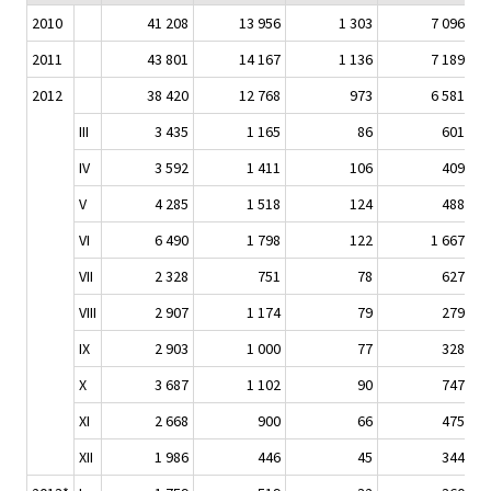
2010
41 208
13 956
1 303
7 096
2011
43 801
14 167
1 136
7 189
2012
38 420
12 768
973
6 581
III
3 435
1 165
86
601
IV
3 592
1 411
106
409
V
4 285
1 518
124
488
VI
6 490
1 798
122
1 667
VII
2 328
751
78
627
VIII
2 907
1 174
79
279
IX
2 903
1 000
77
328
X
3 687
1 102
90
747
XI
2 668
900
66
475
XII
1 986
446
45
344