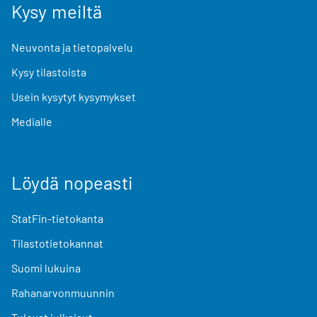
Kysy meiltä
Neuvonta ja tietopalvelu
Kysy tilastoista
Usein kysytyt kysymykset
Medialle
Löydä nopeasti
StatFin-tietokanta
Tilastotietokannat
Suomi lukuina
Rahanarvonmuunnin