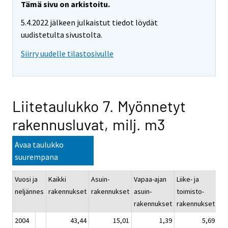
Tämä sivu on arkistoitu.
5.4.2022 jälkeen julkaistut tiedot löydät
uudistetulta sivustolta.
Siirry uudelle tilastosivulle
Liitetaulukko 7. Myönnetyt
rakennusluvat, milj. m3
Avaa taulukko
suurempana
Vuosi ja
Kaikki
Asuin-
Vapaa-ajan
Liike- ja
Ju
neljännes
rakennukset
rakennukset
asuin-
toimisto-
pa
rakennukset
rakennukset
ra
2004
43,44
15,01
1,39
5,69