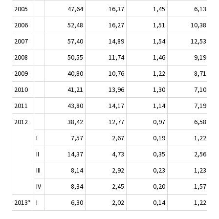
2005
47,64
16,37
1,45
6,13
2006
52,48
16,27
1,51
10,38
2007
57,40
14,89
1,54
12,53
2008
50,55
11,74
1,46
9,19
2009
40,80
10,76
1,22
8,71
2010
41,21
13,96
1,30
7,10
2011
43,80
14,17
1,14
7,19
2012
38,42
12,77
0,97
6,58
I
7,57
2,67
0,19
1,22
II
14,37
4,73
0,35
2,56
III
8,14
2,92
0,23
1,23
IV
8,34
2,45
0,20
1,57
2013*
I
6,30
2,02
0,14
1,22