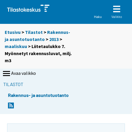
Valikko
Haku
Etusivu
>
Tilastot
>
Rakennus-
ja asuntotuotanto
>
2013
>
maaliskuu
> Liitetaulukko 7.
Myönnetyt rakennusluvat, milj.
m3
Avaa valikko
TILASTOT
Rakennus- ja asuntotuotanto