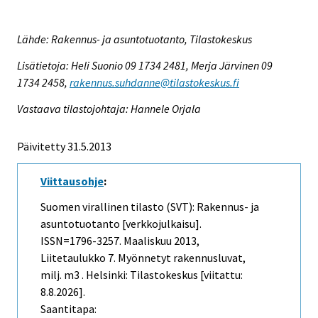
Lähde: Rakennus- ja asuntotuotanto, Tilastokeskus
Lisätietoja: Heli Suonio 09 1734 2481, Merja Järvinen 09
1734 2458,
rakennus.suhdanne@tilastokeskus.fi
Vastaava tilastojohtaja: Hannele Orjala
Päivitetty 31.5.2013
Viittausohje
:
Suomen virallinen tilasto (SVT): Rakennus- ja
asuntotuotanto [verkkojulkaisu].
ISSN=1796-3257.
Maaliskuu
2013,
Liitetaulukko 7. Myönnetyt rakennusluvat,
milj. m3 . Helsinki: Tilastokeskus [viitattu:
8.8.2026].
Saantitapa: