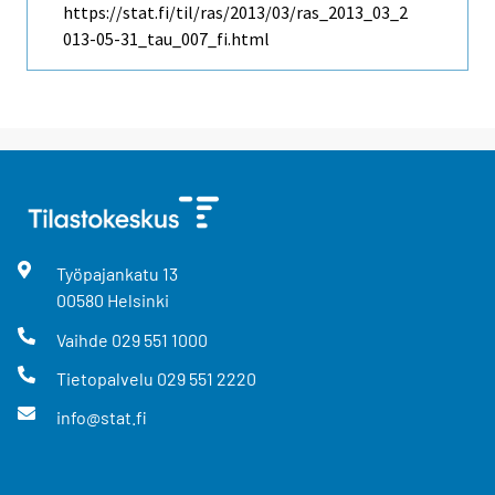
https://stat.fi/til/ras/2013/03/ras_2013_03_2
013-05-31_tau_007_fi.html
Työpajankatu
13
00580
Helsinki
Vaihde
029 551 1000
Tietopalvelu
029 551 2220
info@stat.fi