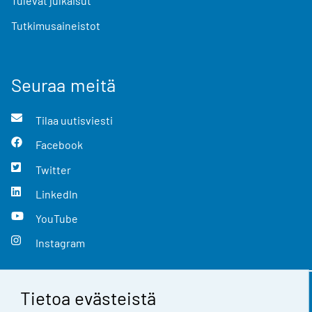
Tulevat julkaisut
Tutkimusaineistot
Seuraa meitä
Tilaa uutisviesti
Facebook
Twitter
LinkedIn
YouTube
Instagram
Tietoa evästeistä
Yhteystiedot