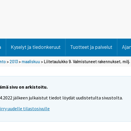
a
Kyselyt ja tiedonkeruut
Tuotteet ja palvelut
Aja
anto
>
2013
>
maaliskuu
> Liitetaulukko 9. Valmistuneet rakennukset, milj
ämä sivu on arkistoitu.
.4.2022 jälkeen julkaistut tiedot löydät uudistetulta sivustolta.
iirry uudelle tilastosivulle