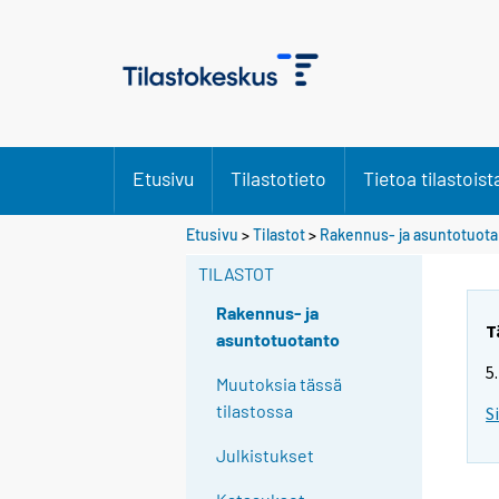
Etusivu
Tilastotieto
Tietoa tilastoist
Etusivu
>
Tilastot
>
Rakennus- ja asuntotuot
TILASTOT
Rakennus- ja
T
asuntotuotanto
5
Muutoksia tässä
tilastossa
S
Julkistukset