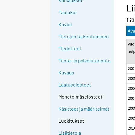
Katsaukset
Li
Taulukot
ra
Kuviot
Ava
Tietojen tarkentuminen
Vuos
Tiedotteet
nel
Tuote- ja palvelutarjonta
200
Kuvaus
200
Laatuselosteet
200
Menetelmäselosteet
200
200
Käsitteet ja määritelmät
200
Luokitukset
201
Lisätietoja