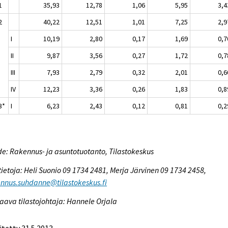
1
35,93
12,78
1,06
5,95
3,4
2
40,22
12,51
1,01
7,25
2,9
I
10,19
2,80
0,17
1,69
0,7
II
9,87
3,56
0,27
1,72
0,7
III
7,93
2,79
0,32
2,01
0,6
IV
12,23
3,36
0,26
1,83
0,8
3*
I
6,23
2,43
0,12
0,81
0,2
e: Rakennus- ja asuntotuotanto, Tilastokeskus
tietoja: Heli Suonio 09 1734 2481, Merja Järvinen 09 1734 2458,
nnus.suhdanne@tilastokeskus.fi
aava tilastojohtaja: Hannele Orjala
itetty 31.5.2013