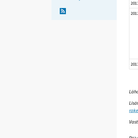
201
201
201
Lähd
Lisä
rake
Vast
Päiv