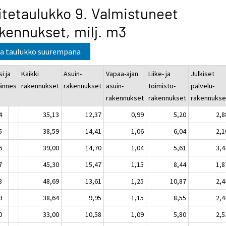
itetaulukko 9. Valmistuneet
kennukset, milj. m3
a taulukko suurempana
i ja
Kaikki
Asuin-
Vapaa-ajan
Liike- ja
Julkiset
jännes
rakennukset
rakennukset
asuin-
toimisto-
palvelu-
rakennukset
rakennukset
rakennukse
4
35,13
12,37
0,99
5,20
2,8
5
38,59
14,41
1,06
6,04
2,1
6
39,00
14,70
1,04
5,61
3,4
7
45,30
15,47
1,15
8,44
1,8
8
48,69
13,61
1,25
10,87
2,4
9
38,64
9,95
1,15
8,55
2,4
0
33,00
10,58
1,09
5,80
2,5