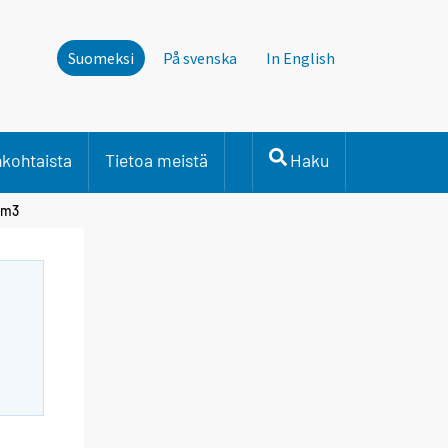
Suomeksi
På svenska
In English
nkohtaista
Tietoa meistä
Haku
. m3