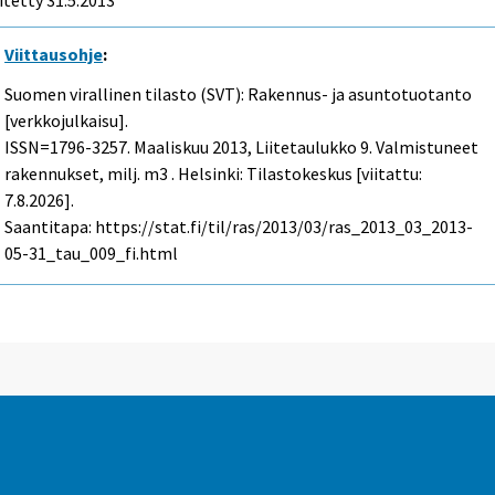
Viittausohje
:
Suomen virallinen tilasto (SVT): Rakennus- ja asuntotuotanto
[verkkojulkaisu].
ISSN=1796-3257.
Maaliskuu
2013, Liitetaulukko 9. Valmistuneet
rakennukset, milj. m3 . Helsinki: Tilastokeskus [viitattu:
7.8.2026].
Saantitapa: https://stat.fi/til/ras/2013/03/ras_2013_03_2013-
05-31_tau_009_fi.html