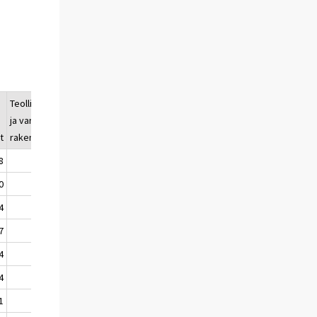
Teollisuus-
Maatalous-
ja varasto-
rakennukset
t
rakennukset
8
8,25
3,44
0
9,12
3,75
4
8,15
3,93
7
11,76
4,24
4
13,59
4,35
4
10,66
3,45
1
6,97
3,81