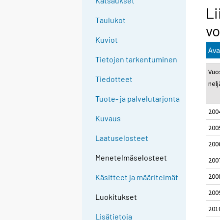
Katsaukset
Li
Taulukot
vo
Kuviot
Ava
Tietojen tarkentuminen
Vuos
Tiedotteet
nel
Tuote- ja palvelutarjonta
200
Kuvaus
200
Laatuselosteet
200
Menetelmäselosteet
200
200
Käsitteet ja määritelmät
200
Luokitukset
201
Lisätietoja