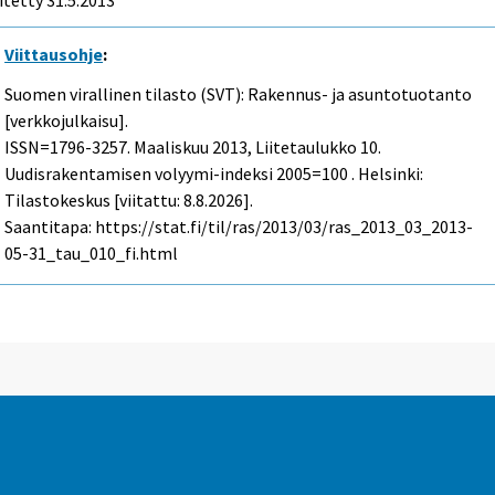
Viittausohje
:
Suomen virallinen tilasto (SVT): Rakennus- ja asuntotuotanto
[verkkojulkaisu].
ISSN=1796-3257.
Maaliskuu
2013, Liitetaulukko 10.
Uudisrakentamisen volyymi-indeksi 2005=100 . Helsinki:
Tilastokeskus [viitattu: 8.8.2026].
Saantitapa: https://stat.fi/til/ras/2013/03/ras_2013_03_2013-
05-31_tau_010_fi.html