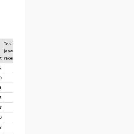
Teollisuus-
Maatalous-
ja varasto-
rakennukset
t
rakennukset
2
79,4
85,3
0
100,0
100,0
1
101,6
99,9
3
134,3
111,7
7
157,4
93,3
0
102,7
95,2
7
75,0
94,7