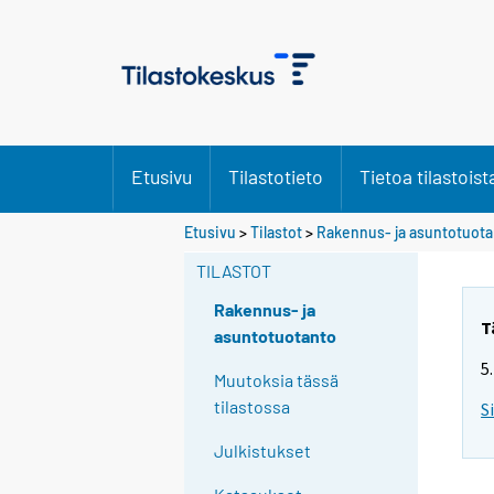
Etusivu
Tilastotieto
Tietoa tilastoist
Etusivu
>
Tilastot
>
Rakennus- ja asuntotuot
TILASTOT
Rakennus- ja
T
asuntotuotanto
5
Muutoksia tässä
tilastossa
S
Julkistukset