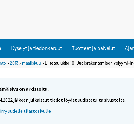
a
Kyselyt ja tiedonkeruut
Tuotteet ja palvelut
Aja
anto
>
2013
>
maaliskuu
> Liitetaulukko 10. Uudisrakentamisen volyymi-i
ämä sivu on arkistoitu.
.4.2022 jälkeen julkaistut tiedot löydät uudistetulta sivustolta.
iirry uudelle tilastosivulle