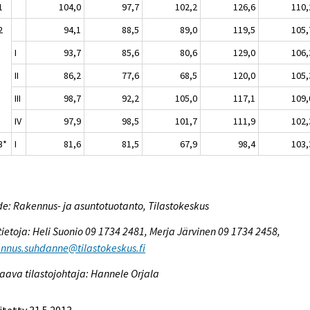
1
104,0
97,7
102,2
126,6
110,
2
94,1
88,5
89,0
119,5
105,
I
93,7
85,6
80,6
129,0
106,
II
86,2
77,6
68,5
120,0
105,
III
98,7
92,2
105,0
117,1
109,
IV
97,9
98,5
101,7
111,9
102,
3*
I
81,6
81,5
67,9
98,4
103,
e: Rakennus- ja asuntotuotanto, Tilastokeskus
tietoja: Heli Suonio 09 1734 2481, Merja Järvinen 09 1734 2458,
nnus.suhdanne@tilastokeskus.fi
aava tilastojohtaja: Hannele Orjala
itetty 31.5.2013