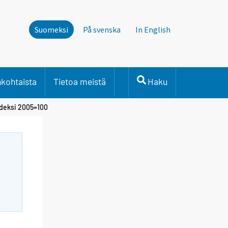
Suomeksi
På svenska
In English
nkohtaista
Tietoa meistä
Haku
ndeksi 2005=100