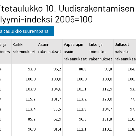
itetaulukko 10. Uudisrakentamisen
lyymi-indeksi 2005=100
a taulukko suurempana
i ja
Kaikki
Asuin-
Vapaa-ajan
Liike- ja
Julkiset
jännes
rakennukset
rakennukset
asuin-
toimisto-
palvelu-
rakennukset
rakennukset
rakennukse
4
93,0
96,2
88,8
93,8
104,
5
100,0
100,0
100,0
100,0
100,
6
103,9
104,6
101,1
112,9
93,
7
115,7
101,7
113,2
179,0
77,
8
113,4
85,5
112,8
194,7
97,
9
85,7
62,9
96,5
131,8
110,
0
96,9
91,4
112,1
119,1
118,