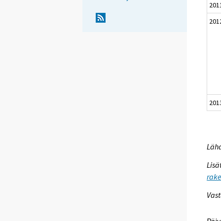
201
201
201
Lähd
Lisä
rake
Vast
Päiv