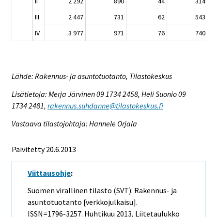
II
2 292
890
44
314
III
2 447
731
62
543
IV
3 977
971
76
740
Lähde: Rakennus- ja asuntotuotanto, Tilastokeskus
Lisätietoja: Merja Järvinen 09 1734 2458, Heli Suonio 09
1734 2481,
rakennus.suhdanne@tilastokeskus.fi
Vastaava tilastojohtaja: Hannele Orjala
Päivitetty 20.6.2013
Viittausohje
:
Suomen virallinen tilasto (SVT): Rakennus- ja
asuntotuotanto [verkkojulkaisu].
ISSN=1796-3257.
Huhtikuu
2013, Liitetaulukko