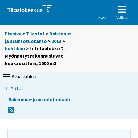
Valikko
Haku
Etusivu
>
Tilastot
>
Rakennus-
ja asuntotuotanto
>
2013
>
huhtikuu
> Liitetaulukko 2.
Myönnetyt rakennusluvat
kuukausittain, 1000 m3
Avaa valikko
TILASTOT
Rakennus- ja asuntotuotanto