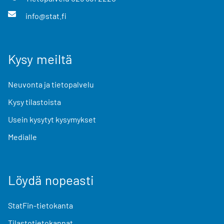
info@stat.fi
Kysy meiltä
Neuvonta ja tietopalvelu
Kysy tilastoista
Usein kysytyt kysymykset
Medialle
Löydä nopeasti
StatFin-tietokanta
Tilastotietokannat