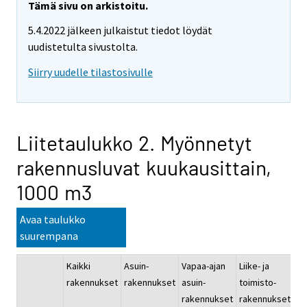
Tämä sivu on arkistoitu.
5.4.2022 jälkeen julkaistut tiedot löydät
uudistetulta sivustolta.
Siirry uudelle tilastosivulle
Liitetaulukko 2. Myönnetyt
rakennusluvat kuukausittain,
1000 m3
Avaa taulukko
suurempana
Kaikki
Asuin-
Vapaa-ajan
Liike- ja
Ju
rakennukset
rakennukset
asuin-
toimisto-
pa
rakennukset
rakennukset
ra