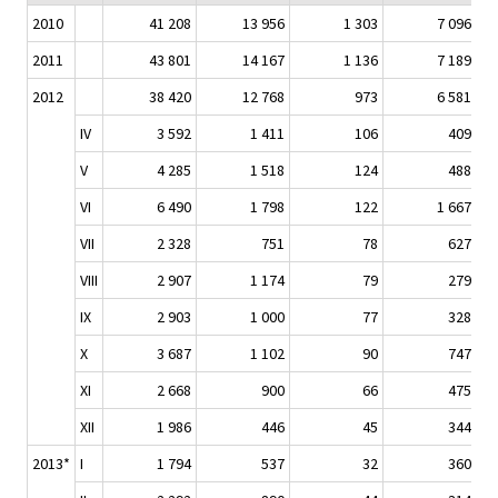
2010
41 208
13 956
1 303
7 096
2011
43 801
14 167
1 136
7 189
2012
38 420
12 768
973
6 581
IV
3 592
1 411
106
409
V
4 285
1 518
124
488
VI
6 490
1 798
122
1 667
VII
2 328
751
78
627
VIII
2 907
1 174
79
279
IX
2 903
1 000
77
328
X
3 687
1 102
90
747
XI
2 668
900
66
475
XII
1 986
446
45
344
2013*
I
1 794
537
32
360