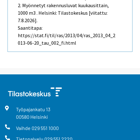
2. Myönnetyt rakennusluvat kuukausittain,
1000 m3 . Helsinki: Tilastokeskus [viitattu:
7.8.2026].
Saantitapa:
https://stat.fi/til/ras/2013/04/ras_2013_04_2
013-06-20_tau_002_fi.html
Työpajankatu
13
00580
Helsinki
Vaihde
029 551 1000
Tietopalvelu
029 551 2220