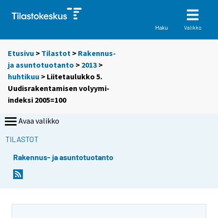
Valikko
Haku
Etusivu
>
Tilastot
>
Rakennus-
ja asuntotuotanto
>
2013
>
huhtikuu
> Liitetaulukko 5.
Uudisrakentamisen volyymi-
indeksi 2005=100
Avaa valikko
TILASTOT
Rakennus- ja asuntotuotanto