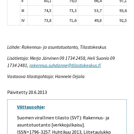
II
80,1
79,0
66,4
97,1
III
74,5
73,3
53,7
93,6
IV
73,8
71,6
49,8
92,5
Lähde: Rakennus- ja asuntotuotanto, Tilastokeskus
Lisätietoja: Merja Järvinen 09 1734 2458, Heli Suonio 09
1734 2481,
rakennus.suhdanne@tilastokeskus.fi
Vastaava tilastojohtaja: Hannele Orjala
Päivitetty 20.6.2013
Viittausohje
:
Suomen virallinen tilasto (SVT): Rakennus- ja
asuntotuotanto [verkkojulkaisu].
ISSN=1796-3257.
Huhtikuu
2013, Liitetaulukko