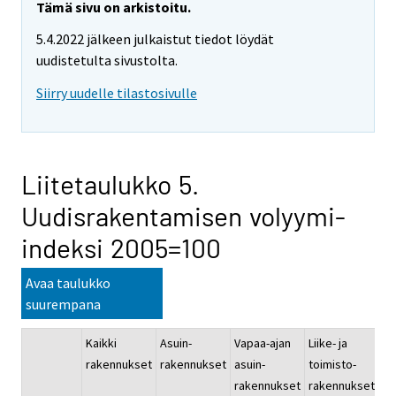
Tämä sivu on arkistoitu.
5.4.2022 jälkeen julkaistut tiedot löydät
uudistetulta sivustolta.
Siirry uudelle tilastosivulle
Liitetaulukko 5.
Uudisrakentamisen volyymi-
indeksi 2005=100
Avaa taulukko
suurempana
Kaikki
Asuin-
Vapaa-ajan
Liike- ja
Ju
rakennukset
rakennukset
asuin-
toimisto-
pa
rakennukset
rakennukset
ra