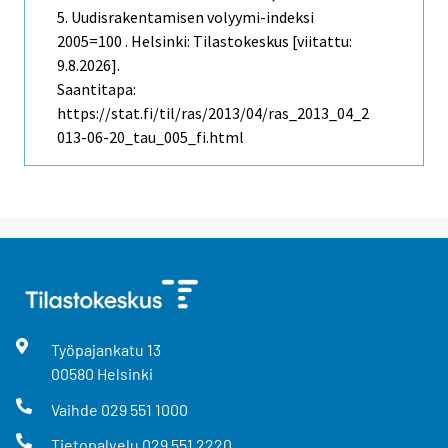
5. Uudisrakentamisen volyymi-indeksi
2005=100 . Helsinki: Tilastokeskus [viitattu:
9.8.2026].
Saantitapa:
https://stat.fi/til/ras/2013/04/ras_2013_04_2
013-06-20_tau_005_fi.html
Työpajankatu
13
00580
Helsinki
Vaihde
029 551 1000
Tietopalvelu
029 551 2220