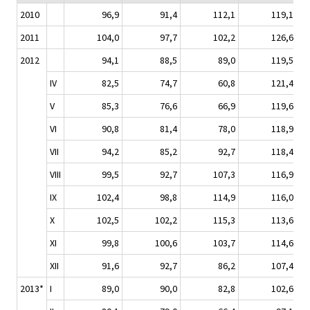
2010
96,9
91,4
112,1
119,1
2011
104,0
97,7
102,2
126,6
2012
94,1
88,5
89,0
119,5
IV
82,5
74,7
60,8
121,4
V
85,3
76,6
66,9
119,6
VI
90,8
81,4
78,0
118,9
VII
94,2
85,2
92,7
118,4
VIII
99,5
92,7
107,3
116,9
IX
102,4
98,8
114,9
116,0
X
102,5
102,2
115,3
113,6
XI
99,8
100,6
103,7
114,6
XII
91,6
92,7
86,2
107,4
2013*
I
89,0
90,0
82,8
102,6