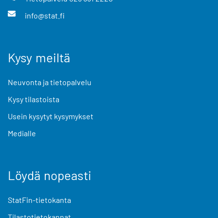
info@stat.fi
Kysy meiltä
Neuvonta ja tietopalvelu
Kysy tilastoista
Usein kysytyt kysymykset
Medialle
Löydä nopeasti
StatFin-tietokanta
Tilastotietokannat