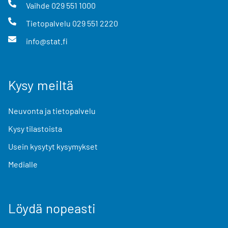
Vaihde
029 551 1000
Tietopalvelu
029 551 2220
info@stat.fi
Kysy meiltä
Neuvonta ja tietopalvelu
Kysy tilastoista
Usein kysytyt kysymykset
Medialle
Löydä nopeasti