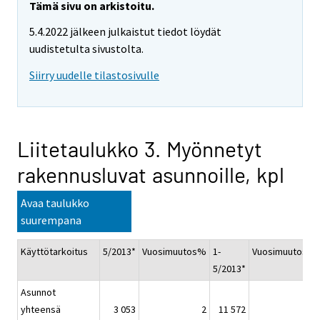
Tämä sivu on arkistoitu.
5.4.2022 jälkeen julkaistut tiedot löydät
uudistetulta sivustolta.
Siirry uudelle tilastosivulle
Liitetaulukko 3. Myönnetyt
rakennusluvat asunnoille, kpl
Avaa taulukko
suurempana
Käyttötarkoitus
5/2013*
Vuosimuutos%
1-
Vuosimuutos%
5/2013*
Asunnot
yhteensä
3 053
2
11 572
-7