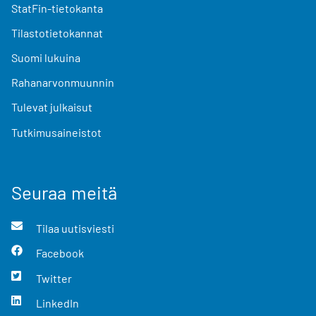
StatFin-tietokanta
Tilastotietokannat
Suomi lukuina
Rahanarvonmuunnin
Tulevat julkaisut
Tutkimusaineistot
Seuraa meitä
Tilaa uutisviesti
Facebook
Twitter
LinkedIn