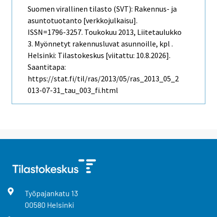
Suomen virallinen tilasto (SVT): Rakennus- ja
asuntotuotanto [verkkojulkaisu].
ISSN=1796-3257.
Toukokuu
2013, Liitetaulukko
3. Myönnetyt rakennusluvat asunnoille, kpl .
Helsinki: Tilastokeskus [viitattu: 10.8.2026].
Saantitapa:
https://stat.fi/til/ras/2013/05/ras_2013_05_2
013-07-31_tau_003_fi.html
Työpajankatu
13
00580
Helsinki