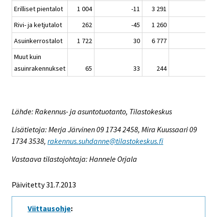
Erilliset pientalot
1 004
-11
3 291
-19
Rivi- ja ketjutalot
262
-45
1 260
-17
Asuinkerrostalot
1 722
30
6 777
5
Muut kuin
asuinrakennukset
65
33
244
-33
Lähde: Rakennus- ja asuntotuotanto, Tilastokeskus
Lisätietoja: Merja Järvinen 09 1734 2458, Mira Kuussaari 09
1734 3538,
rakennus.suhdanne@tilastokeskus.fi
Vastaava tilastojohtaja: Hannele Orjala
Päivitetty 31.7.2013
Viittausohje
: