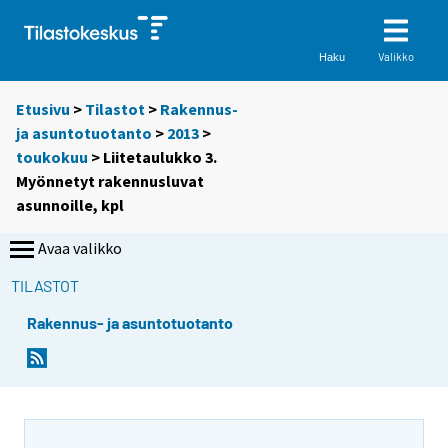
Valikko
Haku
Etusivu
>
Tilastot
>
Rakennus-
ja asuntotuotanto
>
2013
>
toukokuu
> Liitetaulukko 3.
Myönnetyt rakennusluvat
asunnoille, kpl
Avaa valikko
TILASTOT
Rakennus- ja asuntotuotanto