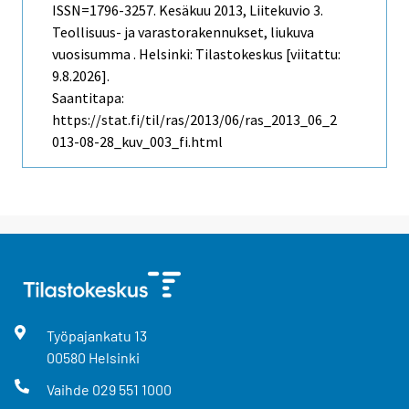
ISSN=1796-3257.
Kesäkuu
2013, Liitekuvio 3.
Teollisuus- ja varastorakennukset, liukuva
vuosisumma . Helsinki: Tilastokeskus [viitattu:
9.8.2026].
Saantitapa:
https://stat.fi/til/ras/2013/06/ras_2013_06_2
013-08-28_kuv_003_fi.html
Työpajankatu
13
00580
Helsinki
Vaihde
029 551 1000