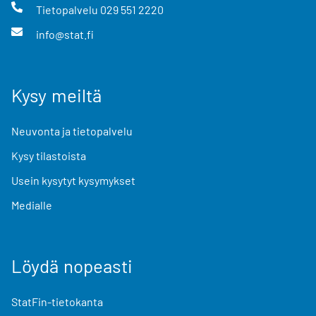
Tietopalvelu
029 551 2220
info@stat.fi
Kysy meiltä
Neuvonta ja tietopalvelu
Kysy tilastoista
Usein kysytyt kysymykset
Medialle
Löydä nopeasti
StatFin-tietokanta