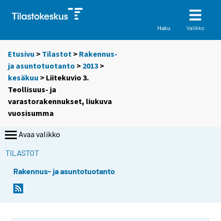
Valikko
Haku
Etusivu
>
Tilastot
>
Rakennus-
ja asuntotuotanto
>
2013
>
kesäkuu
> Liitekuvio 3.
Teollisuus- ja
varastorakennukset, liukuva
vuosisumma
Avaa valikko
TILASTOT
Rakennus- ja asuntotuotanto