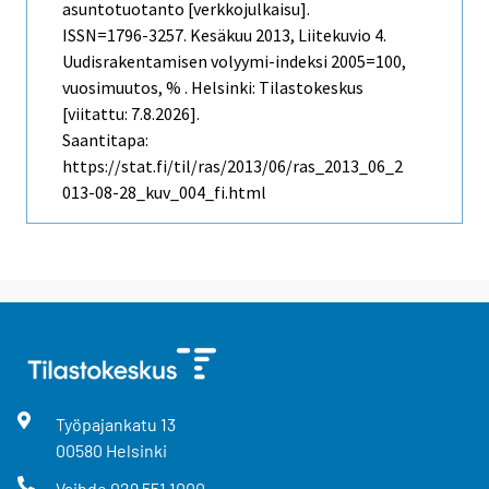
asuntotuotanto [verkkojulkaisu].
ISSN=1796-3257.
Kesäkuu
2013, Liitekuvio 4.
Uudisrakentamisen volyymi-indeksi 2005=100,
vuosimuutos, % . Helsinki: Tilastokeskus
[viitattu: 7.8.2026].
Saantitapa:
https://stat.fi/til/ras/2013/06/ras_2013_06_2
013-08-28_kuv_004_fi.html
Työpajankatu
13
00580
Helsinki
Vaihde
029 551 1000