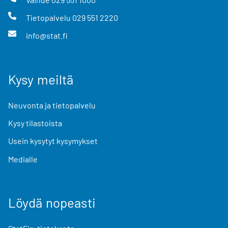
Tietopalvelu
029 551 2220
info@stat.fi
Kysy meiltä
Neuvonta ja tietopalvelu
Kysy tilastoista
Usein kysytyt kysymykset
Medialle
Löydä nopeasti