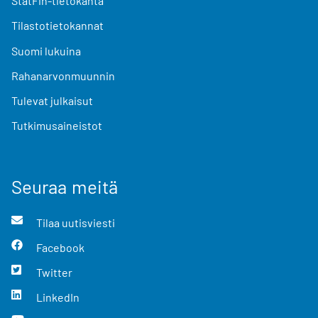
StatFin-tietokanta
Tilastotietokannat
Suomi lukuina
Rahanarvonmuunnin
Tulevat julkaisut
Tutkimusaineistot
Seuraa meitä
Tilaa uutisviesti
Facebook
Twitter
LinkedIn