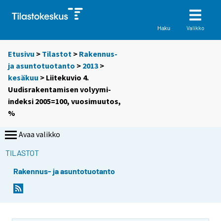
Valikko
Haku
Etusivu
>
Tilastot
>
Rakennus-
ja asuntotuotanto
>
2013
>
kesäkuu
> Liitekuvio 4.
Uudisrakentamisen volyymi-
indeksi 2005=100, vuosimuutos,
%
Avaa valikko
TILASTOT
Rakennus- ja asuntotuotanto