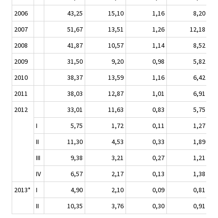
2006
43,25
15,10
1,16
8,20
2007
51,67
13,51
1,26
12,18
2008
41,87
10,57
1,14
8,52
2009
31,50
9,20
0,98
5,82
2010
38,37
13,59
1,16
6,42
2011
38,03
12,87
1,01
6,91
2012
33,01
11,63
0,83
5,75
I
5,75
1,72
0,11
1,27
II
11,30
4,53
0,33
1,89
III
9,38
3,21
0,27
1,21
IV
6,57
2,17
0,13
1,38
2013*
I
4,90
2,10
0,09
0,81
II
10,35
3,76
0,30
0,91