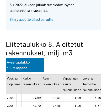
5.4.2022 jälkeen julkaistut tiedot löydät
uudistetulta sivustolta.
Siirry uudelle tilastosivulle
Liitetaulukko 8. Aloitetut
rakennukset, milj. m3
Avaa taulukko
suurempana
Vuosi ja
Kaikki
Asuin-
Vapaa-ajan
Liike- ja
Ju
neljännes
rakennukset
rakennukset
asuin-
toimisto-
pa
rakennukset
rakennukset
ra
2004
37,69
13,51
1,09
5,46
2005
42,70
14,98
1,16
5,77