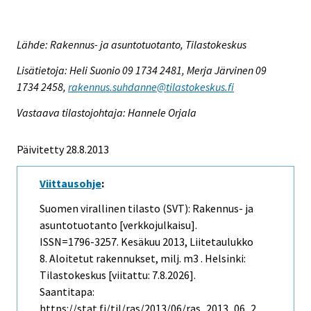
Lähde: Rakennus- ja asuntotuotanto, Tilastokeskus
Lisätietoja: Heli Suonio 09 1734 2481, Merja Järvinen 09
1734 2458,
rakennus.suhdanne@tilastokeskus.fi
Vastaava tilastojohtaja: Hannele Orjala
Päivitetty 28.8.2013
Viittausohje
:
Suomen virallinen tilasto (SVT): Rakennus- ja
asuntotuotanto [verkkojulkaisu].
ISSN=1796-3257.
Kesäkuu
2013, Liitetaulukko
8. Aloitetut rakennukset, milj. m3 . Helsinki:
Tilastokeskus [viitattu: 7.8.2026].
Saantitapa:
https://stat.fi/til/ras/2013/06/ras_2013_06_2