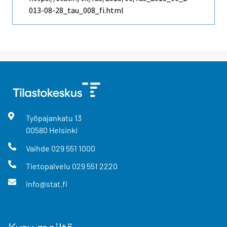
013-08-28_tau_008_fi.html
Työpajankatu
13
00580
Helsinki
Vaihde
029 551 1000
Tietopalvelu
029 551 2220
info@stat.fi