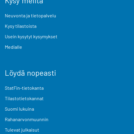
Kysy meiltä
Neuvonta ja tietopalvelu
Kysy tilastoista
Usein kysytyt kysymykset
Medialle
Löydä nopeasti
StatFin-tietokanta
Tilastotietokannat
Suomi lukuina
Rahanarvonmuunnin
Tulevat julkaisut