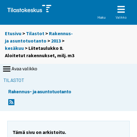
Valikko
Haku
Etusivu
>
Tilastot
>
Rakennus-
ja asuntotuotanto
>
2013
>
kesäkuu
> Liitetaulukko 8.
Aloitetut rakennukset, milj. m3
Avaa valikko
TILASTOT
Rakennus- ja asuntotuotanto
Tämä sivu on arkistoitu.