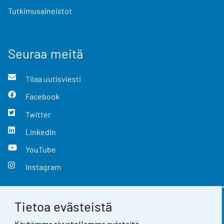
Tutkimusaineistot
Seuraa meitä
Tilaa uutisviesti
Facebook
Twitter
LinkedIn
YouTube
Instagram
Tietoa evästeistä
Yhteystiedot