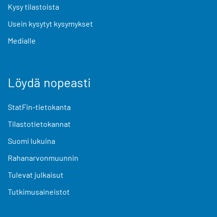
Kysy tilastoista
Usein kysytyt kysymykset
Medialle
Löydä nopeasti
StatFin-tietokanta
Tilastotietokannat
Suomi lukuina
Rahanarvonmuunnin
Tulevat julkaisut
Tutkimusaineistot