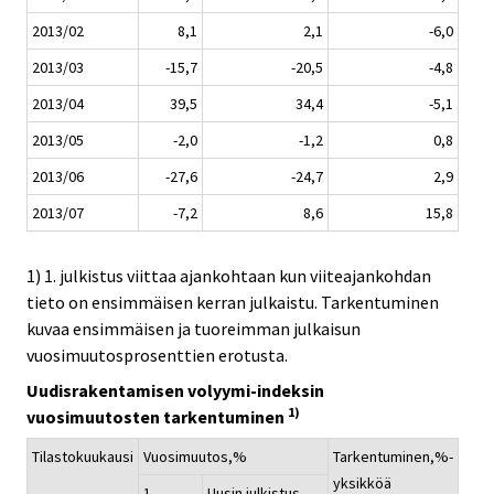
2013/02
8,1
2,1
-6,0
2013/03
-15,7
-20,5
-4,8
2013/04
39,5
34,4
-5,1
2013/05
-2,0
-1,2
0,8
2013/06
-27,6
-24,7
2,9
2013/07
-7,2
8,6
15,8
1) 1. julkistus viittaa ajankohtaan kun viiteajankohdan
tieto on ensimmäisen kerran julkaistu. Tarkentuminen
kuvaa ensimmäisen ja tuoreimman julkaisun
vuosimuutosprosenttien erotusta.
Uudisrakentamisen volyymi-indeksin
1)
vuosimuutosten tarkentuminen
Tilastokuukausi
Vuosimuutos,%
Tarkentuminen,%-
yksikköä
1.
Uusin julkistus