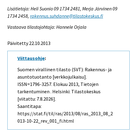
Lisätietoja: Heli Suonio 09 1734 2481, Merja Järvinen 09
1734 2458,
rakennus.suhdanne@tilastokeskus.fi
Vastaava tilastojohtaja: Hannele Orjala
Päivitetty 22.10.2013
Viittausohje
:
Suomen virallinen tilasto (SVT): Rakennus- ja
asuntotuotanto [verkkojulkaisu].
ISSN=1796-3257.
Elokuu
2013, Tietojen
tarkentuminen . Helsinki: Tilastokeskus
[viitattu: 7.8.2026].
Saantitapa:
https://stat.fi/til/ras/2013/08/ras_2013_08_2
013-10-22_rev_001_fi.html