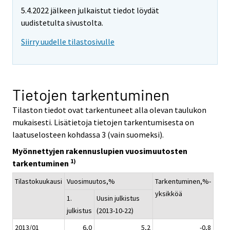
5.4.2022 jälkeen julkaistut tiedot löydät
uudistetulta sivustolta.
Siirry uudelle tilastosivulle
Tietojen tarkentuminen
Tilaston tiedot ovat tarkentuneet alla olevan taulukon
mukaisesti. Lisätietoja tietojen tarkentumisesta on
laatuselosteen kohdassa 3 (vain suomeksi).
Myönnettyjen rakennuslupien vuosimuutosten
1)
tarkentuminen
Tilastokuukausi
Vuosimuutos,%
Tarkentuminen,%-
yksikköä
1.
Uusin julkistus
julkistus
(2013-10-22)
2013/01
6,0
5,2
-0,8