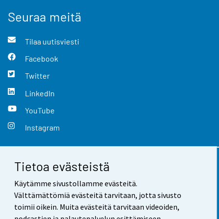
Seuraa meitä
Tilaa uutisviesti
Facebook
Twitter
LinkedIn
YouTube
Instagram
Tietoa evästeistä
Yhteystiedot
Käytämme sivustollamme evästeitä.
Palaute
Välttämättömiä evästeitä tarvitaan, jotta sivusto
toimii oikein. Muita evästeitä tarvitaan videoiden,
Käyttöehdot
podcastien ja palautepalvelun esittämiseen.