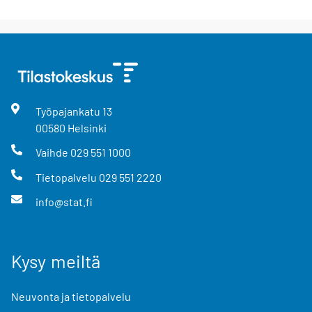
Työpajankatu
13
00580
Helsinki
Vaihde
029 551 1000
Tietopalvelu
029 551 2220
info@stat.fi
Kysy meiltä
Neuvonta ja tietopalvelu