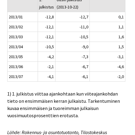
julkistus
(2013-10-22)
2013/01
-12,8
-12,7
0,1
2013/02
-12,1
-11,0
1,1
2013/03
-12,1
-10,5
1,6
2013/04
-10,5
-9,0
1,5
2013/05
-4,2
-7,3
-3,1
2013/06
-2,1
-6,7
-4,6
2013/07
-4,1
-6,1
-2,0
1) 1. julkistus viittaa ajankohtaan kun viiteajankohdan
tieto on ensimmäisen kerran julkaistu. Tarkentuminen
kuvaa ensimmäisen ja tuoreimman julkaisun
vuosimuutosprosenttien erotusta.
Lähde: Rakennus- ja asuntotuotanto, Tilastokeskus