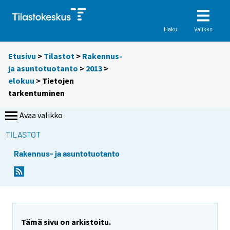
Valikko
Haku
Etusivu
>
Tilastot
>
Rakennus-
ja asuntotuotanto
>
2013
>
elokuu
> Tietojen
tarkentuminen
Avaa valikko
TILASTOT
Rakennus- ja asuntotuotanto
Tämä sivu on arkistoitu.