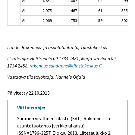
VI
4 657
1 087
108
899
VII
2 075
467
61
585
VIII
2 069
753
59
302
Lähde: Rakennus- ja asuntotuotanto, Tilastokeskus
Lisätietoja: Heli Suonio 09 1734 2481, Merja Järvinen 09
1734 2458,
rakennus.suhdanne@tilastokeskus.fi
Vastaava tilastojohtaja: Hannele Orjala
Päivitetty 22.10.2013
Viittausohje
:
Suomen virallinen tilasto (SVT): Rakennus- ja
asuntotuotanto [verkkojulkaisu].
ISSN=1796-3257.
Elokuu
2013, Liitetaulukko 2.