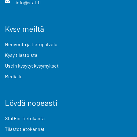
info@stat.fi
Kysy meiltä
Neuvonta ja tietopalvelu
Kysy tilastoista
Usein kysytyt kysymykset
Medialle
Löydä nopeasti
StatFin-tietokanta
Tilastotietokannat