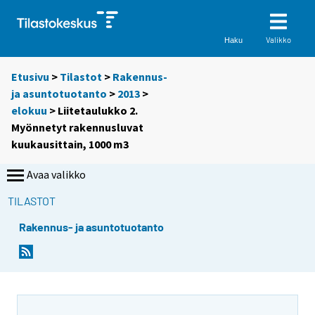
Valikko
Haku
Etusivu
>
Tilastot
>
Rakennus-
ja asuntotuotanto
>
2013
>
elokuu
> Liitetaulukko 2.
Myönnetyt rakennusluvat
kuukausittain, 1000 m3
Avaa valikko
TILASTOT
Rakennus- ja asuntotuotanto