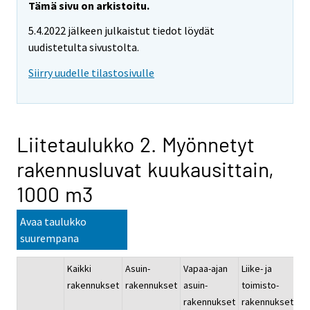
Tämä sivu on arkistoitu.
5.4.2022 jälkeen julkaistut tiedot löydät
uudistetulta sivustolta.
Siirry uudelle tilastosivulle
Liitetaulukko 2. Myönnetyt
rakennusluvat kuukausittain,
1000 m3
Avaa taulukko
suurempana
Kaikki
Asuin-
Vapaa-ajan
Liike- ja
Ju
rakennukset
rakennukset
asuin-
toimisto-
pa
rakennukset
rakennukset
ra