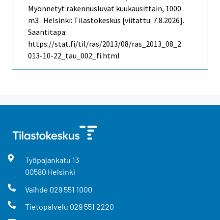
Myönnetyt rakennusluvat kuukausittain, 1000
m3 . Helsinki: Tilastokeskus [viitattu: 7.8.2026].
Saantitapa:
https://stat.fi/til/ras/2013/08/ras_2013_08_2
013-10-22_tau_002_fi.html
Työpajankatu
13
00580
Helsinki
Vaihde
029 551 1000
Tietopalvelu
029 551 2220