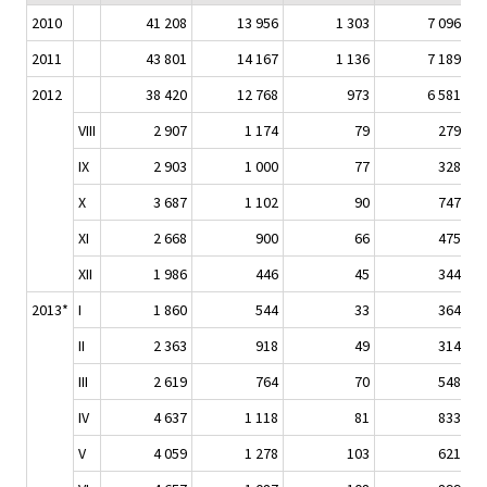
2010
41 208
13 956
1 303
7 096
2011
43 801
14 167
1 136
7 189
2012
38 420
12 768
973
6 581
VIII
2 907
1 174
79
279
IX
2 903
1 000
77
328
X
3 687
1 102
90
747
XI
2 668
900
66
475
XII
1 986
446
45
344
2013*
I
1 860
544
33
364
II
2 363
918
49
314
III
2 619
764
70
548
IV
4 637
1 118
81
833
V
4 059
1 278
103
621