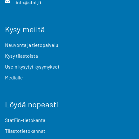
info@stat.fi
Kysy meiltä
Neuvonta ja tietopalvelu
Kysy tilastoista
Usein kysytyt kysymykset
Medialle
Löydä nopeasti
StatFin-tietokanta
Tilastotietokannat