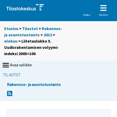
Valikko
Haku
Etusivu
>
Tilastot
>
Rakennus-
ja asuntotuotanto
>
2013
>
elokuu
> Liitetaulukko 5.
Uudisrakentamisen volyymi-
indeksi 2005=100
Avaa valikko
TILASTOT
Rakennus- ja asuntotuotanto