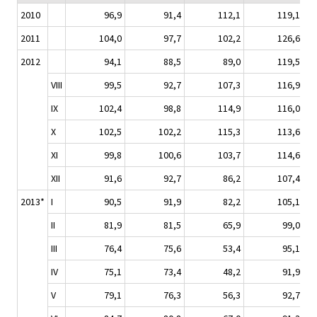
2010
96,9
91,4
112,1
119,1
2011
104,0
97,7
102,2
126,6
2012
94,1
88,5
89,0
119,5
VIII
99,5
92,7
107,3
116,9
IX
102,4
98,8
114,9
116,0
X
102,5
102,2
115,3
113,6
XI
99,8
100,6
103,7
114,6
XII
91,6
92,7
86,2
107,4
2013*
I
90,5
91,9
82,2
105,1
II
81,9
81,5
65,9
99,0
III
76,4
75,6
53,4
95,1
IV
75,1
73,4
48,2
91,9
V
79,1
76,3
56,3
92,7