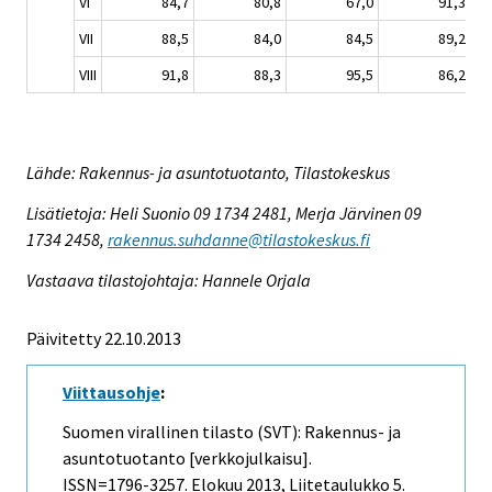
VI
84,7
80,8
67,0
91,3
VII
88,5
84,0
84,5
89,2
VIII
91,8
88,3
95,5
86,2
Lähde: Rakennus- ja asuntotuotanto, Tilastokeskus
Lisätietoja: Heli Suonio 09 1734 2481, Merja Järvinen 09
1734 2458,
rakennus.suhdanne@tilastokeskus.fi
Vastaava tilastojohtaja: Hannele Orjala
Päivitetty 22.10.2013
Viittausohje
:
Suomen virallinen tilasto (SVT): Rakennus- ja
asuntotuotanto [verkkojulkaisu].
ISSN=1796-3257.
Elokuu
2013, Liitetaulukko 5.