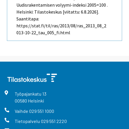
Uudisrakentamisen volyymi-indeksi 2005=100 .
Helsinki: Tilastokeskus [viitattu: 6.8.2026].
Saantitapa:
https://stat.fi/til/ras/2013/08/ras_2013_08_2
013-10-22_tau_005_fi.html
Työpajankatu
13
00580
Helsinki
Vaihde
029 551 1000
Tietopalvelu
029 551 2220