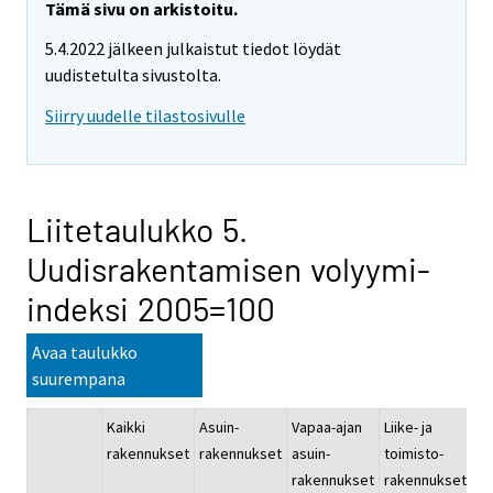
Tämä sivu on arkistoitu.
5.4.2022 jälkeen julkaistut tiedot löydät
uudistetulta sivustolta.
Siirry uudelle tilastosivulle
Liitetaulukko 5.
Uudisrakentamisen volyymi-
indeksi 2005=100
Avaa taulukko
suurempana
Kaikki
Asuin-
Vapaa-ajan
Liike- ja
Ju
rakennukset
rakennukset
asuin-
toimisto-
pa
rakennukset
rakennukset
ra