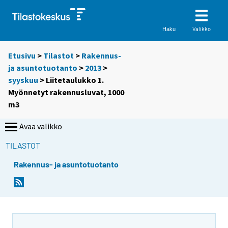
Valikko
Haku
Etusivu
>
Tilastot
>
Rakennus-
ja asuntotuotanto
>
2013
>
syyskuu
> Liitetaulukko 1.
Myönnetyt rakennusluvat, 1000
m3
Avaa valikko
TILASTOT
Rakennus- ja asuntotuotanto