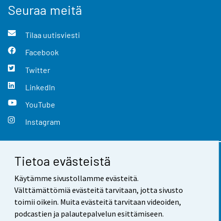
Seuraa meitä
Tilaa uutisviesti
Facebook
Twitter
LinkedIn
YouTube
Instagram
Tietoa evästeistä
Yhteystiedot
Käytämme sivustollamme evästeitä.
Palaute
Välttämättömiä evästeitä tarvitaan, jotta sivusto
toimii oikein. Muita evästeitä tarvitaan videoiden,
Käyttöehdot
podcastien ja palautepalvelun esittämiseen.