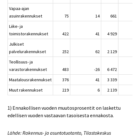
Vapaa-ajan
asuinrakennukset
75
14
661
Liike- ja
toimistorakennukset
422
41
4 929
Julkiset
palvelurakennukset
252
62
2 129
Teollisuus- ja
varastorakennukset
483
-26
6 472
Maatalousrakennukset
376
41
3 339
Muut rakennukset
219
6
2 139
1) Ennakollisen vuoden muutosprosentit on laskettu
edellisen vuoden vastaavan tasoisesta ennakosta.
Lähde: Rakennus- ja asuntotuotanto, Tilastokeskus