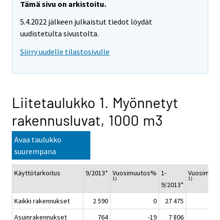
Tämä sivu on arkistoitu.
5.4.2022 jälkeen julkaistut tiedot löydät
uudistetulta sivustolta.
Siirry uudelle tilastosivulle
Liitetaulukko 1. Myönnetyt
rakennusluvat, 1000 m3
Avaa taulukko
suurempana
Käyttötarkoitus
9/2013*
Vuosimuutos%
1-
Vuosimuu
1)
1)
9/2013*
Kaikki rakennukset
2 590
0
27 475
Asuinrakennukset
764
-19
7 806