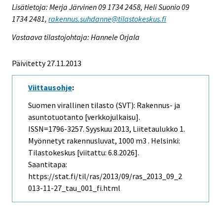
Lisätietoja: Merja Järvinen 09 1734 2458, Heli Suonio 09
1734 2481,
rakennus.suhdanne@tilastokeskus.fi
Vastaava tilastojohtaja: Hannele Orjala
Päivitetty 27.11.2013
Viittausohje
:
Suomen virallinen tilasto (SVT): Rakennus- ja
asuntotuotanto [verkkojulkaisu].
ISSN=1796-3257.
Syyskuu
2013, Liitetaulukko 1.
Myönnetyt rakennusluvat, 1000 m3 . Helsinki:
Tilastokeskus [viitattu: 6.8.2026].
Saantitapa:
https://stat.fi/til/ras/2013/09/ras_2013_09_2
013-11-27_tau_001_fi.html