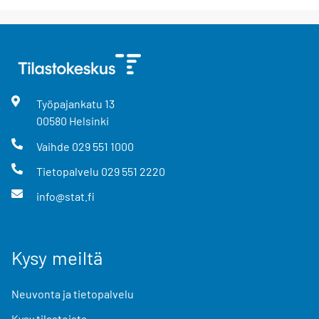
Työpajankatu
13
00580
Helsinki
Vaihde
029 551 1000
Tietopalvelu
029 551 2220
info@stat.fi
Kysy meiltä
Neuvonta ja tietopalvelu
Kysy tilastoista