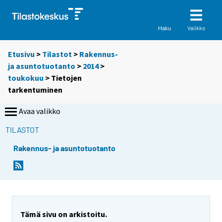
Valikko
Haku
Etusivu
>
Tilastot
>
Rakennus-
ja asuntotuotanto
>
2014
>
toukokuu
> Tietojen
tarkentuminen
Avaa valikko
TILASTOT
Rakennus- ja asuntotuotanto
Tämä sivu on arkistoitu.