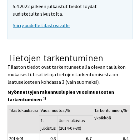
5.4.2022 jälkeen julkaistut tiedot löydät
uudistetulta sivustolta.
Siirry uudelle tilastosivulle
Tietojen tarkentuminen
Tilaston tiedot ovat tarkentuneet alla olevan taulukon
mukaisesti. Lisätietoja tietojen tarkentumisesta on
laatuselosteen kohdassa 3 (vain suomeksi).
Myönnettyjen rakennuslupien vuosimuutosten
1)
tarkentuminen
Tilastokuukausi
Vuosimuutos,%
Tarkentuminen,%-
yksikköä
1.
Uusin julkistus
julkistus
(2014-07-30)
2014/01
-0,3
-6,7
-6,4