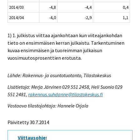
2014/03
-4,8
-4,4
0,4
2014/04
-4,0
-2,9
1,1
1) 1. julkistus viittaa ajankohtaan kun viiteajankohdan
tieto on ensimmäisen kerran julkaistu. Tarkentuminen
kuvaa ensimmäisen ja tuoreimman julkaisun
vuosimuutosprosenttien erotusta.
Lähde: Rakennus- ja asuntotuotanto, Tilastokeskus
Lisätietoja: Merja Järvinen 029 551 2458, Heli Suonio 029
551 2481,
rakennus.suhdanne@tilastokeskus.fi
Vastaava tilastojohtaja: Hannele Orjala
Päivitetty 30.7.2014
Viittausohje
: