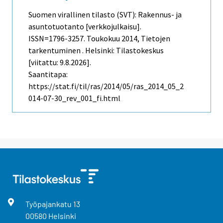
Suomen virallinen tilasto (SVT): Rakennus- ja
asuntotuotanto [verkkojulkaisu].
ISSN=1796-3257.
Toukokuu
2014, Tietojen
tarkentuminen . Helsinki: Tilastokeskus
[viitattu: 9.8.2026].
Saantitapa:
https://stat.fi/til/ras/2014/05/ras_2014_05_2
014-07-30_rev_001_fi.html
Työpajankatu
13
00580
Helsinki