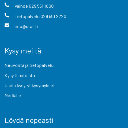
Vaihde
029 551 1000
Tietopalvelu
029 551 2220
info@stat.fi
Kysy meiltä
Neuvonta ja tietopalvelu
Kysy tilastoista
Usein kysytyt kysymykset
Medialle
Löydä nopeasti