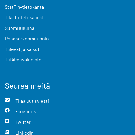
StatFin-tietokanta
Tilastotietokannat
Suomi lukuina
Rahanarvonmuunnin
Tulevat julkaisut
Tutkimusaineistot
Seuraa meitä
Tilaa uutisviesti
Facebook
Twitter
LinkedIn