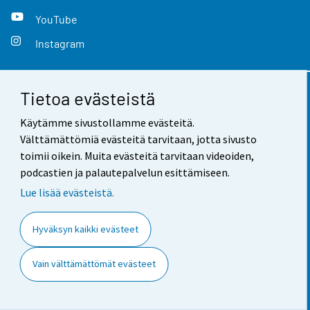
YouTube
Instagram
Tietoa evästeistä
Yhteystiedot
Käytämme sivustollamme evästeitä.
Palaute
Välttämättömiä evästeitä tarvitaan, jotta sivusto
toimii oikein. Muita evästeitä tarvitaan videoiden,
Käyttöehdot
podcastien ja palautepalvelun esittämiseen.
Tietosuoja
Lue lisää evästeistä.
Saavutettavuus
Hyväksyn kaikki evästeet
Tietoa sivustosta
Vain välttämättömät evästeet
Evästeasetukset