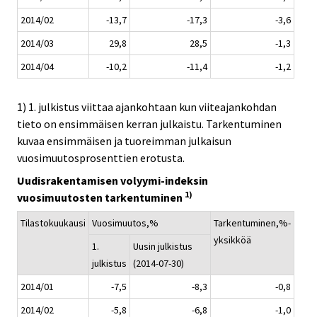
2014/02
-13,7
-17,3
-3,6
2014/03
29,8
28,5
-1,3
2014/04
-10,2
-11,4
-1,2
1) 1. julkistus viittaa ajankohtaan kun viiteajankohdan
tieto on ensimmäisen kerran julkaistu. Tarkentuminen
kuvaa ensimmäisen ja tuoreimman julkaisun
vuosimuutosprosenttien erotusta.
Uudisrakentamisen volyymi-indeksin
1)
vuosimuutosten tarkentuminen
Tilastokuukausi
Vuosimuutos,%
Tarkentuminen,%-
yksikköä
1.
Uusin julkistus
julkistus
(2014-07-30)
2014/01
-7,5
-8,3
-0,8
2014/02
-5,8
-6,8
-1,0