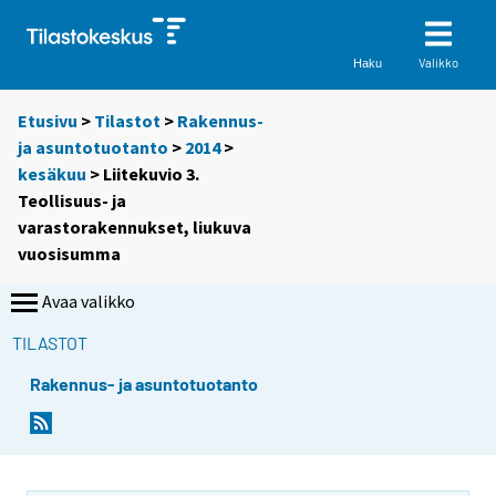
Valikko
Haku
Etusivu
>
Tilastot
>
Rakennus-
ja asuntotuotanto
>
2014
>
kesäkuu
> Liitekuvio 3.
Teollisuus- ja
varastorakennukset, liukuva
vuosisumma
Avaa valikko
TILASTOT
Rakennus- ja asuntotuotanto