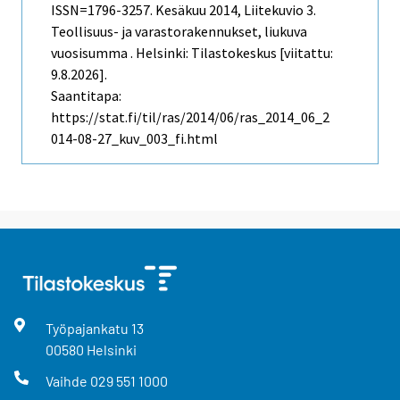
ISSN=1796-3257.
Kesäkuu
2014, Liitekuvio 3.
Teollisuus- ja varastorakennukset, liukuva
vuosisumma . Helsinki: Tilastokeskus [viitattu:
9.8.2026].
Saantitapa:
https://stat.fi/til/ras/2014/06/ras_2014_06_2
014-08-27_kuv_003_fi.html
Työpajankatu
13
00580
Helsinki
Vaihde
029 551 1000