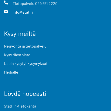
Tietopalvelu
029 551 2220
info@stat.fi
Kysy meiltä
Neuvonta ja tietopalvelu
Kysy tilastoista
Usein kysytyt kysymykset
Medialle
Löydä nopeasti
StatFin-tietokanta