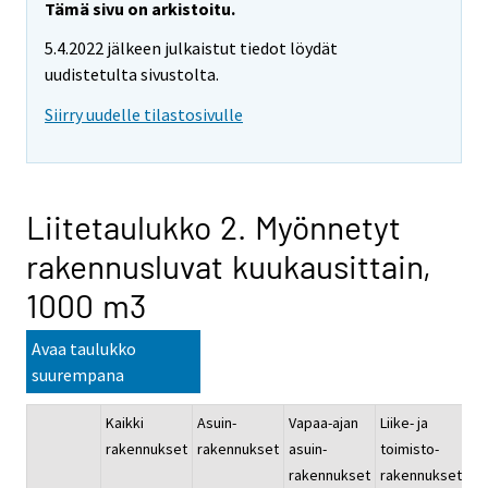
Tämä sivu on arkistoitu.
5.4.2022 jälkeen julkaistut tiedot löydät
uudistetulta sivustolta.
Siirry uudelle tilastosivulle
Liitetaulukko 2. Myönnetyt
rakennusluvat kuukausittain,
1000 m3
Avaa taulukko
suurempana
Kaikki
Asuin-
Vapaa-ajan
Liike- ja
Ju
rakennukset
rakennukset
asuin-
toimisto-
pa
rakennukset
rakennukset
ra