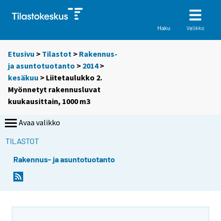
Valikko
Haku
Etusivu
>
Tilastot
>
Rakennus-
ja asuntotuotanto
>
2014
>
kesäkuu
> Liitetaulukko 2.
Myönnetyt rakennusluvat
kuukausittain, 1000 m3
Avaa valikko
TILASTOT
Rakennus- ja asuntotuotanto