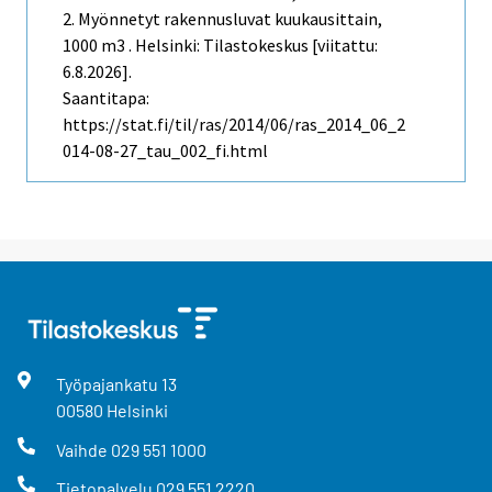
2. Myönnetyt rakennusluvat kuukausittain,
1000 m3 . Helsinki: Tilastokeskus [viitattu:
6.8.2026].
Saantitapa:
https://stat.fi/til/ras/2014/06/ras_2014_06_2
014-08-27_tau_002_fi.html
Työpajankatu
13
00580
Helsinki
Vaihde
029 551 1000
Tietopalvelu
029 551 2220