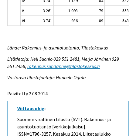
IV
3 741
1 139
84
532
V
3 261
1 093
79
553
VI
3 741
936
89
543
Lähde: Rakennus- ja asuntotuotanto, Tilastokeskus
Lisätietoja: Heli Suonio 029 551 2481, Merja Järvinen 029
551 2458,
rakennus.suhdanne@tilastokeskus.fi
Vastaava tilastojohtaja: Hannele Orjala
Päivitetty 27.8.2014
Viittausohje
:
Suomen virallinen tilasto (SVT): Rakennus- ja
asuntotuotanto [verkkojulkaisu].
ISSN=1796-3257.
Kesäkuu
2014, Liitetaulukko