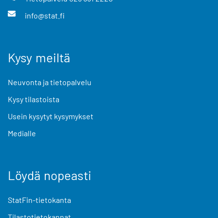
info@stat.fi
Kysy meiltä
Neuvonta ja tietopalvelu
Kysy tilastoista
Usein kysytyt kysymykset
Medialle
Löydä nopeasti
StatFin-tietokanta
Tilastotietokannat