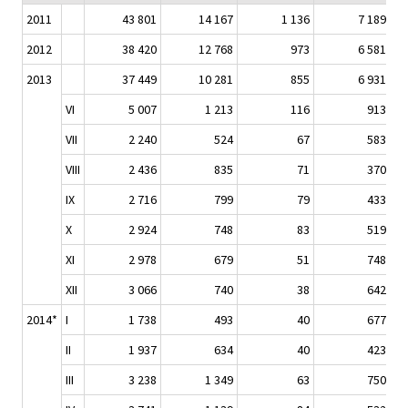
2011
43 801
14 167
1 136
7 189
2012
38 420
12 768
973
6 581
2013
37 449
10 281
855
6 931
VI
5 007
1 213
116
913
VII
2 240
524
67
583
VIII
2 436
835
71
370
IX
2 716
799
79
433
X
2 924
748
83
519
XI
2 978
679
51
748
XII
3 066
740
38
642
2014*
I
1 738
493
40
677
II
1 937
634
40
423
III
3 238
1 349
63
750