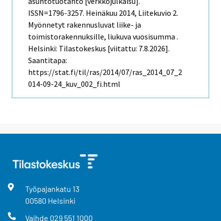
asuntotuotanto [verkkojulkaisu].
ISSN=1796-3257.
Heinäkuu
2014, Liitekuvio 2.
Myönnetyt rakennusluvat liike- ja
toimistorakennuksille, liukuva vuosisumma .
Helsinki: Tilastokeskus [viitattu: 7.8.2026].
Saantitapa:
https://stat.fi/til/ras/2014/07/ras_2014_07_2
014-09-24_kuv_002_fi.html
Työpajankatu
13
00580
Helsinki
Vaihde
029 551 1000