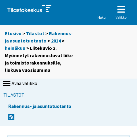
Valikko
Haku
Etusivu
>
Tilastot
>
Rakennus-
ja asuntotuotanto
>
2014
>
heinäkuu
> Liitekuvio 2.
Myönnetyt rakennusluvat liike-
ja toimistorakennuksille,
liukuva vuosisumma
Avaa valikko
TILASTOT
Rakennus- ja asuntotuotanto