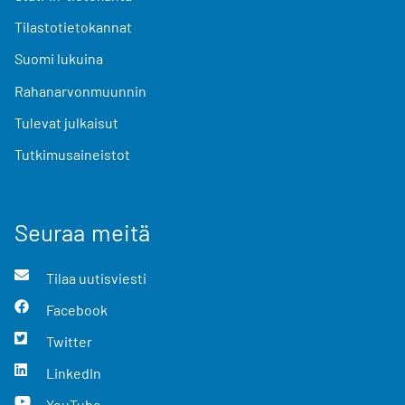
Tilastotietokannat
Suomi lukuina
Rahanarvonmuunnin
Tulevat julkaisut
Tutkimusaineistot
Seuraa meitä
Tilaa uutisviesti
Facebook
Twitter
LinkedIn
YouTube