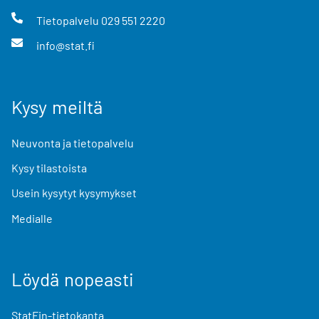
Tietopalvelu
029 551 2220
info@stat.fi
Kysy meiltä
Neuvonta ja tietopalvelu
Kysy tilastoista
Usein kysytyt kysymykset
Medialle
Löydä nopeasti
StatFin-tietokanta