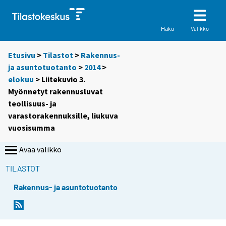
Valikko
Haku
Etusivu
>
Tilastot
>
Rakennus-
ja asuntotuotanto
>
2014
>
elokuu
> Liitekuvio 3.
Myönnetyt rakennusluvat
teollisuus- ja
varastorakennuksille, liukuva
vuosisumma
Avaa valikko
TILASTOT
Rakennus- ja asuntotuotanto