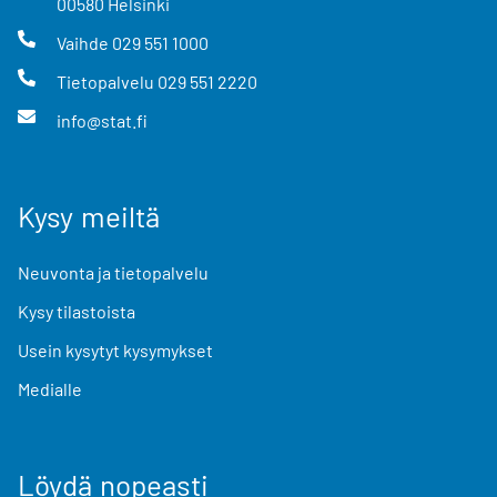
00580
Helsinki
Vaihde
029 551 1000
Tietopalvelu
029 551 2220
info@stat.fi
Kysy meiltä
Neuvonta ja tietopalvelu
Kysy tilastoista
Usein kysytyt kysymykset
Medialle
Löydä nopeasti