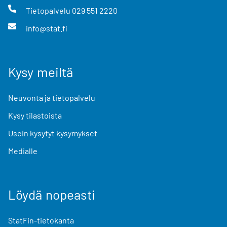
Tietopalvelu
029 551 2220
info@stat.fi
Kysy meiltä
Neuvonta ja tietopalvelu
Kysy tilastoista
Usein kysytyt kysymykset
Medialle
Löydä nopeasti
StatFin-tietokanta