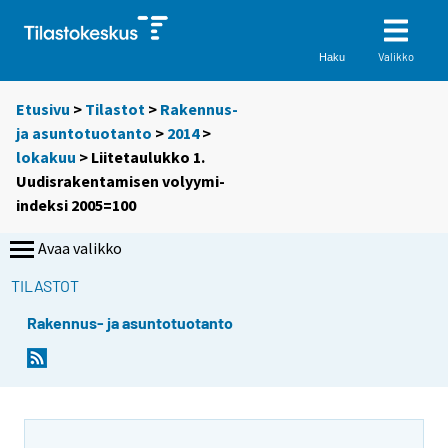
Valikko
Haku
Etusivu
>
Tilastot
>
Rakennus-
ja asuntotuotanto
>
2014
>
lokakuu
> Liitetaulukko 1.
Uudisrakentamisen volyymi-
indeksi 2005=100
Avaa valikko
TILASTOT
Rakennus- ja asuntotuotanto