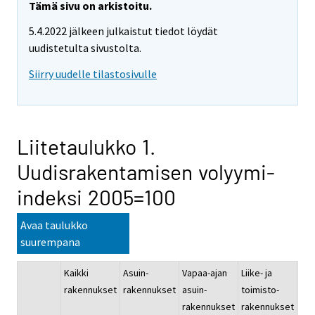
Tämä sivu on arkistoitu.
5.4.2022 jälkeen julkaistut tiedot löydät
uudistetulta sivustolta.
Siirry uudelle tilastosivulle
Liitetaulukko 1.
Uudisrakentamisen volyymi-
indeksi 2005=100
Avaa taulukko
suurempana
Kaikki
Asuin-
Vapaa-ajan
Liike- ja
Jul
rakennukset
rakennukset
asuin-
toimisto-
pal
rakennukset
rakennukset
rak