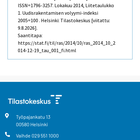
ISSN=1796-3257.
Lokakuu
2014, Liitetaulukko
1. Uudisrakentamisen volyymi-indeksi
2005=100 . Helsinki: Tilastokeskus [viitattu:
9.8.2026].
Saantitapa:
https://stat.fi/til/ras/2014/10/ras_2014_10_2
014-12-19_tau_001_fi.html
Työpajankatu
13
00580
Helsinki
Vaihde
029 551 1000