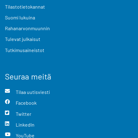
Tilastotietokannat
Suomi lukuina
Rahanarvonmuunnin
Tulevat julkaisut
Tutkimusaineistot
Seuraa meitä
Tilaa uutisviesti
Facebook
Twitter
LinkedIn
YouTube