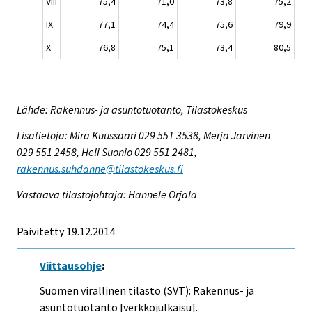
VIII
75,4
71,0
73,8
75,2
IX
77,1
74,4
75,6
79,9
X
76,8
75,1
73,4
80,5
Lähde: Rakennus- ja asuntotuotanto, Tilastokeskus
Lisätietoja: Mira Kuussaari 029 551 3538, Merja Järvinen
029 551 2458, Heli Suonio 029 551 2481,
rakennus.suhdanne@tilastokeskus.fi
Vastaava tilastojohtaja: Hannele Orjala
Päivitetty 19.12.2014
Viittausohje
:
Suomen virallinen tilasto (SVT): Rakennus- ja
asuntotuotanto [verkkojulkaisu].