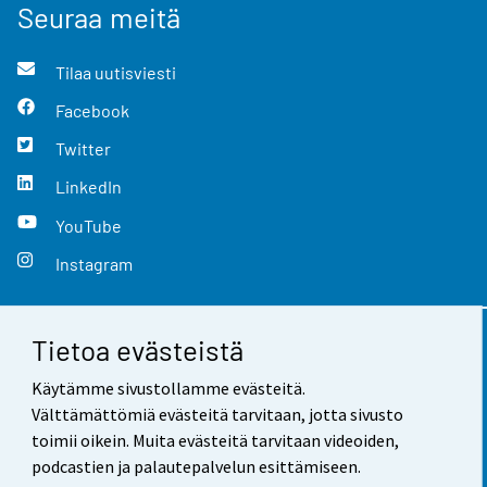
Seuraa meitä
Tilaa uutisviesti
Facebook
Twitter
LinkedIn
YouTube
Instagram
Tietoa evästeistä
Yhteystiedot
Käytämme sivustollamme evästeitä.
Palaute
Välttämättömiä evästeitä tarvitaan, jotta sivusto
toimii oikein. Muita evästeitä tarvitaan videoiden,
Käyttöehdot
podcastien ja palautepalvelun esittämiseen.
Tietosuoja