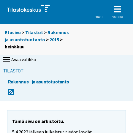
Valikko
Haku
Etusivu
>
Tilastot
>
Rakennus-
ja asuntotuotanto
>
2015
>
heinäkuu
Avaa valikko
TILASTOT
Rakennus- ja asuntotuotanto
Tämä sivu on arkistoitu.
5.4.2022 jälkeen julkaistut tiedot löydät