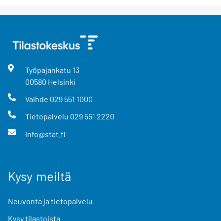
Työpajankatu
13
00580
Helsinki
Vaihde
029 551 1000
Tietopalvelu
029 551 2220
info@stat.fi
Kysy meiltä
Neuvonta ja tietopalvelu
Kysy tilastoista