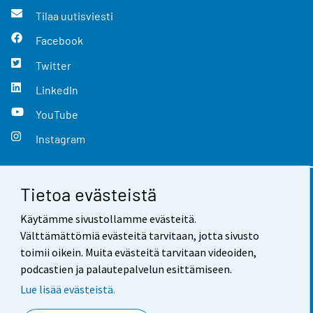
Tilaa uutisviesti
Facebook
Twitter
LinkedIn
YouTube
Instagram
Tietoa evästeistä
Yhteystiedot
Käytämme sivustollamme evästeitä.
Palaute
Välttämättömiä evästeitä tarvitaan, jotta sivusto
toimii oikein. Muita evästeitä tarvitaan videoiden,
Käyttöehdot
podcastien ja palautepalvelun esittämiseen.
Tietosuoja
Lue lisää evästeistä.
Saavutettavuus