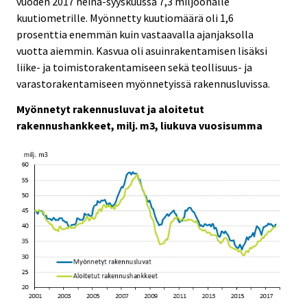
vuoden 2017 heinä-syyskuussa 7,3 miljoonalle
i
i
kuutiometrille. Myönnetty kuutiomäärä oli 1,6
c
c
e
e
prosenttia enemmän kuin vastaavalla ajanjaksolla
.
.
vuotta aiemmin. Kasvua oli asuinrakentamisen lisäksi
liike- ja toimistorakentamiseen sekä teollisuus- ja
varastorakentamiseen myönnetyissä rakennusluvissa.
Myönnetyt rakennusluvat ja aloitetut
rakennushankkeet, milj. m3, liukuva vuosisumma