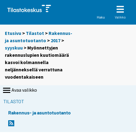
Valikko
Haku
Etusivu
>
Tilastot
>
Rakennus-
ja asuntotuotanto
>
2017
>
syyskuu
> Myönnettyjen
rakennuslupien kuutiomäärä
kasvoi kolmannella
neljänneksellä verrattuna
vuodentakaiseen
Avaa valikko
TILASTOT
Rakennus- ja asuntotuotanto
Y
Y
o
o
u
u