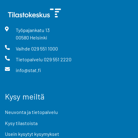
Työpajankatu
13
00580
Helsinki
Vaihde
029 551 1000
Tietopalvelu
029 551 2220
info@stat.fi
Kysy meiltä
Neuvonta ja tietopalvelu
Kysy tilastoista
Usein kysytyt kysymykset