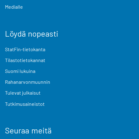
Medialle
Löydä nopeasti
StatFin-tietokanta
Tilastotietokannat
Suomi lukuina
Rahanarvonmuunnin
Tulevat julkaisut
Tutkimusaineistot
Seuraa meitä