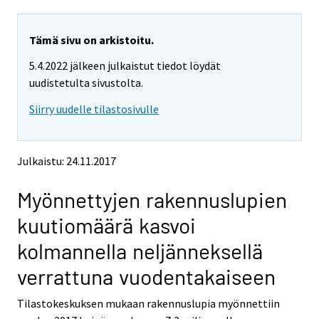
a
a
r
r
e
e
Tämä sivu on arkistoitu.
m
m
5.4.2022 jälkeen julkaistut tiedot löydät
o
o
v
v
uudistetulta sivustolta.
i
i
Siirry uudelle tilastosivulle
n
n
g
g
t
t
o
o
Julkaistu: 24.11.2017
a
a
n
n
Myönnettyjen rakennuslupien
o
o
t
t
kuutiomäärä kasvoi
h
h
e
e
kolmannella neljänneksellä
r
r
s
s
verrattuna vuodentakaiseen
e
e
r
r
Tilastokeskuksen mukaan rakennuslupia myönnettiin
v
v