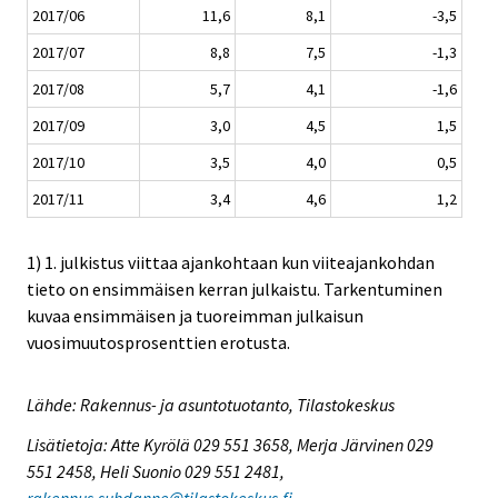
2017/06
11,6
8,1
-3,5
2017/07
8,8
7,5
-1,3
2017/08
5,7
4,1
-1,6
2017/09
3,0
4,5
1,5
2017/10
3,5
4,0
0,5
2017/11
3,4
4,6
1,2
1) 1. julkistus viittaa ajankohtaan kun viiteajankohdan
tieto on ensimmäisen kerran julkaistu. Tarkentuminen
kuvaa ensimmäisen ja tuoreimman julkaisun
vuosimuutosprosenttien erotusta.
Lähde: Rakennus- ja asuntotuotanto, Tilastokeskus
Lisätietoja: Atte Kyrölä 029 551 3658, Merja Järvinen 029
551 2458, Heli Suonio 029 551 2481,