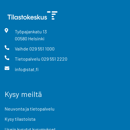
Työpajankatu
13
00580
Helsinki
Vaihde
029 551 1000
Tietopalvelu
029 551 2220
info@stat.fi
Kysy meiltä
Neuvonta ja tietopalvelu
Kysy tilastoista
Usein kysytyt kysymykset