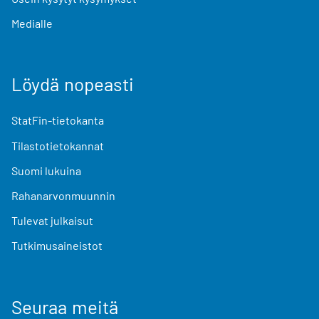
Medialle
Löydä nopeasti
StatFin-tietokanta
Tilastotietokannat
Suomi lukuina
Rahanarvonmuunnin
Tulevat julkaisut
Tutkimusaineistot
Seuraa meitä