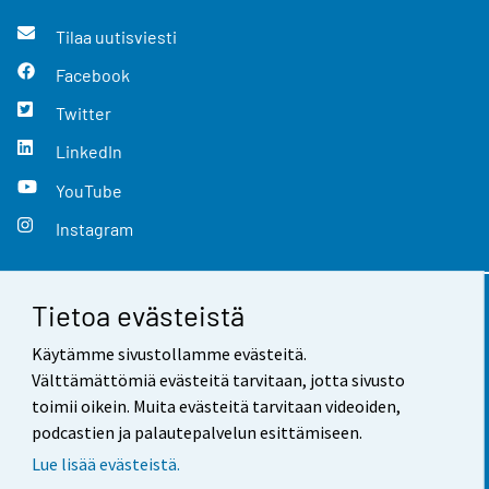
Tilaa uutisviesti
Facebook
Twitter
LinkedIn
YouTube
Instagram
Tietoa evästeistä
Yhteystiedot
Käytämme sivustollamme evästeitä.
Palaute
Välttämättömiä evästeitä tarvitaan, jotta sivusto
toimii oikein. Muita evästeitä tarvitaan videoiden,
Käyttöehdot
podcastien ja palautepalvelun esittämiseen.
Tietosuoja
Lue lisää evästeistä.