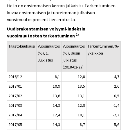
tieto on ensimmäisen kerran julkaistu. Tarkentuminen
kuvaa ensimmäisen ja tuoreimman julkaisun
vuosimuutosprosenttien erotusta.
Uudisrakentamisen volyymi-indeksin
1)
vuosimuutosten tarkentuminen
Tilastokuukausi
Vuosimuutos
Vuosimuutos
Tarkentuminen,%-
(%), 1.
(%), Uusin
yksikköä
Julkistus
julkistus
(2018-02-27)
2016/12
8,1
12,8
4,7
2017/01
10,9
13,5
2,6
2017/02
13,6
13,1
-0,5
2017/03
14,3
12,9
-1,4
2017/04
12,4
10,1
-2,3
2017/05
14,3
8,7
-5,6