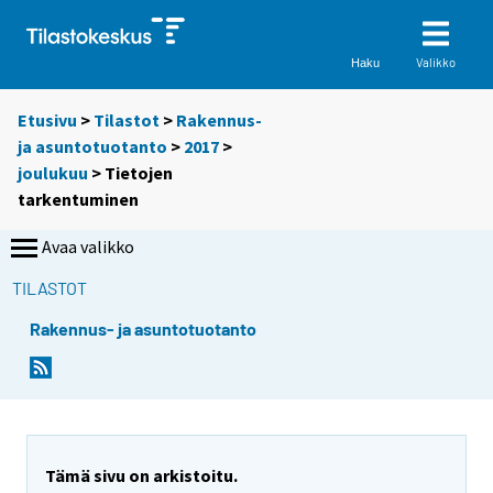
Valikko
Haku
Etusivu
>
Tilastot
>
Rakennus-
ja asuntotuotanto
>
2017
>
joulukuu
> Tietojen
tarkentuminen
Avaa valikko
TILASTOT
Rakennus- ja asuntotuotanto
Tämä sivu on arkistoitu.