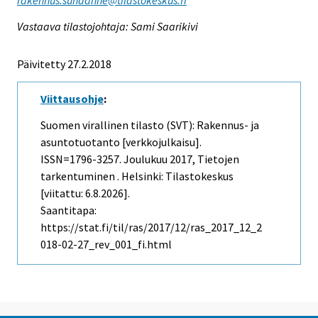
rakennus.suhdanne@tilastokeskus.fi
Vastaava tilastojohtaja: Sami Saarikivi
Päivitetty 27.2.2018
Viittausohje
:
Suomen virallinen tilasto (SVT): Rakennus- ja
asuntotuotanto [verkkojulkaisu].
ISSN=1796-3257.
Joulukuu
2017, Tietojen
tarkentuminen . Helsinki: Tilastokeskus
[viitattu: 6.8.2026].
Saantitapa:
https://stat.fi/til/ras/2017/12/ras_2017_12_2
018-02-27_rev_001_fi.html