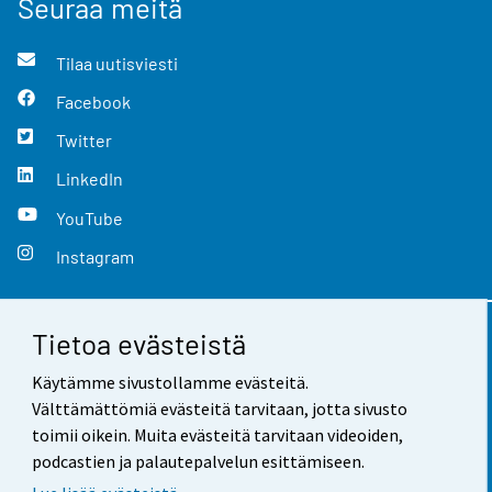
Seuraa meitä
Tilaa uutisviesti
Facebook
Twitter
LinkedIn
YouTube
Instagram
Tietoa evästeistä
Yhteystiedot
Käytämme sivustollamme evästeitä.
Palaute
Välttämättömiä evästeitä tarvitaan, jotta sivusto
toimii oikein. Muita evästeitä tarvitaan videoiden,
Käyttöehdot
podcastien ja palautepalvelun esittämiseen.
Tietosuoja