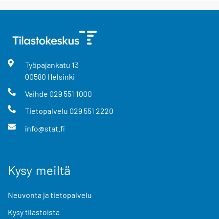
Työpajankatu
13
00580
Helsinki
Vaihde
029 551 1000
Tietopalvelu
029 551 2220
info@stat.fi
Kysy meiltä
Neuvonta ja tietopalvelu
Kysy tilastoista