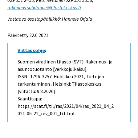
029 551 2458, Petri Kettunen 029 551 3558,
rakennus.suhdanne@tilastokeskus.fi
Vastaava osastopäällikkö: Hannele Orjala
Päivitetty 22.6.2021
Viittausohje
:
Suomen virallinen tilasto (SVT): Rakennus- ja
asuntotuotanto [verkkojulkaisu].
ISSN=1796-3257.
Huhtikuu
2021, Tietojen
tarkentuminen . Helsinki: Tilastokeskus
[viitattu: 9.8.2026].
Saantitapa:
https://stat.fi/til/ras/2021/04/ras_2021_04_2
021-06-22_rev_001_fi.html