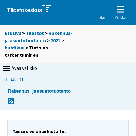
Valikko
Haku
Etusivu
>
Tilastot
>
Rakennus-
ja asuntotuotanto
>
2021
>
huhtikuu
> Tietojen
tarkentuminen
Avaa valikko
TILASTOT
Rakennus- ja asuntotuotanto
Tämä sivu on arkistoitu.