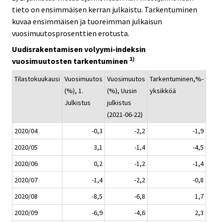
tieto on ensimmäisen kerran julkaistu. Tarkentuminen
kuvaa ensimmäisen ja tuoreimman julkaisun
vuosimuutosprosenttien erotusta.
Uudisrakentamisen volyymi-indeksin
1)
vuosimuutosten tarkentuminen
Tilastokuukausi
Vuosimuutos
Vuosimuutos
Tarkentuminen,%-
(%), 1.
(%), Uusin
yksikköä
Julkistus
julkistus
(2021-06-22)
2020/04
-0,3
-2,2
-1,9
2020/05
3,1
-1,4
-4,5
2020/06
0,2
-1,2
-1,4
2020/07
-1,4
-2,2
-0,8
2020/08
-8,5
-6,8
1,7
2020/09
-6,9
-4,6
2,3