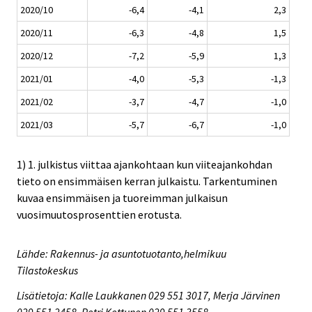
2020/10
-6,4
-4,1
2,3
2020/11
-6,3
-4,8
1,5
2020/12
-7,2
-5,9
1,3
2021/01
-4,0
-5,3
-1,3
2021/02
-3,7
-4,7
-1,0
2021/03
-5,7
-6,7
-1,0
1) 1. julkistus viittaa ajankohtaan kun viiteajankohdan
tieto on ensimmäisen kerran julkaistu. Tarkentuminen
kuvaa ensimmäisen ja tuoreimman julkaisun
vuosimuutosprosenttien erotusta.
Lähde: Rakennus- ja asuntotuotanto,helmikuu
Tilastokeskus
Lisätietoja: Kalle Laukkanen 029 551 3017, Merja Järvinen