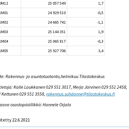
0M12
25 057 549
1,7
1M01
24 929 510
-0,5
1M02
24 665 742
-1,1
1M03
25 144 351
1,9
1M04
25 065 817
-0,3
1M05
25 927 706
3,4
e: Rakennus- ja asuntotuotanto,helmikuu Tilastokeskus
tietoja: Kalle Laukkanen 029 551 3017, Merja Järvinen 029 551 2458,
i Kettunen 029 551 3558,
rakennus.suhdanne@tilastokeskus.fi
aava osastopäällikkö: Hannele Orjala
itetty 22.6.2021