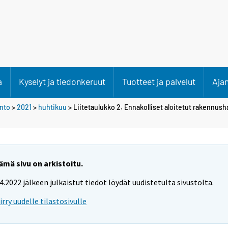
a
Kyselyt ja tiedonkeruut
Tuotteet ja palvelut
Aja
anto
>
2021
>
huhtikuu
> Liitetaulukko 2. Ennakolliset aloitetut rakennush
ämä sivu on arkistoitu.
.4.2022 jälkeen julkaistut tiedot löydät uudistetulta sivustolta.
iirry uudelle tilastosivulle