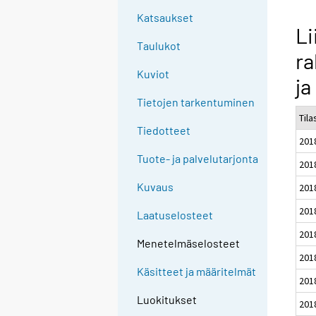
Katsaukset
Li
Taulukot
ra
Kuviot
ja
Tietojen tarkentuminen
Til
Tiedotteet
201
Tuote- ja palvelutarjonta
201
Kuvaus
201
201
Laatuselosteet
201
Menetelmäselosteet
201
Käsitteet ja määritelmät
201
Luokitukset
201