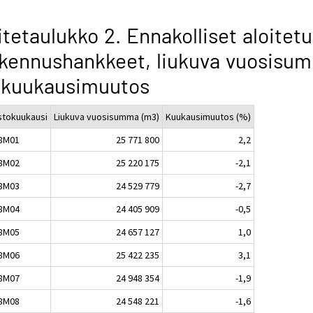
itetaulukko 2. Ennakolliset aloitetu
kennushankkeet, liukuva vuosisu
 kuukausimuutos
astokuukausi
Liukuva vuosisumma (m3)
Kuukausimuutos (%)
8M01
25 771 800
2,2
8M02
25 220 175
-2,1
8M03
24 529 779
-2,7
8M04
24 405 909
-0,5
8M05
24 657 127
1,0
8M06
25 422 235
3,1
8M07
24 948 354
-1,9
8M08
24 548 221
-1,6