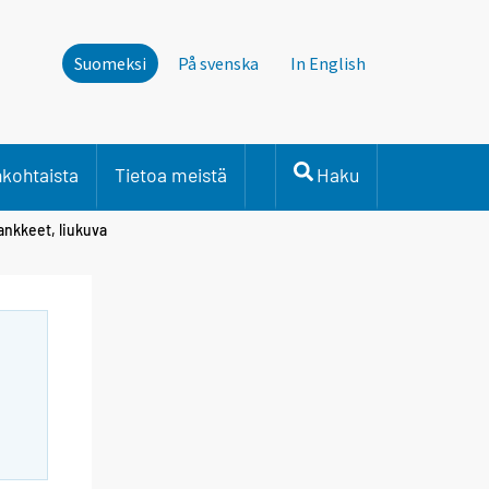
Suomeksi
På svenska
In English
nkohtaista
Tietoa meistä
Haku
ankkeet, liukuva