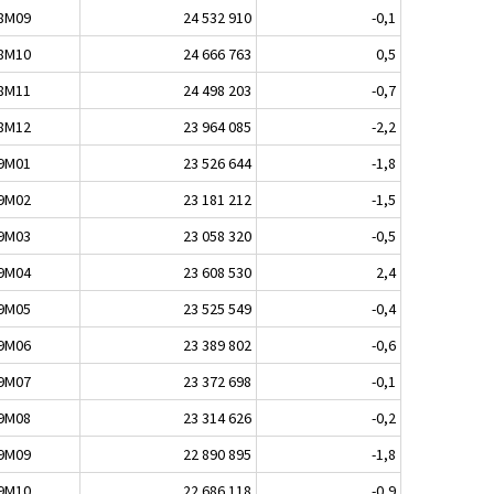
8M09
24 532 910
-0,1
8M10
24 666 763
0,5
8M11
24 498 203
-0,7
8M12
23 964 085
-2,2
9M01
23 526 644
-1,8
9M02
23 181 212
-1,5
9M03
23 058 320
-0,5
9M04
23 608 530
2,4
9M05
23 525 549
-0,4
9M06
23 389 802
-0,6
9M07
23 372 698
-0,1
9M08
23 314 626
-0,2
9M09
22 890 895
-1,8
9M10
22 686 118
-0,9