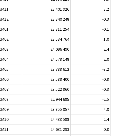
9M11
23 401 926
3,2
9M12
23 340 248
-0,3
0M01
23 311 254
-0,1
0M02
23 534 764
1,0
0M03
24 096 490
2,4
0M04
24 578 148
2,0
0M05
23 788 612
-3,2
0M06
23 589 400
-0,8
0M07
23 522 960
-0,3
0M08
22 944 685
-2,5
0M09
23 855 057
4,0
0M10
24 433 588
2,4
0M11
24 631 293
0,8