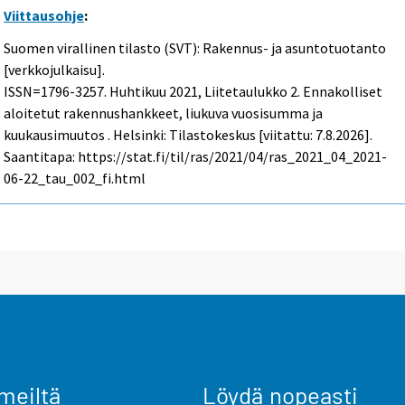
Viittausohje
:
Suomen virallinen tilasto (SVT): Rakennus- ja asuntotuotanto
[verkkojulkaisu].
ISSN=1796-3257.
Huhtikuu
2021, Liitetaulukko 2. Ennakolliset
aloitetut rakennushankkeet, liukuva vuosisumma ja
kuukausimuutos . Helsinki: Tilastokeskus [viitattu: 7.8.2026].
Saantitapa: https://stat.fi/til/ras/2021/04/ras_2021_04_2021-
06-22_tau_002_fi.html
meiltä
Löydä nopeasti