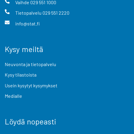
Vaihde
029 551 1000
Tietopalvelu
029 551 2220
info@stat.fi
Kysy meiltä
Neuvonta ja tietopalvelu
Kysy tilastoista
Usein kysytyt kysymykset
Medialle
Löydä nopeasti