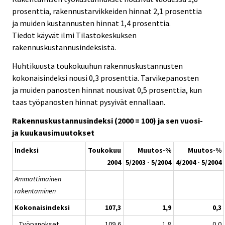
prosenttia, rakennustarvikkeiden hinnat 2,1 prosenttia
ja muiden kustannusten hinnat 1,4 prosenttia.
Tiedot käyvät ilmi Tilastokeskuksen
rakennuskustannusindeksistä.
Huhtikuusta toukokuuhun rakennuskustannusten
kokonaisindeksi nousi 0,3 prosenttia. Tarvikepanosten
ja muiden panosten hinnat nousivat 0,5 prosenttia, kun
taas työpanosten hinnat pysyivät ennallaan.
Rakennuskustannusindeksi (2000 = 100) ja sen vuosi-
ja kuukausimuutokset
Indeksi
Toukokuu
Muutos-%
Muutos-%
2004
5/2003 - 5/2004
4/2004 - 5/2004
Ammattimainen
rakentaminen
Kokonaisindeksi
107,3
1,9
0,3
Työpanokset
109,6
1,8
0,0