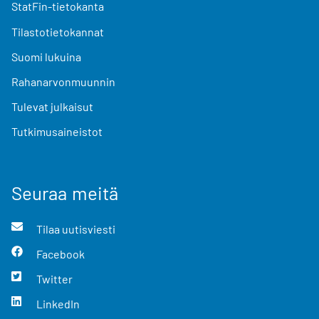
StatFin-tietokanta
Tilastotietokannat
Suomi lukuina
Rahanarvonmuunnin
Tulevat julkaisut
Tutkimusaineistot
Seuraa meitä
Tilaa uutisviesti
Facebook
Twitter
LinkedIn