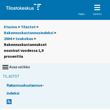
Valikko
Haku
Etusivu
>
Tilastot
>
Rakennuskustannusindeksi
>
2004
>
toukokuu
>
Rakennuskustannukset
nousivat vuodessa 1,9
prosenttia
Avaa valikko
TILASTOT
Rakennuskustannus-
indeksi
S
S
i
i