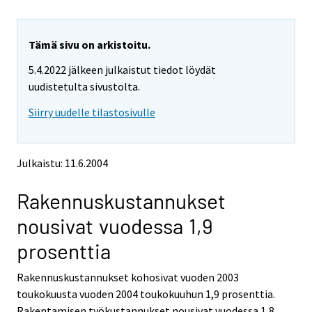
i
i
r
r
r
r
y
y
Tämä sivu on arkistoitu.
t
t
5.4.2022 jälkeen julkaistut tiedot löydät
t
t
o
o
uudistetulta sivustolta.
i
i
Siirry uudelle tilastosivulle
s
s
e
e
e
e
n
n
Julkaistu: 11.6.2004
p
p
a
a
Rakennuskustannukset
l
l
v
v
nousivat vuodessa 1,9
e
e
l
l
prosenttia
u
u
u
u
Rakennuskustannukset kohosivat vuoden 2003
n
n
toukokuusta vuoden 2004 toukokuuhun 1,9 prosenttia.
.
.
Rakentamisen työkustannukset nousivat vuodessa 1,8