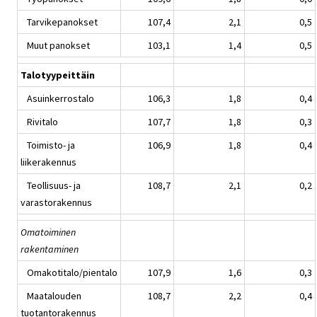
Tarvikepanokset
107,4
2,1
0,5
Muut panokset
103,1
1,4
0,5
Talotyypeittäin
Asuinkerrostalo
106,3
1,8
0,4
Rivitalo
107,7
1,8
0,3
Toimisto- ja
106,9
1,8
0,4
liikerakennus
Teollisuus- ja
108,7
2,1
0,2
varastorakennus
Omatoiminen
rakentaminen
Omakotitalo/pientalo
107,9
1,6
0,3
Maatalouden
108,7
2,2
0,4
tuotantorakennus