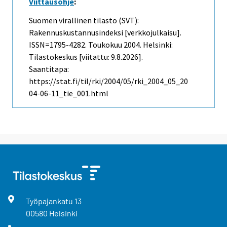
Viittausohje
:
Suomen virallinen tilasto (SVT):
Rakennuskustannusindeksi [verkkojulkaisu].
ISSN=1795-4282.
Toukokuu
2004. Helsinki:
Tilastokeskus [viitattu: 9.8.2026].
Saantitapa:
https://stat.fi/til/rki/2004/05/rki_2004_05_20
04-06-11_tie_001.html
Työpajankatu
13
00580
Helsinki