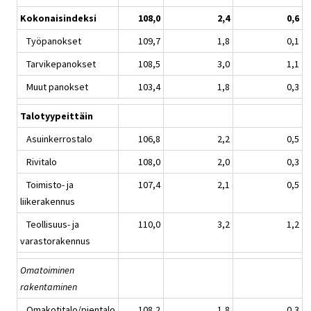
Kokonaisindeksi
108,0
2,4
0,6
Työpanokset
109,7
1,8
0,1
Tarvikepanokset
108,5
3,0
1,1
Muut panokset
103,4
1,8
0,3
Talotyypeittäin
Asuinkerrostalo
106,8
2,2
0,5
Rivitalo
108,0
2,0
0,3
Toimisto- ja
107,4
2,1
0,5
liikerakennus
Teollisuus- ja
110,0
3,2
1,2
varastorakennus
Omatoiminen
rakentaminen
Omakotitalo/pientalo
108,2
1,8
0,3