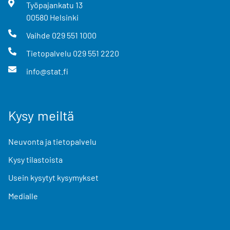
Työpajankatu
13
00580
Helsinki
Vaihde
029 551 1000
Tietopalvelu
029 551 2220
info@stat.fi
Kysy meiltä
Neuvonta ja tietopalvelu
Kysy tilastoista
Usein kysytyt kysymykset
Medialle