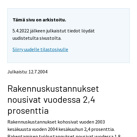
i
i
r
r
r
r
y
y
Tämä sivu on arkistoitu.
t
t
5.4.2022 jälkeen julkaistut tiedot löydät
t
t
o
o
uudistetulta sivustolta.
i
i
Siirry uudelle tilastosivulle
s
s
e
e
e
e
n
n
Julkaistu: 12.7.2004
p
p
a
a
Rakennuskustannukset
l
l
v
v
nousivat vuodessa 2,4
e
e
l
l
prosenttia
u
u
u
u
Rakennuskustannukset kohosivat vuoden 2003
n
n
kesäkuusta vuoden 2004 kesäkuuhun 2,4 prosenttia.
.
.
Rakentamisen työkustannukset nousivat vuodessa 1,8