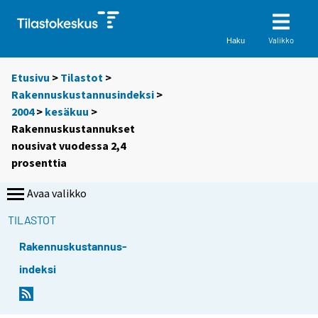
Valikko
Haku
Etusivu
>
Tilastot
>
Rakennuskustannusindeksi
>
2004
>
kesäkuu
>
Rakennuskustannukset
nousivat vuodessa 2,4
prosenttia
Avaa valikko
TILASTOT
Rakennuskustannus-
indeksi
S
S
i
i