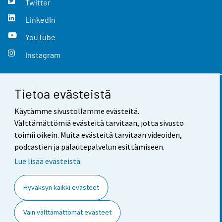
Twitter
LinkedIn
YouTube
Instagram
Tietoa evästeistä
Yhteystiedot
Käytämme sivustollamme evästeitä.
Palaute
Välttämättömiä evästeitä tarvitaan, jotta sivusto
toimii oikein. Muita evästeitä tarvitaan videoiden,
Käyttöehdot
podcastien ja palautepalvelun esittämiseen.
Tietosuoja
Lue lisää evästeistä.
Saavutettavuus
Hyväksyn kaikki evästeet
Tietoa sivustosta
Vain välttämättömät evästeet
Evästeasetukset