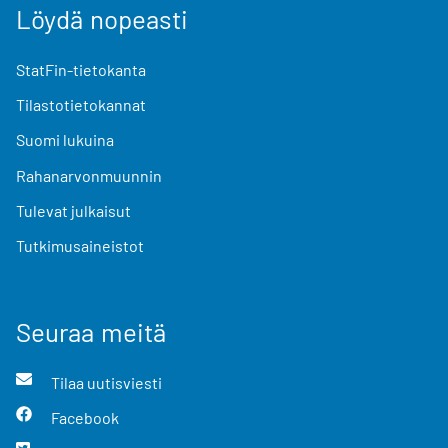
Löydä nopeasti
StatFin-tietokanta
Tilastotietokannat
Suomi lukuina
Rahanarvonmuunnin
Tulevat julkaisut
Tutkimusaineistot
Seuraa meitä
Tilaa uutisviesti
Facebook