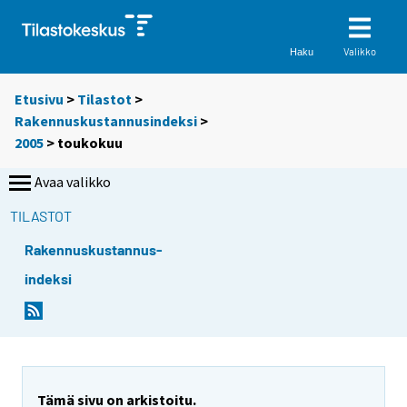
Valikko
Haku
Etusivu
>
Tilastot
>
Rakennuskustannusindeksi
>
2005
>
toukokuu
Avaa valikko
TILASTOT
Rakennuskustannus-
indeksi
Tämä sivu on arkistoitu.