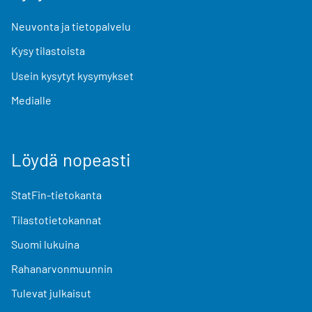
Neuvonta ja tietopalvelu
Kysy tilastoista
Usein kysytyt kysymykset
Medialle
Löydä nopeasti
StatFin-tietokanta
Tilastotietokannat
Suomi lukuina
Rahanarvonmuunnin
Tulevat julkaisut