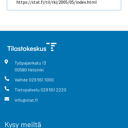
https://stat.fi/til/rki/2005/05/index.html
Työpajankatu
13
00580
Helsinki
Vaihde
029 551 1000
Tietopalvelu
029 551 2220
info@stat.fi
Kysy meiltä