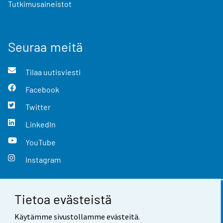
Tutkimusaineistot
Seuraa meitä
Tilaa uutisviesti
Facebook
Twitter
LinkedIn
YouTube
Instagram
Tietoa evästeistä
Yhteystiedot
Käytämme sivustollamme evästeitä.
Palaute