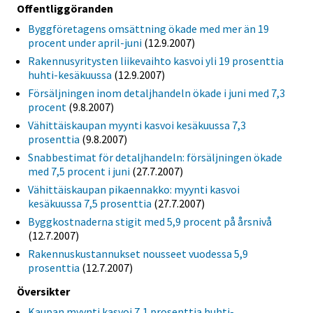
Offentliggöranden
Byggföretagens omsättning ökade med mer än 19
procent under april-juni
(12.9.2007)
Rakennusyritysten liikevaihto kasvoi yli 19 prosenttia
huhti-kesäkuussa
(12.9.2007)
Försäljningen inom detaljhandeln ökade i juni med 7,3
procent
(9.8.2007)
Vähittäiskaupan myynti kasvoi kesäkuussa 7,3
prosenttia
(9.8.2007)
Snabbestimat för detaljhandeln: försäljningen ökade
med 7,5 procent i juni
(27.7.2007)
Vähittäiskaupan pikaennakko: myynti kasvoi
kesäkuussa 7,5 prosenttia
(27.7.2007)
Byggkostnaderna stigit med 5,9 procent på årsnivå
(12.7.2007)
Rakennuskustannukset nousseet vuodessa 5,9
prosenttia
(12.7.2007)
Översikter
Kaupan myynti kasvoi 7,1 prosenttia huhti-