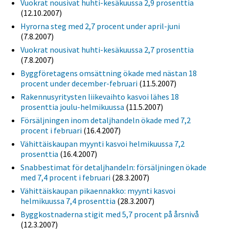
Vuokrat nousivat huhti-kesäkuussa 2,9 prosenttia
(12.10.2007)
Hyrorna steg med 2,7 procent under april-juni
(7.8.2007)
Vuokrat nousivat huhti-kesäkuussa 2,7 prosenttia
(7.8.2007)
Byggföretagens omsättning ökade med nästan 18
procent under december-februari
(11.5.2007)
Rakennusyritysten liikevaihto kasvoi lähes 18
prosenttia joulu-helmikuussa
(11.5.2007)
Försäljningen inom detaljhandeln ökade med 7,2
procent i februari
(16.4.2007)
Vähittäiskaupan myynti kasvoi helmikuussa 7,2
prosenttia
(16.4.2007)
Snabbestimat för detaljhandeln: försäljningen ökade
med 7,4 procent i februari
(28.3.2007)
Vähittäiskaupan pikaennakko: myynti kasvoi
helmikuussa 7,4 prosenttia
(28.3.2007)
Byggkostnaderna stigit med 5,7 procent på årsnivå
(12.3.2007)