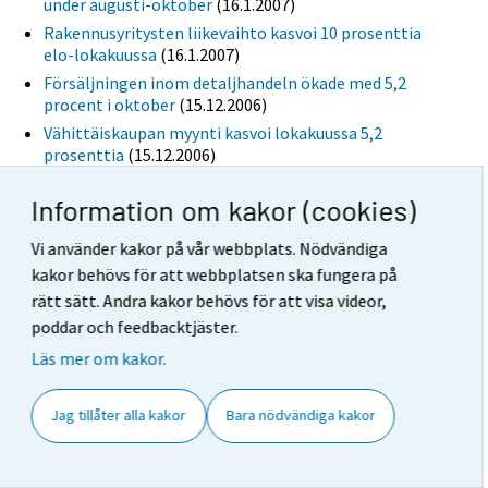
under augusti-oktober
(16.1.2007)
Rakennusyritysten liikevaihto kasvoi 10 prosenttia
elo-lokakuussa
(16.1.2007)
Försäljningen inom detaljhandeln ökade med 5,2
procent i oktober
(15.12.2006)
Vähittäiskaupan myynti kasvoi lokakuussa 5,2
prosenttia
(15.12.2006)
Snabbestimat för detaljhandeln: försäljningen ökade
Information om kakor (cookies)
med 5,8 procent i oktober
(29.11.2006)
Vähittäiskaupan pikaennakko: myynti kasvoi
Vi använder kakor på vår webbplats. Nödvändiga
lokakuussa 5,8 prosenttia
(29.11.2006)
kakor behövs för att webbplatsen ska fungera på
Byggkostnaderna stigit med 5 procent på årsnivå
rätt sätt. Andra kakor behövs för att visa videor,
(10.11.2006)
poddar och feedbacktjäster.
Rakennuskustannukset nousseet vuodessa 5
prosenttia
(10.11.2006)
Läs mer om kakor.
Översikter
Jag tillåter alla kakor
Bara nödvändiga kakor
Kaupan myynti kasvoi 8,4 prosenttia elo-lokakuussa
(15.12.2006)
Rakennuskustannusindeksi 2005=100, lokakuu 2006