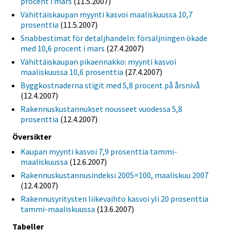
procent i mars
(11.5.2007)
Vähittäiskaupan myynti kasvoi maaliskuussa 10,7
prosenttia
(11.5.2007)
Snabbestimat för detaljhandeln: försäljningen ökade
med 10,6 procent i mars
(27.4.2007)
Vähittäiskaupan pikaennakko: myynti kasvoi
maaliskuussa 10,6 prosenttia
(27.4.2007)
Byggkostnaderna stigit med 5,8 procent på årsnivå
(12.4.2007)
Rakennuskustannukset nousseet vuodessa 5,8
prosenttia
(12.4.2007)
Översikter
Kaupan myynti kasvoi 7,9 prosenttia tammi-
maaliskuussa
(12.6.2007)
Rakennuskustannusindeksi 2005=100, maaliskuu 2007
(12.4.2007)
Rakennusyritysten liikevaihto kasvoi yli 20 prosenttia
tammi-maaliskuussa
(13.6.2007)
Tabeller