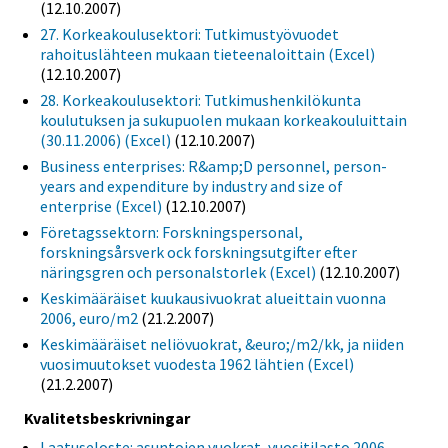
(12.10.2007)
27. Korkeakoulusektori: Tutkimustyövuodet
rahoituslähteen mukaan tieteenaloittain (Excel)
(12.10.2007)
28. Korkeakoulusektori: Tutkimushenkilökunta
koulutuksen ja sukupuolen mukaan korkeakouluittain
(30.11.2006) (Excel)
(12.10.2007)
Business enterprises: R&amp;D personnel, person-
years and expenditure by industry and size of
enterprise (Excel)
(12.10.2007)
Företagssektorn: Forskningspersonal,
forskningsårsverk ock forskningsutgifter efter
näringsgren och personalstorlek (Excel)
(12.10.2007)
Keskimääräiset kuukausivuokrat alueittain vuonna
2006, euro/m2
(21.2.2007)
Keskimääräiset neliövuokrat, &euro;/m2/kk, ja niiden
vuosimuutokset vuodesta 1962 lähtien (Excel)
(21.2.2007)
Kvalitetsbeskrivningar
Laatuseloste: asuntojen vuokrat, vuositilasto 2006