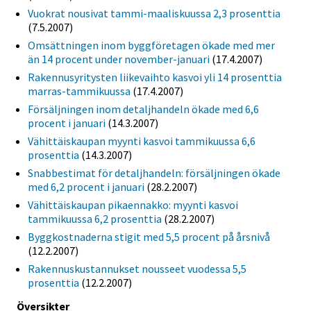
Vuokrat nousivat tammi-maaliskuussa 2,3 prosenttia
(7.5.2007)
Omsättningen inom byggföretagen ökade med mer
än 14 procent under november-januari
(17.4.2007)
Rakennusyritysten liikevaihto kasvoi yli 14 prosenttia
marras-tammikuussa
(17.4.2007)
Försäljningen inom detaljhandeln ökade med 6,6
procent i januari
(14.3.2007)
Vähittäiskaupan myynti kasvoi tammikuussa 6,6
prosenttia
(14.3.2007)
Snabbestimat för detaljhandeln: försäljningen ökade
med 6,2 procent i januari
(28.2.2007)
Vähittäiskaupan pikaennakko: myynti kasvoi
tammikuussa 6,2 prosenttia
(28.2.2007)
Byggkostnaderna stigit med 5,5 procent på årsnivå
(12.2.2007)
Rakennuskustannukset nousseet vuodessa 5,5
prosenttia
(12.2.2007)
Översikter