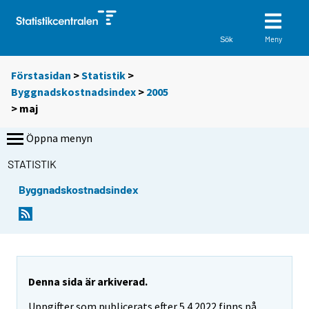
Meny
Sök
Förstasidan
>
Statistik
>
Byggnadskostnadsindex
>
2005
>
maj
Öppna menyn
STATISTIK
Byggnadskostnadsindex
Denna sida är arkiverad.
Uppgifter som publicerats efter 5.4.2022 finns på