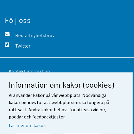
Följ oss
Beställ nyhetsbrev
Twitter
Kontaktinformation
Information om kakor (cookies)
Respons
Användarvillkor
Vi använder kakor på vår webbplats. Nödvändiga
kakor behövs för att webbplatsen ska fungera på
Dataskydd
rätt sätt. Andra kakor behövs för att visa videor,
poddar och feedbacktjäster.
Tillgänglighet
Läs mer om kakor.
Information om webbplatsen