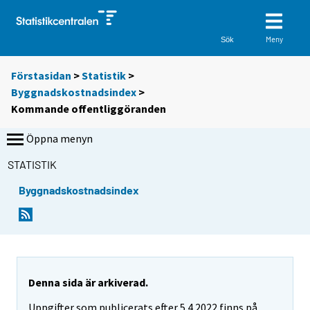
Meny
Sök
Förstasidan
>
Statistik
>
Byggnadskostnadsindex
>
Kommande offentliggöranden
Öppna menyn
STATISTIK
Byggnadskostnadsindex
Denna sida är arkiverad.
Uppgifter som publicerats efter 5.4.2022 finns på