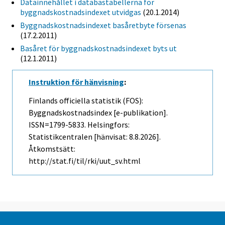
Datainnehållet i databastabellerna för
byggnadskostnadsindexet utvidgas
(20.1.2014)
Byggnadskostnadsindexet basåretbyte försenas
(17.2.2011)
Basåret för byggnadskostnadsindexet byts ut
(12.1.2011)
Instruktion för hänvisning
:
Finlands officiella statistik (FOS):
Byggnadskostnadsindex [e-publikation].
ISSN=1799-5833. Helsingfors:
Statistikcentralen [hänvisat: 8.8.2026].
Åtkomstsätt:
http://stat.fi/til/rki/uut_sv.html