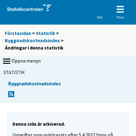
Meny
Sök
Förstasidan
>
Statistik
>
Byggnadskostnadsindex
>
Ändringar i denna statistik
Öppna menyn
STATISTIK
Byggnadskostnadsindex
Denna sida är arkiverad.
Uppgifter som publicerats efter 5.4.2022 finns på